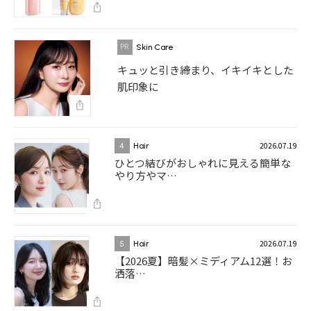
Skin Care
キュッと引き締まり、イキイキとした
肌印象に
2026.07.19
4
Hair
ひとつ結びがおしゃれに見える簡単な
やり方やマ…
2026.07.19
5
Hair
【2026夏】暗髪×ミディアム12選！お
洒落…