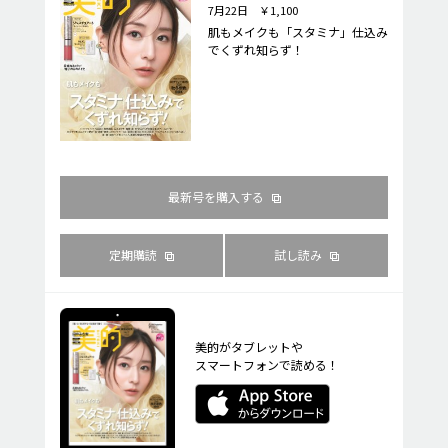
7月22日 ￥1,100
肌もメイクも「スタミナ」仕込み
でくずれ知らず！
最新号を購入する
定期購読
試し読み
美的がタブレットや
スマートフォンで読める！