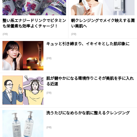
整い系エナジードリンクでビタミン
朝クレンジングでメイク映えする潤
も栄養素も効率よくチャージ！
い美肌へ
(PR)
(PR)
キュッと引き締まり、イキイキとした肌印象に
(PR)
肌が健やかになる環境作りこそが美肌を手に入れ
る近道
(PR)
洗うたびになめらかな肌に整えるクレンジング
(PR)