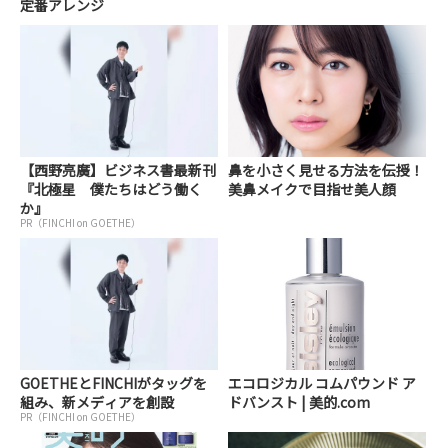
定番アレンジ
【西野亮廣】ビジネス書最新刊
鼻を小さく見せる方法を伝授！
『北極星 僕たちはどう働く
美鼻メイクで目指せ美人顔
か』
PR（FINCHI on GOETHE）
GOETHEとFINCHIがタッグを
エコロジカル コムパウンド ア
組み、新メディアを創設
ドバンスト | 美的.com
PR（FINCHI on GOETHE）