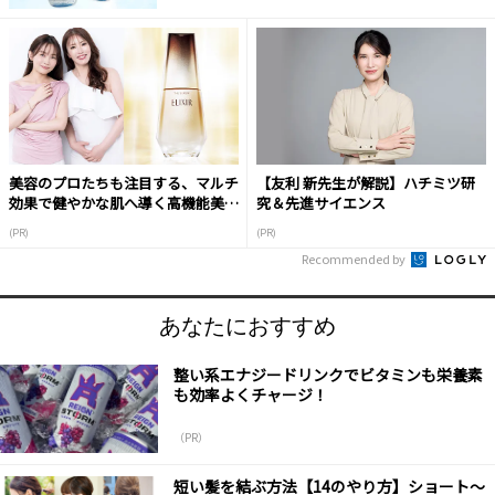
美容のプロたちも注目する、マルチ
【友利 新先生が解説】ハチミツ研
効果で健やかな肌へ導く高機能美容
究＆先進サイエンス
液
(PR)
(PR)
Recommended by
あなたにおすすめ
整い系エナジードリンクでビタミンも栄養素
も効率よくチャージ！
（PR）
短い髪を結ぶ方法【14のやり方】ショート～