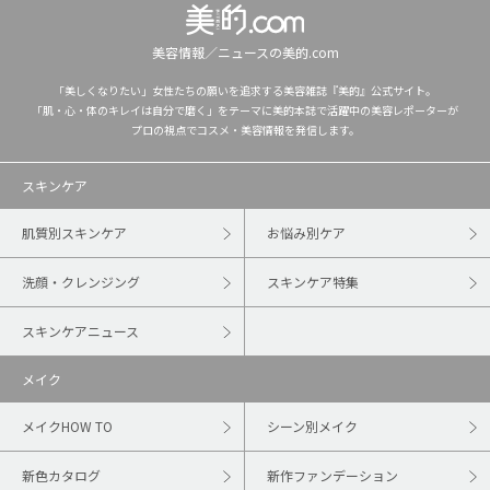
美容情報／ニュースの美的.com
「美しくなりたい」女性たちの願いを追求する美容雑誌『美的』公式サイト。
「肌・心・体のキレイは自分で磨く」をテーマに美的本誌で活躍中の美容レポーターが
プロの視点でコスメ・美容情報を発信します。
スキンケア
肌質別スキンケア
お悩み別ケア
洗顔・クレンジング
スキンケア特集
スキンケアニュース
メイク
メイクHOW TO
シーン別メイク
新色カタログ
新作ファンデーション