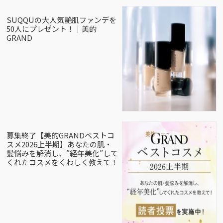
SUQQUの大人気艶肌ファンデを
50人にプレゼント！｜美的
GRAND
募集終了【美的GRANDベストコ
スメ2026上半期】あなたの肌・
髪悩みを解消し、”経年美化”して
くれたコスメをくわしく教えて！