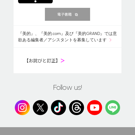
電子書籍
『美的』、『美的.com』及び『美的GRAND』では意
欲ある編集者／アシスタントを募集しています
【お詫びと訂正】
＞
Follow us!