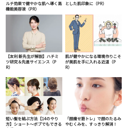
ルチ効果で健やかな肌へ導く高
とした肌印象に（PR）
機能美容液（PR）
【友利 新先生が解説】ハチミ
肌が健やかになる環境作りこそ
ツ研究＆先進サイエンス（P
が美肌を手に入れる近道（P
R）
R）
短い髪を結ぶ方法【14のやり
「顔痩せ筋トレ」で顔のたるみ
方】ショート～ボブでもできる
やむくみを、すっきり解消！