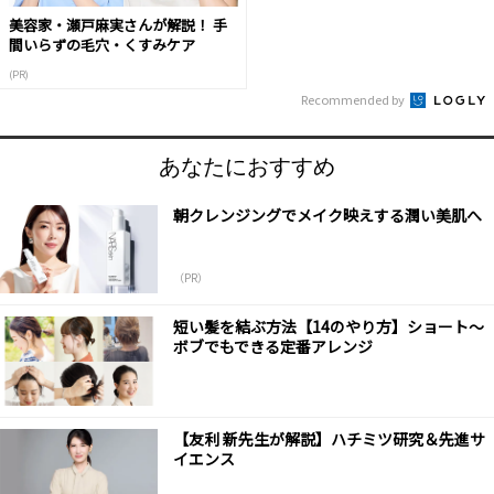
美容家・瀬戸麻実さんが解説！ 手
間いらずの毛穴・くすみケア
(PR)
Recommended by
あなたにおすすめ
朝クレンジングでメイク映えする潤い美肌へ
（PR）
短い髪を結ぶ方法【14のやり方】ショート～
ボブでもできる定番アレンジ
【友利 新先生が解説】ハチミツ研究＆先進サ
イエンス