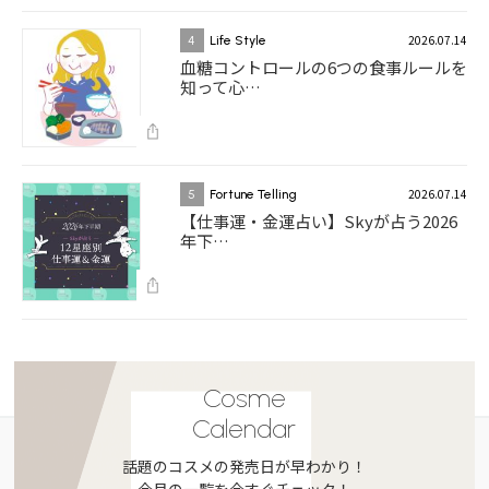
2026.07.14
4
Life Style
血糖コントロールの6つの食事ルールを
知って心…
2026.07.14
5
Fortune Telling
【仕事運・金運占い】Skyが占う2026
年下…
Cosme
Calendar
話題のコスメの発売日が早わかり！