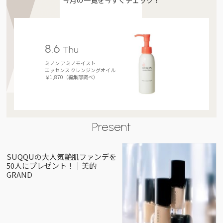
今月の一覧を今すぐチェック！
8.6
Thu
ミノン アミノモイスト
エッセンス クレンジングオイル
￥1,870（編集部調べ）
Present
SUQQUの大人気艶肌ファンデを
50人にプレゼント！｜美的
GRAND