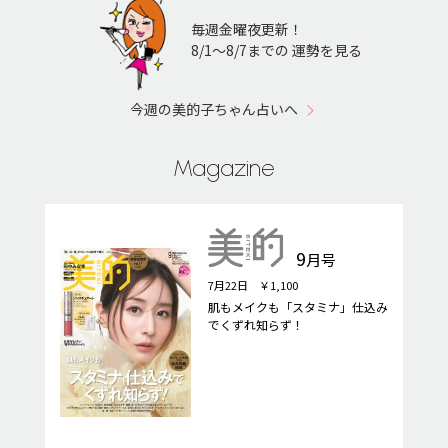
毎週金曜夜更新！
8/1〜8/7までの 運勢を見る
今週の美的子ちゃん占いへ
Magazine
9
月号
7月22日 ￥1,100
肌もメイクも「スタミナ」仕込み
でくずれ知らず！