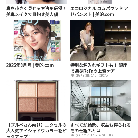
鼻を小さく見せる方法を伝授！
エコロジカル コムパウンド ア
美鼻メイクで目指せ美人顔
ドバンスト | 美的.com
2026年8月号 | 美的.com
特別な名入れギフトも！ 銀座
で選ぶReFaの上質ケア
PR（ReFa GINZA on CREA）
【ブルベさん向け】エクセルの
すべてが絶景、収益も得られる
大人気アイシャドウカラーをピ
その仕組みとは
PR（COCO VILLA on GOETHE）
ックアップ！