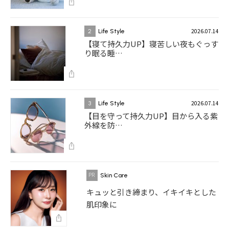
2026.07.14
2
Life Style
【寝て持久力UP】寝苦しい夜もぐっす
り眠る睡…
2026.07.14
3
Life Style
【目を守って持久力UP】目から入る紫
外線を防…
Skin Care
キュッと引き締まり、イキイキとした
肌印象に