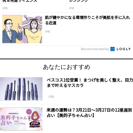
究＆先進サイエンス
レンジング
(PR)
(PR)
肌が健やかになる環境作りこそが美肌を手に入れ
る近道
(PR)
Recommended by
あなたにおすすめ
ベスコス1位受賞！ まつげを美しく整え、目力
まで叶えるマスカラ
（PR）
来週の運勢は？3月21日～3月27日の12星座別
占い【美的子ちゃん占い】