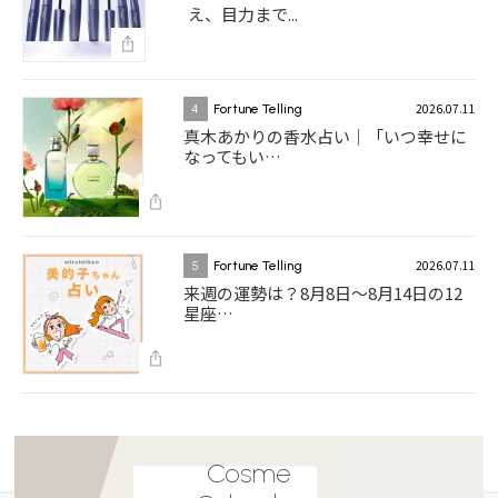
え、目力まで...
2026.07.11
4
Fortune Telling
真木あかりの香水占い｜「いつ幸せに
なってもい…
2026.07.11
5
Fortune Telling
来週の運勢は？8月8日～8月14日の12
星座…
Cosme