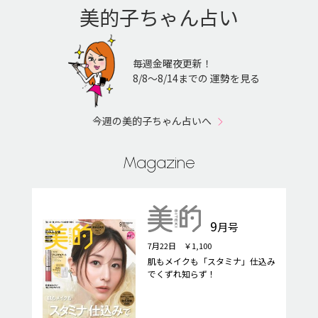
美的子ちゃん占い
毎週金曜夜更新！
8/8〜8/14までの 運勢を見る
今週の美的子ちゃん占いへ
Magazine
9
月号
7月22日 ￥1,100
肌もメイクも「スタミナ」仕込み
でくずれ知らず！