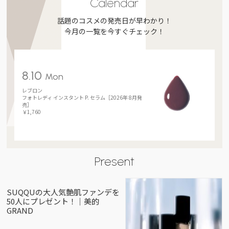
Calendar
話題のコスメの発売日が早わかり！
今月の一覧を今すぐチェック！
8.10
Mon
レブロン
フォトレディ インスタント P. セラム［2026年 8月発
売］
￥1,760
Present
SUQQUの大人気艶肌ファンデを
50人にプレゼント！｜美的
GRAND