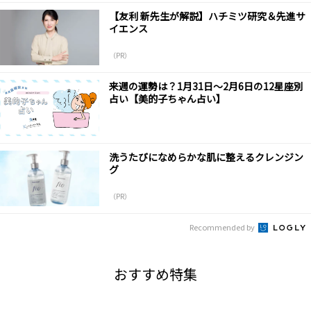
【友利 新先生が解説】ハチミツ研究＆先進サ
イエンス
（PR）
来週の運勢は？1月31日～2月6日の12星座別
占い【美的子ちゃん占い】
洗うたびになめらかな肌に整えるクレンジン
グ
（PR）
Recommended by
おすすめ特集