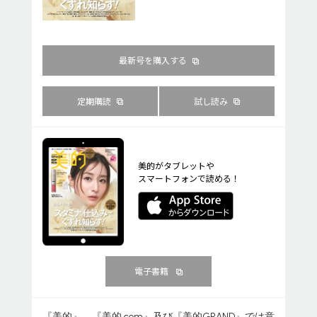
最新号を購入する
定期購読
試し読み
美的がタブレットや
スマートフォンで読める！
電子書籍
『美的』、『美的.com』及び『美的GRAND』では意