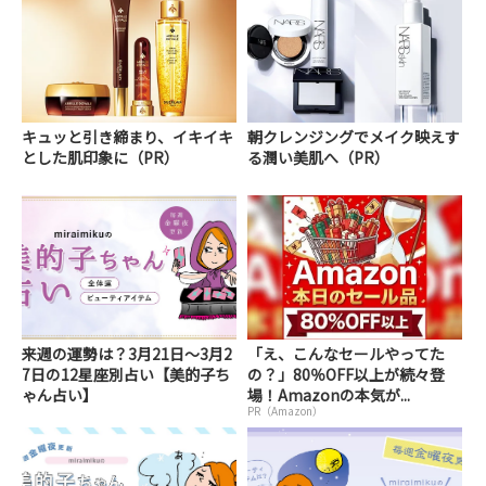
キュッと引き締まり、イキイキ
朝クレンジングでメイク映えす
とした肌印象に（PR）
る潤い美肌へ（PR）
来週の運勢は？3月21日～3月2
「え、こんなセールやってた
7日の12星座別占い【美的子ち
の？」80％OFF以上が続々登
ゃん占い】
場！Amazonの本気が...
PR（Amazon）