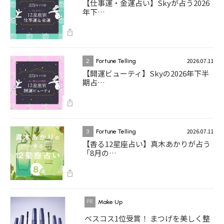
【仕事運・金運占い】Skyが占う2026
年下…
2026.07.11
2
Fortune Telling
【開運ビューティ】Skyの2026年下半
期占…
2026.07.11
3
Fortune Telling
【香る12星座占い】真木あかりが占う
「8月の…
Make Up
ベスコス1位受賞！ まつげを美しく整