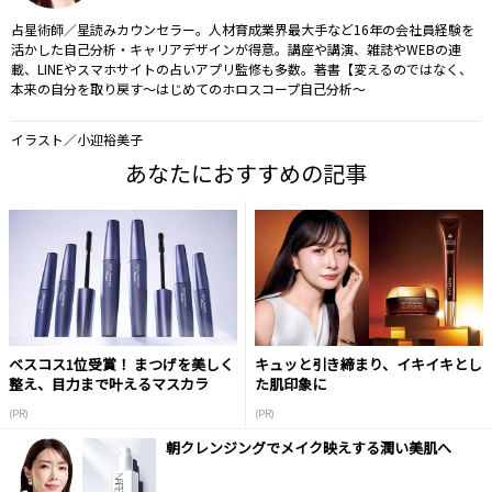
占星術師／星読みカウンセラー。人材育成業界最大手など16年の会社員経験を
活かした自己分析・キャリアデザインが得意。講座や講演、雑誌やWEBの連
載、LINEやスマホサイトの占いアプリ監修も多数。著書【変えるのではなく、
本来の自分を取り戻す～はじめてのホロスコープ自己分析～
イラスト／小迎裕美子
あなたにおすすめの記事
ベスコス1位受賞！ まつげを美しく
キュッと引き締まり、イキイキとし
整え、目力まで叶えるマスカラ
た肌印象に
(PR)
(PR)
朝クレンジングでメイク映えする潤い美肌へ