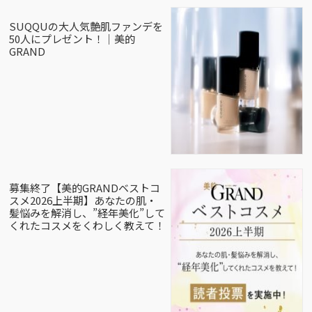
SUQQUの大人気艶肌ファンデを
50人にプレゼント！｜美的
GRAND
募集終了【美的GRANDベストコ
スメ2026上半期】あなたの肌・
髪悩みを解消し、”経年美化”して
くれたコスメをくわしく教えて！