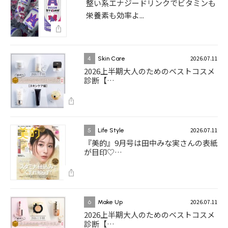
整い系エナジードリンクでビタミンも
栄養素も効率よ...
2026.07.11
4
Skin Care
2026上半期大人のためのベストコスメ
診断【…
2026.07.11
5
Life Style
『美的』9月号は田中みな実さんの表紙
が目印♡…
2026.07.11
6
Make Up
2026上半期大人のためのベストコスメ
診断【…