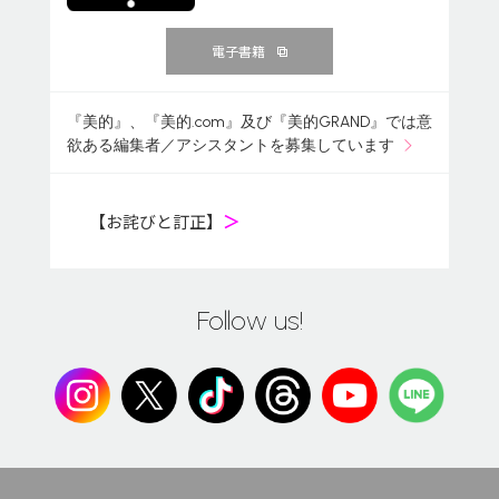
電子書籍
『美的』、『美的.com』及び『美的GRAND』では意
欲ある編集者／アシスタントを募集しています
【お詫びと訂正】
＞
Follow us!