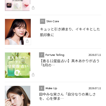
Skin Care
キュッと引き締まり、イキイキとした
肌印象に
2026.07.11
7
Fortune Telling
【香る12星座占い】真木あかりが占う
「8月の…
2026.07.11
8
Make Up
田中みな実さん「自分なりの美しさ
を、心を弾ま…