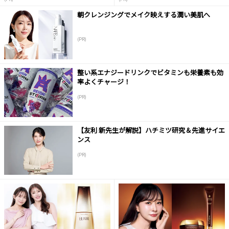
朝クレンジングでメイク映えする潤い美肌へ
(PR)
整い系エナジードリンクでビタミンも栄養素も効
率よくチャージ！
(PR)
【友利 新先生が解説】ハチミツ研究＆先進サイエ
ンス
(PR)