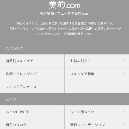
美容情報／ニュースの美的.com
「美しくなりたい」女性たちの願いを追求する美容雑誌『美的』公式サイト。
「肌・心・体のキレイは自分で磨く」をテーマに美的本誌で活躍中の美容レポーターが
プロの視点でコスメ・美容情報を発信します。
スキンケア
肌質別スキンケア
お悩み別ケア
洗顔・クレンジング
スキンケア特集
スキンケアニュース
メイク
メイクHOW TO
シーン別メイク
新色カタログ
新作ファンデーション