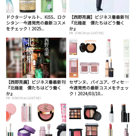
ドクタージャルト、KiSS、ロク
【西野亮廣】ビジネス書最新刊
シタン…今週発売の最新コスメ
『北極星 僕たちはどう働く
をチェック！2025...
か』
PR（FINCHI on GOETHE）
【西野亮廣】ビジネス書最新刊
セザンヌ、バイユア、ヴィセ…
『北極星 僕たちはどう働く
今週発売の最新コスメをチェッ
か』
ク！2024/03/10...
PR（FINCHI on GOETHE）