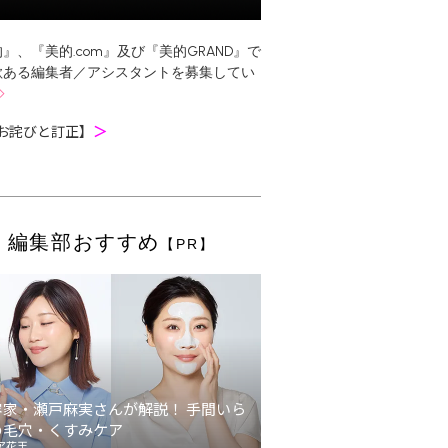
』、『美的.com』及び『美的GRAND』で
欲ある編集者／アシスタントを募集してい
お詫びと訂正】
＞
編集部おすすめ
【PR】
容家・瀬戸麻実さんが解説！ 手間いら
の毛穴・くすみケア
ア花王