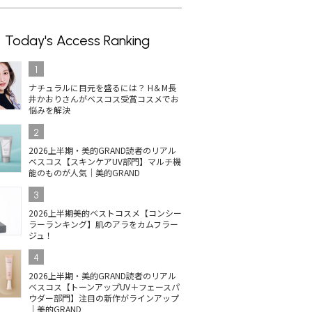
Today's Access Ranking
1
ナチュラルに目元を盛るには？ H＆M長
井かおりさんがベスコス受賞コスメでお
悩みを解決
2
2026上半期・美的GRAND読者のリアル
ベスコス【スキンケアUV部門】マルチ機
能のものが人気｜美的GRAND
3
2026上半期美的ベストコスメ【コンシー
ラーランキング】肌のアラをカムフラー
ジュ！
4
2026上半期・美的GRAND読者のリアル
ベスコス【トーンアップUV＋フェースパ
ウダー部門】注目の新作がラインアップ
｜美的GRAND