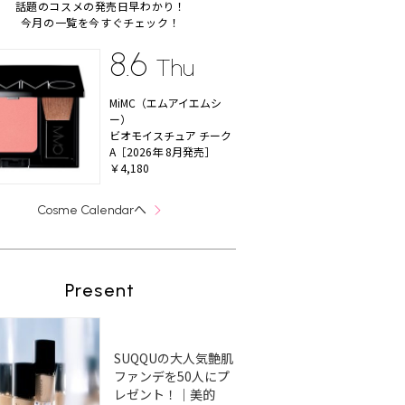
話題のコスメの発売日早わかり！
今月の一覧を今すぐチェック！
8.6
Thu
MiMC（エムアイエムシ
ー）
ビオモイスチュア チーク
A［2026年 8月発売］
￥4,180
へ
Cosme Calendar
Present
SUQQUの大人気艶肌
ファンデを50人にプ
レゼント！｜美的