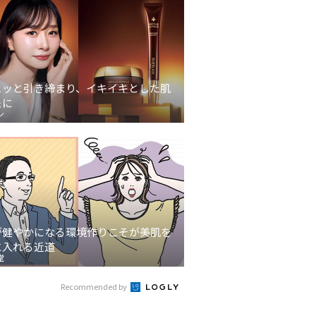
ュッと引き締まり、イキイキとした肌
象に
ン
が健やかになる環境作りこそが美肌を
に入れる近道
堂
Recommended by