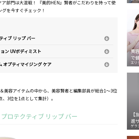
ケア部門は大混戦！ 『美的HEN』賢者がこだわりを持って使
ングを今すぐチェック！
ティブ リップ バー
美
ョン UVボディミスト
で
エリ
ム オプティマイジング ケア
品＆美容アイテムの中から、美容賢者と編集部員が総合1～3位
点、3位を1点として集計）。
【
グ プロテクティブ リップ バー
進
ゲラ