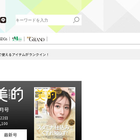
SDGs
ーで使えるアイテムがランクイン！
月号
22日
,100
最新号