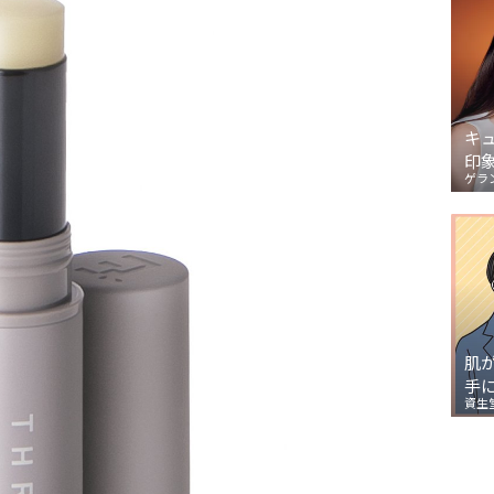
キ
印
ゲラ
肌
手
資生