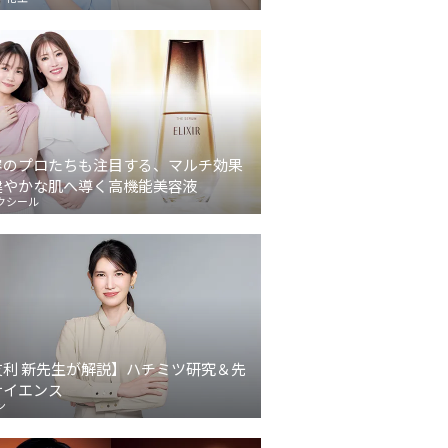
容のプロたちも注目する、マルチ効果
健やかな肌へ導く高機能美容液
クシール
友利 新先生が解説】ハチミツ研究＆先
サイエンス
ン