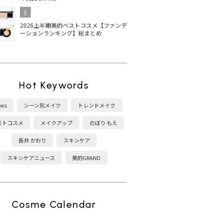
5
2026上半期美的ベストコスメ【ファンデ
ーションランキング】総まとめ
Hot Keywords
ws
シーン別メイク
トレンドメイク
ストコスメ
メイクアップ
のぼり もえ
長井 かおり
スキンケア
スキンケアニュース
美的GRAND
Cosme Calendar