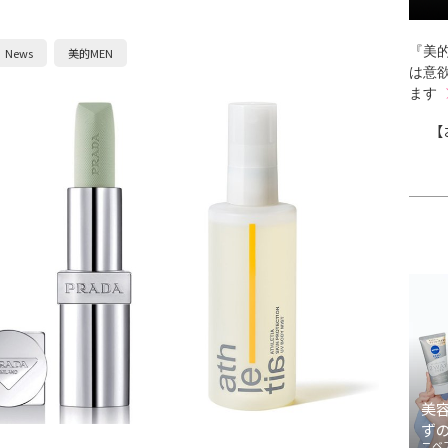
『美的
News
美的MEN
は意
ます
【
美
ず
ニベ