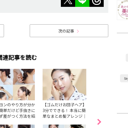
次の記事
関連記事を読む
S
ヨンのやり方が分か
【ゴムだけお団子ヘア】
「ミディアム×お
簡単だけど手抜きに
3分でできる！ 本当に簡
簡単にできるこな
ず差がつく方法を紹
単なまとめ髪アレンジ｜
ンジ術【16選】
yumiの 大人メイク悩み
解決塾Vol.35