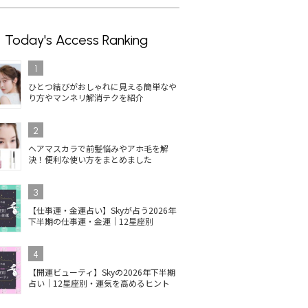
Today's Access Ranking
1
ひとつ結びがおしゃれに見える簡単なや
り方やマンネリ解消テクを紹介
2
ヘアマスカラで前髪悩みやアホ毛を解
決！便利な使い方をまとめました
3
【仕事運・金運占い】Skyが占う2026年
下半期の仕事運・金運｜12星座別
4
【開運ビューティ】Skyの2026年下半期
占い｜12星座別・運気を高めるヒント