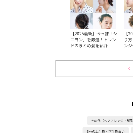
簡単ク
【ロングヘア】夏の休日
【2025最新】今っぽ「シ
【2
アレン
におすすめ！ ロゴT×ゆ
ニヨン」を厳選！トレン
り方
るお団子でスタイルアッ
ドのまとめ髪を紹介
ンジ
プ♪
介
その他（ヘアアレンジ・髪
Skyの上半期・下半期占い