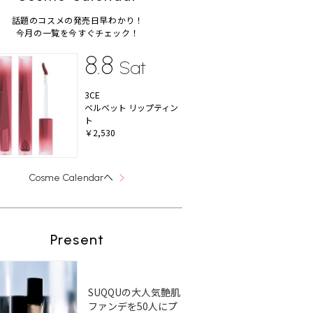
話題のコスメの発売日早わかり！
今月の一覧を今すぐチェック！
8.8
Sat
のやり
簡単！セミロング×お団
暑い通勤時間を快適に♪
こ
選】髪
子があか抜ける「18のア
首元が涼しい簡単ヘアア
ね
3CE
が分か
レンジ術」
レンジ「くるりんぱお団
ロ
ベルベット リップティン
子」
レ
ト
￥2,530
へ
Cosme Calendar
Present
SUQQUの大人気艶肌
ファンデを50人にプ