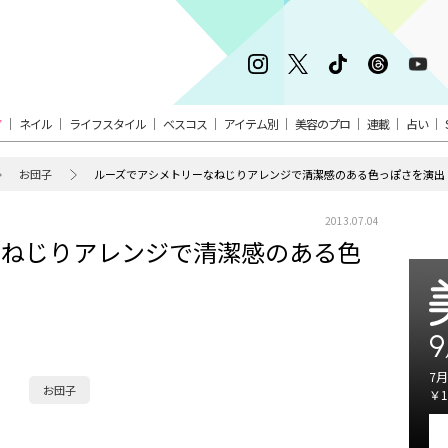
ア
ネイル
ライフスタイル
ベスコス
アイテム別
美容のプロ
連載
占い
お団子
ルーズでアシメトリーなねじりアレンジで清潔感のある色っぽさを演出
2013.07.04
なねじりアレンジで清潔感のある色
9
7月
お団子
￥1