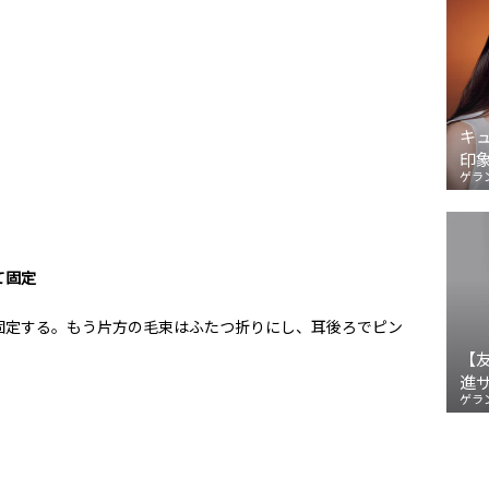
キ
印
ゲラ
て固定
固定する。もう片方の毛束はふたつ折りにし、耳後ろでピン
【
進
ゲラ