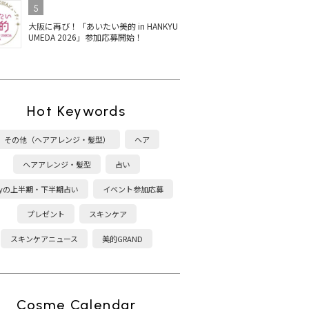
5
大阪に再び！「あいたい美的 in HANKYU
UMEDA 2026」参加応募開始！
Hot Keywords
その他（ヘアアレンジ・髪型）
ヘア
ヘアアレンジ・髪型
占い
kyの上半期・下半期占い
イベント参加応募
プレゼント
スキンケア
スキンケアニュース
美的GRAND
団子」
【前髪あり・なし】で印
簡単にできる、可愛いお
ゴム
れアレ
象が変わる「お団子」ア
団子ヘアアレンジ【10の
の
レンジ17のやり方
やり方】
【
き
Cosme Calendar