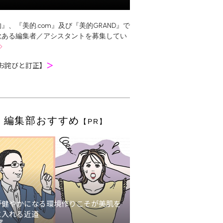
』、『美的.com』及び『美的GRAND』で
欲ある編集者／アシスタントを募集してい
お詫びと訂正】
＞
編集部おすすめ
【PR】
が健やかになる環境作りこそが美肌を
に入れる近道
堂