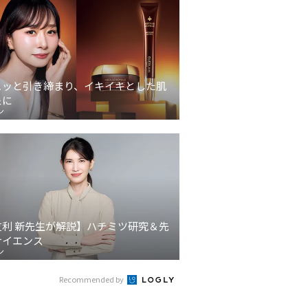
ュッと引き締まり、イキイキとした肌
象に
ン
友利 新先生が解説】ハチミツ研究＆先
サイエンス
ン
Recommended by