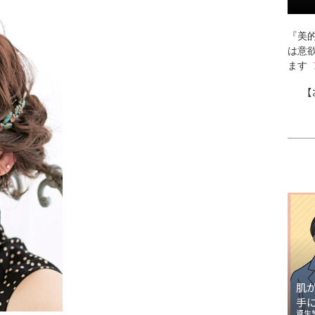
『美的
は意
ます
【
肌
手
資生