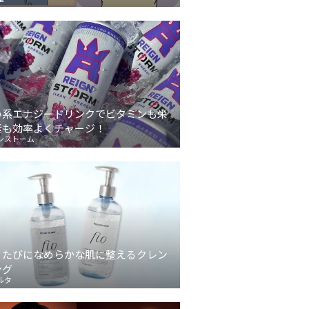
い系エナジードリンクでビタミンも栄
素も効率よくチャージ！
ンストーム
うたびになめらかな肌に整えるクレン
ング
ルタ