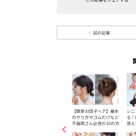
前の記事
！こな
1分でできるボブのスッ
【簡単お団子ヘア】基本
シニ
子アレ
キリこなれお団子
のやり方やゴムだけなど
る！
不器用さん必見の10の方
見え
法を紹介
介