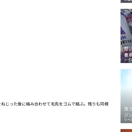
整
養
レイ
をねじった後に絡み合わせて毛先をゴムで結ぶ。残りも同様
洗
ジ
リベ