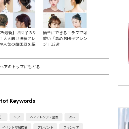
025最新】お団子のや
簡単にできる！ラフで可
低めお団子の3つ
！大人向け洗練アレ
愛い「高めお団子アレン
方とアレンジ【12
や人気の韓国風を紹
ジ」13選
の長さ別に作り方
る！
ヘアのトップにもどる
Hot Keywords
型）
ヘア
ヘアアレンジ・髪型
占い
イベント参加応募
プレゼント
スキンケア