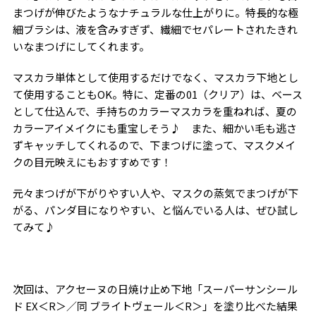
まつげが伸びたようなナチュラルな仕上がりに。特長的な極
細ブラシは、液を含みすぎず、繊細でセパレートされたきれ
いなまつげにしてくれます。
マスカラ単体として使用するだけでなく、マスカラ下地とし
て使用することも
OK
。特に、定番の01（クリア）は、ベース
として仕込んで、手持ちのカラーマスカラを重ねれば、夏の
カラーアイメイクにも重宝しそう♪ また、細かい毛も逃さ
ずキャッチしてくれるので、下まつげに塗って、マスクメイ
クの目元映えにもおすすめです！
元々まつげが下がりやすい人や、マスクの蒸気でまつげが下
がる、パンダ目になりやすい、と悩んでいる人は、ぜひ試し
てみて♪
次回は、アクセーヌの日焼け止め下地「スーパーサンシール
ド
EX
＜
R
＞／同 ブライトヴェール＜
R
＞」を塗り比べた結果