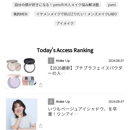
自分の顔が好きになる！yumiの大人メイク悩み解決塾
yumi
美的MEN
イケメンメイクでBUZZりたい！メンズメイクLABO
アイメイク
Today's Access Ranking
2026.08.07
1
Make Up
【2026最新】プチプラフェイスパウダ
ーの人…
2026.08.07
2
Make Up
いつもベージュアイシャドウ、を卒
業！ワンアイ…