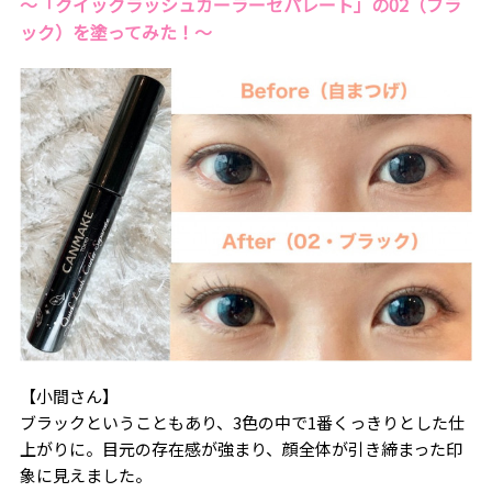
〜「クイックラッシュカーラーセパレート」の02（ブラ
ック）を塗ってみた！〜
【小間さん】
ブラックということもあり、
3
色の中で
1
番くっきりとした仕
上がりに。目元の存在感が強まり、顔全体が引き締まった印
象に見えました。