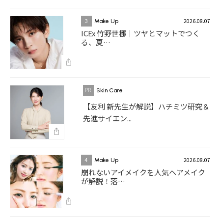
2026.08.07
3
Make Up
ICEx 竹野世梛｜ツヤとマットでつく
る、夏…
Skin Care
【友利 新先生が解説】ハチミツ研究＆
先進サイエン...
2026.08.07
4
Make Up
崩れないアイメイクを人気ヘアメイク
が解説！落…