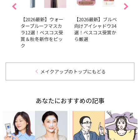
スカ
【2026最新】ウォー
【2026最新】ブルベ
「ア
スラン
タープルーフマスカ
向けアイシャドウ34
で飛
た
ラ12選！ベスコス受
選！ベスコス受賞か
みM
目
賞＆秋冬新作をピッ
ら厳選
イメ
ク
いた
テム
メイクアップのトップにもどる
あなたにおすすめの記事