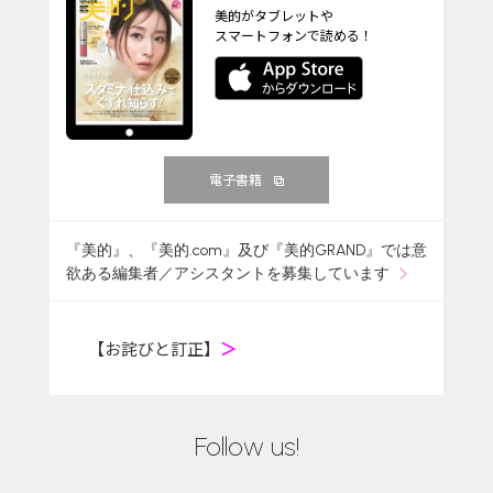
美的がタブレットや
スマートフォンで読める！
電子書籍
『美的』、『美的.com』及び『美的GRAND』では意
欲ある編集者／アシスタントを募集しています
【お詫びと訂正】
＞
Follow us!