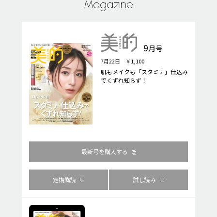
Magazine
9
月号
7月22日 ￥1,100
肌もメイクも「スタミナ」仕込み
でくずれ知らず！
最新号を購入する
定期購読
試し読み