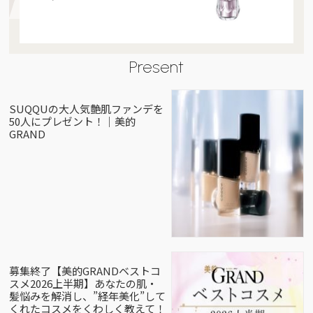
Present
SUQQUの大人気艶肌ファンデを
50人にプレゼント！｜美的
GRAND
募集終了【美的GRANDベストコ
スメ2026上半期】あなたの肌・
髪悩みを解消し、”経年美化”して
くれたコスメをくわしく教えて！