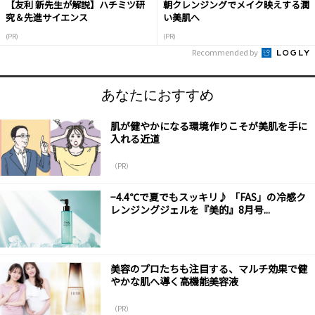
【友利 新先生が解説】ハチミツ研
朝クレンジングでメイク映えする潤
究＆先進サイエンス
い美肌へ
(PR)
(PR)
Recommended by
あなたにおすすめ
肌が健やかになる環境作りこそが美肌を手に
入れる近道
（PR）
−4.4℃で夏でもスッキリ♪ 「FAS」の冷感ク
レンジングジェルを『美的』8月号...
美容のプロたちも注目する、マルチ効果で健
やかな肌へ導く高機能美容液
（PR）