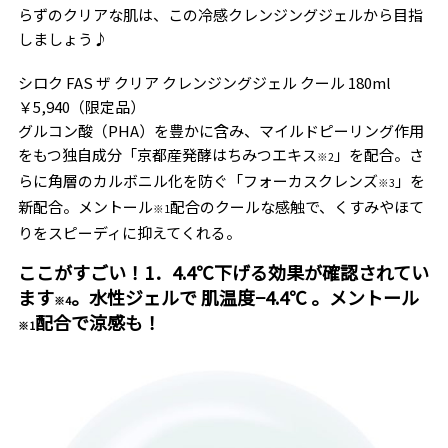
らずのクリアな肌は、この冷感クレンジングジェルから目指
しましょう♪
シロク FAS ザ クリア クレンジングジェル クール 180ml
￥5,940（限定品）
グルコン酸（PHA）を豊かに含み、マイルドピーリング作用
をもつ独自成分「京都産発酵はちみつエキス
」を配合。さ
※2
らに角層のカルボニル化を防ぐ「フォーカスクレンズ
」を
※3
新配合。メントール
配合のクールな感触で、くすみやほて
※1
りをスピーディに抑えてくれる。
ここがすごい！1．4.4℃下げる効果が確認されてい
ます
。水性ジェルで 肌温度−4.4℃ 。メントール
※4
配合で涼感も！
※1