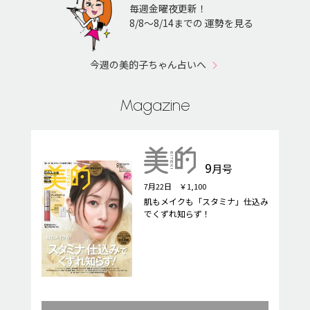
毎週金曜夜更新！
8/8〜8/14までの 運勢を見る
今週の美的子ちゃん占いへ
Magazine
9
月号
7月22日 ￥1,100
肌もメイクも「スタミナ」仕込み
でくずれ知らず！