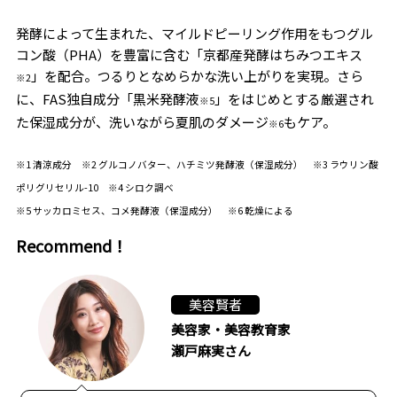
発酵によって生まれた、マイルドピーリング作用をもつグル
コン酸（PHA）を豊富に含む「京都産発酵はちみつエキス
」を配合。つるりとなめらかな洗い上がりを実現。さら
※2
に、FAS独自成分「黒米発酵液
」をはじめとする厳選され
※5
た保湿成分が、洗いながら夏肌のダメージ
もケア。
※6
※1 清涼成分 ※2 グルコノバター、ハチミツ発酵液（保湿成分） ※3 ラウリン酸
ポリグリセリル-10 ※4 シロク調べ
※5 サッカロミセス、コメ発酵液（保湿成分） ※6 乾燥による
Recommend！
美容賢者
美容家・美容教育家
瀬戸麻実さん