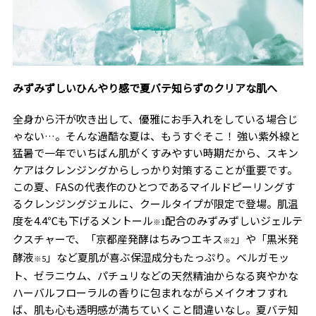
みずみずしいひんやり感で夏バテ知らずのクリアな肌へ
全身から汗が吹き出して、優雅にお手入れをしている場合じ
ゃない…。そんな過酷な夏は、もうすぐそこ！ 強い紫外線と
猛暑で一年でいちばん肌がくすみやすい時期だから、スキン
ケアはクレンジングからしっかり対策することが重要です。
この夏、FASの代表作のひとつであるマイルドピーリングす
るクレンジングジェルに、クールタイプが限定で登場。肌温
度を4.4℃も下げるメントール
配合のみずみずしいジェルテ
※1
クスチャーで、「京都産発酵はちみつエキス
」や「黒米発
※2
酵液
」など夏肌が喜ぶ保湿成分もたっぷり。ベルガモッ
※5
ト、ゼラニウム、パチュリなどの天然精油からなる爽やかな
ハーバルフローラルの香りに包まれながらメイクオフすれ
ば、肌も心も透明感が満ちていくこと間違いなし。夏バテ知