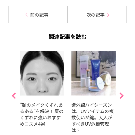
前の記事
次の記事
関連記事を読む
クリ
”額のメイクくずれあ
紫外線ハイシーズン
【夏
26】
るある”を解決！ 夏の
は、UVアイテムの複
の夏
は？
くずれに強いおすす
数使いが鍵。大人が
方法
容液
めコスメ4選
すべきUV危機管理
イテ
は？