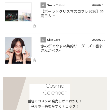
2026.07.31
4
Xmas Coffret
【ポーラ×クリスマスコフレ2026】発
売日＆…
2026.07.31
5
Skin Care
赤みがでやすい美的リーダーズ・喜多
さんがベス…
Cosme
Calendar
話題のコスメの発売日が早わかり！
今月の一覧を今すぐチェック！