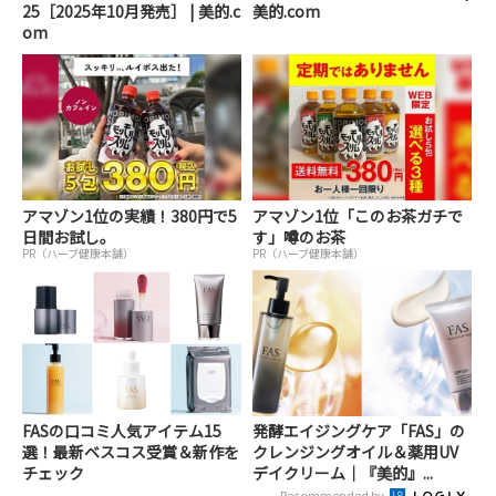
25［2025年10月発売］ | 美的.c
美的.com
om
アマゾン1位の実績！380円で5
アマゾン1位「このお茶ガチで
日間お試し。
す」噂のお茶
PR（ハーブ健康本舗）
PR（ハーブ健康本舗）
FASの口コミ人気アイテム15
発酵エイジングケア「FAS」の
選！最新ベスコス受賞＆新作を
クレンジングオイル＆薬用UV
チェック
デイクリーム｜『美的』...
Recommended by