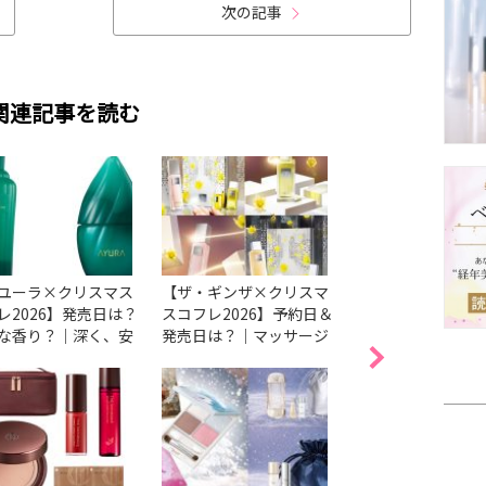
次の記事
関連記事を読む
ユーラ×クリスマス
【ザ・ギンザ×クリスマ
【ハウス オブ ロ
レ2026】発売日は？
スコフレ2026】予約日＆
リスマスコフレ20
な香り？｜深く、安
発売日は？｜マッサージ
売日＆予約日は？
な癒しの時間を届け
美容液とボディケアアイ
もムーミンコラボ
特別な香りの入浴料
テムのセットも
現！ボディケア、
レグランスが登場
ケアアイテムはギ
も