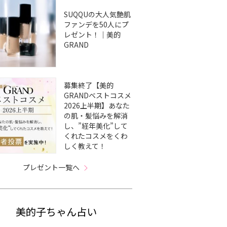
SUQQUの大人気艶肌
ファンデを50人にプ
レゼント！｜美的
GRAND
募集終了【美的
GRANDベストコスメ
2026上半期】あなた
の肌・髪悩みを解消
し、”経年美化”して
くれたコスメをくわ
ーゼ×ク
【ミラノコレクション×
【ポーラ×クリスマスコ
【
しく教えて！
26】発
クリスマスコフレ2026】
フレ2026】発売日＆予約
スコ
｜今年
「フェースアップパウダ
日は？｜B.Aのローショ
で透
が実
ー２０２７」はスワロフ
ン、新作ファンデも選べ
ホ
プレゼント一覧へ
パーツ
スキー®･クリスタルがき
るスキンケアセットなど
ハ
フトに
らめく特別デザイン！ド
を紹介！
レスアップクリームも同
時発売
美的子ちゃん占い