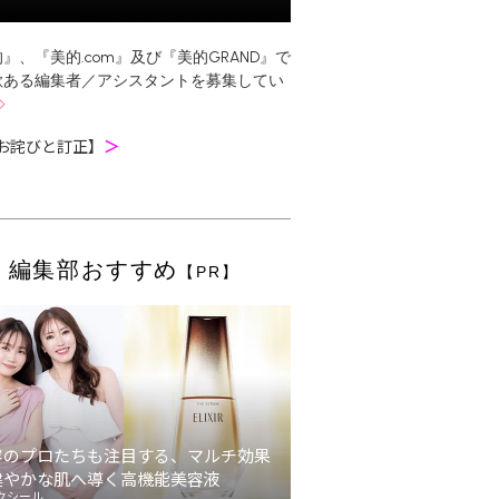
』、『美的.com』及び『美的GRAND』で
欲ある編集者／アシスタントを募集してい
お詫びと訂正】
＞
編集部おすすめ
【PR】
容のプロたちも注目する、マルチ効果
健やかな肌へ導く高機能美容液
クシール