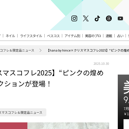
ア
ネイル
ライフスタイル
ベスコス
アイテム別
美容のプロ
連載
占い
コフレ＆限定品ニュース
【hana by hince×クリスマスコフレ2025】“ピン
2025.10.30
×クリスマスコフレ2025】“ピンクの煌め
クションが登場！
9
7月
スマスコフレ＆限定品ニュース
￥1