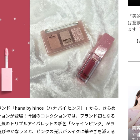
『美的
は意
ます
【
「hana by hince（ハナ バイ ヒンス）」から、きらめ
ションが登場！今回のコレクションでは、ブランド初となる
人気のトリプルアイパレットの新色「シャインピンク」がラ
美
煌びやかなラメと、ピンクの光沢がメイクに華やぎを添える
で
エリ