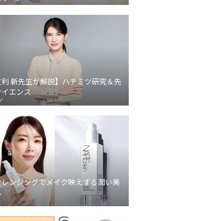
友利 新先生が解説】ハチミツ研究＆先
サイエンス
ン
クレンジングでメイク映えする潤い美
へ