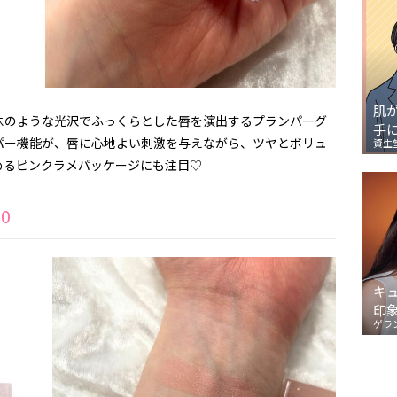
肌
珠のような光沢でふっくらとした唇を演出するプランパーグ
手
パー機能が、唇に心地よい刺激を与えながら、ツヤとボリュ
資生
めるピンクラメパッケージにも注目♡
0
キ
印
ゲラ