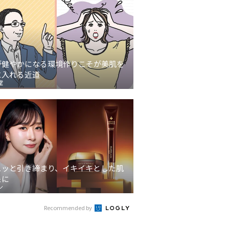
が健やかになる環境作りこそが美肌を
に入れる近道
堂
ュッと引き締まり、イキイキとした肌
象に
ン
Recommended by