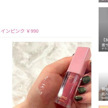
インピンク ￥990
【
進
ゲラ
朝
肌
NARS