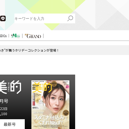
SDGs
クの煌めき”が舞うホリデーコレクションが登場！
月号
22日
,100
最新号