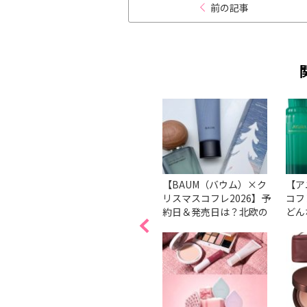
前の記事
コフレ
メンズヘア＆メイクアッ
【BAUM（バウム）×ク
【ア
人気ブ
プアーティストの「ジェ
リスマスコフレ2026】予
コフ
ットや
ンダーフリーにおすす
約日＆発売日は？北欧の
どん
め」なクリスマスコフレ
森の情景を表現した香り
らか
Tokでプ
3選
のオードトワレ＆ハンド
る♡
クリームはプレゼントに
とフ
もおすすめ！