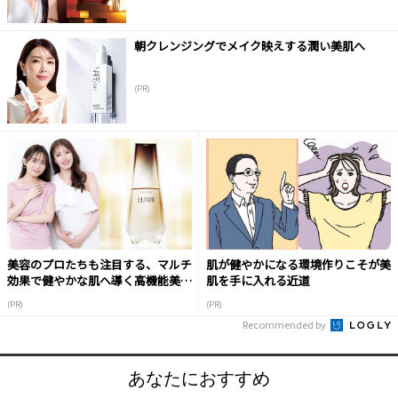
朝クレンジングでメイク映えする潤い美肌へ
(PR)
美容のプロたちも注目する、マルチ
肌が健やかになる環境作りこそが美
効果で健やかな肌へ導く高機能美容
肌を手に入れる近道
液
(PR)
(PR)
Recommended by
あなたにおすすめ