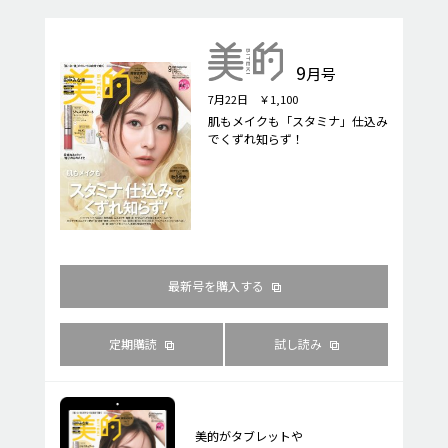
9
月号
7月22日 ￥1,100
肌もメイクも「スタミナ」仕込み
でくずれ知らず！
最新号を購入する
定期購読
試し読み
美的がタブレットや