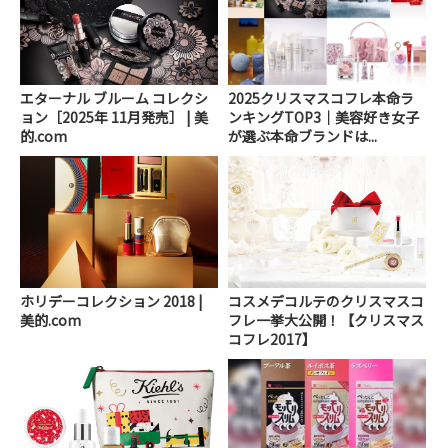
エターナル ブルーム コレクシ
2025クリスマスコフレ本命ラ
ョン［2025年 11月発売］ | 美
ンキングTOP3｜美容好き女子
的.com
が選ぶ本命ブランドは...
ホリデーコレクション 2018 |
コスメデコルテのクリスマスコ
美的.com
フレ一挙大公開！【クリスマス
コフレ2017】