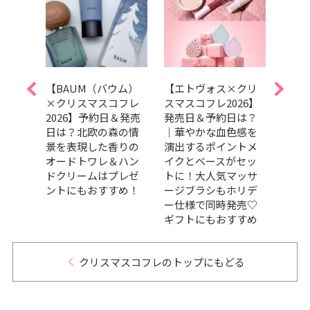
クリス
【BAUM（バウム）
【エトヴォス×クリ
【ア
選】ホ
×クリスマスコフレ
スマスコフレ2026】
マスコ
ット
2026】予約日＆発売
発売日＆予約日は？
売日
特別な
日は？北欧の森の情
｜華やかな血色感を
り？
クシ
景を表現した香りの
演出するポイントメ
な癒
オードトワレ＆ハン
イクとベースがセッ
る♡
ドクリームはプレゼ
トに！大人気マッサ
浴料
ントにもおすすめ！
ージブラシもホリデ
が登
ー仕様で同時発売♡
ギフトにもおすすめ
クリスマスコフレのトップにもどる