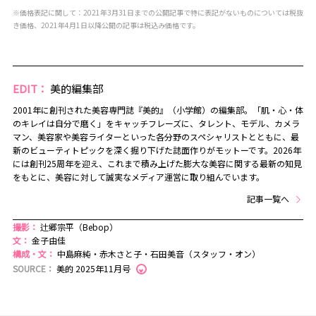
※価格表記に関して：2021年3月31日までの公開記事で特に表記がないものについては税抜
き価格、2021年4月1日以降公開の記事は税込み価格です。
EDIT：
美的編集部
2001年に創刊された美容専門誌『美的』（小学館）の編集部。「肌・心・体
のキレイは自分で磨く」をキャッチフレーズに、タレント、モデル、カメラ
マン、美容家や美容ライターといった各分野のスペシャリストとともに、最
新のビューティトピックを深く掘り下げた誌面作りがモットーです。2026年
には創刊25周年を迎え、これまで積み上げた膨大な美容に関する最新の知見
をもとに、美容に対して誠実なメディア運営に取り組んでいます。
記事一覧へ
撮影：
辻郷宗平（Bebop）
文：
金子由佳
構成・文：
中島麻純・赤木さと子・石田美音（スタッフ・オン）
SOURCE：
美的 2025年11月号