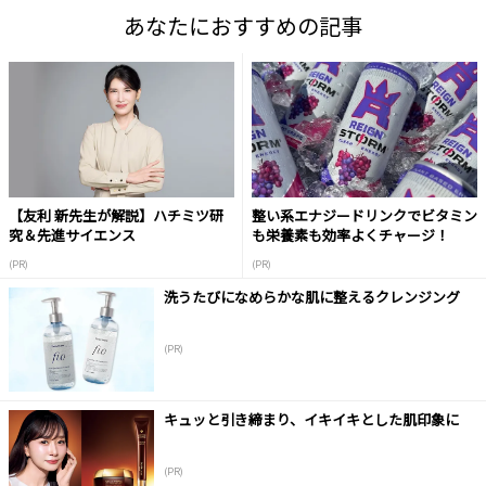
あなたにおすすめの記事
【友利 新先生が解説】ハチミツ研
整い系エナジードリンクでビタミン
究＆先進サイエンス
も栄養素も効率よくチャージ！
(PR)
(PR)
洗うたびになめらかな肌に整えるクレンジング
(PR)
キュッと引き締まり、イキイキとした肌印象に
(PR)