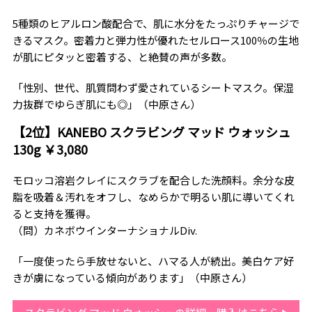
5種類のヒアルロン酸配合で、肌に水分をたっぷりチャージで
きるマスク。密着力と弾力性が優れたセルロース100％の生地
が肌にピタッと密着する、と絶賛の声が多数。
「性別、世代、肌質問わず愛されているシートマスク。保湿
力抜群でゆらぎ肌にも◎」（中原さん）
【2位】KANEBO スクラビング マッド ウォッシュ
130g ￥3,080
モロッコ溶岩クレイにスクラブを配合した洗顔料。余分な皮
脂を吸着＆汚れをオフし、なめらかで明るい肌に導いてくれ
ると支持を獲得。
（問）カネボウインターナショナルDiv.
「一度使ったら手放せないと、ハマる人が続出。美白ケア好
きが虜になっている傾向があります」（中原さん）