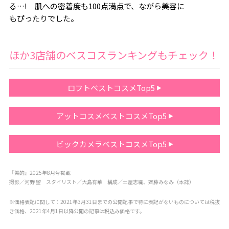
る…! 肌への密着度も100点満点で、ながら美容に
もぴったりでした。
ほか3店舗のベスコスランキングもチェック！
ロフトベストコスメTop5
アットコスメベストコスメTop5
ビックカメラベストコスメTop5
『美的』2025年8月号掲載
撮影／河野 望 スタイリスト／大島有華 構成／土屋志織、齊藤みなみ（本誌）
※価格表記に関して：2021年3月31日までの公開記事で特に表記がないものについては税抜
き価格、2021年4月1日以降公開の記事は税込み価格です。