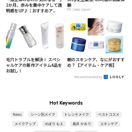
1か月、赤みを集中ケアして透
験
PR（Jeep Japan）
明感をUP♪｜おすすめア...
毛穴トラブルを解決！ スペシ
朝のスキンケア、なにがおすす
ャルケアの新作アイテム4品を
め？【アイテム・ケア術】
お試し！
Recommended by
Hot Keywords
News
シーン別メイク
トレンドメイク
ベストコスメ
メイクアップ
のぼり もえ
長井 かおり
スキンケア