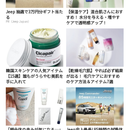
Jeep 抽選で3万円分ギフト当た
【保湿ケア】混合肌さんにおす
る
すめ！ 水分を与える・増やす
PR（Jeep Japan）
ケアで透明感アップ！
韓国スキンケアの人気アイテム
【乾燥毛穴肌】やれば必ず結果
【15選】誰もがうらやむ美肌を
が出る！ 毛穴ケアにおすすめ
手に入れて
のケア方法＆アイテム7選
「頬全体の赤みが気になる…」
Jeep史上最長! 85時間の試乗体