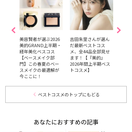
的ベス
美容賢者が選ぶ2026
吉田朱里さんが選ん
202
ルラ
美的GRAND上半期・
だ最新ベストコス
GRA
のニ
経年美化ベスコス
メ、全44品全部見せ
ベス
ジか
【ベースメイク部
ます！【『美的』
ドウ
本でか
門】この春夏のベー
2026年間上半期ベス
の良
スメイクの最適解が
トコスメ】
品が
今ここに！
GRA
ベストコスメのトップにもどる
あなたにおすすめの記事