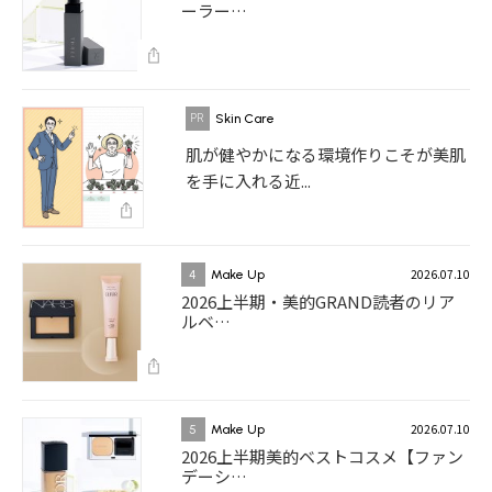
ーラー…
Skin Care
肌が健やかになる環境作りこそが美肌
を手に入れる近...
2026.07.10
4
Make Up
2026上半期・美的GRAND読者のリア
ルベ…
2026.07.10
5
Make Up
2026上半期美的ベストコスメ【ファン
デーシ…