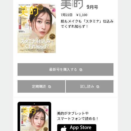
9
月号
7月22日 ￥1,100
肌もメイクも「スタミナ」仕込み
でくずれ知らず！
最新号を購入する
定期購読
試し読み
美的がタブレットや
スマートフォンで読める！