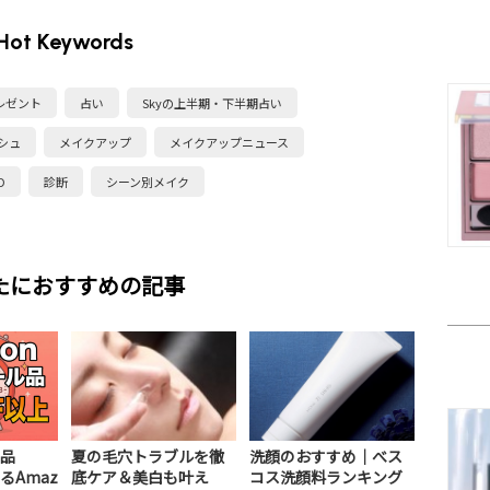
Hot Keywords
レゼント
占い
Skyの上半期・下半期占い
シュ
メイクアップ
メイクアップニュース
D
診断
シーン別メイク
たにおすすめの記事
品
夏の毛穴トラブルを徹
洗顔のおすすめ｜べス
るAmaz
底ケア＆美白も叶え
コス洗顔料ランキング