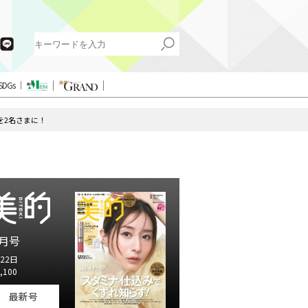
SDGs
を2名さまに！
月号
22日
,100
最新号