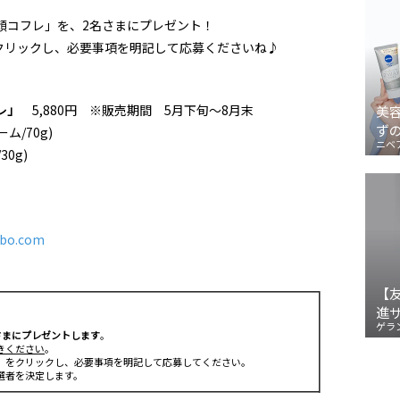
洗顔コフレ」を、2名さまにプレゼント！
クリックし、必要事項を明記して応募くださいね♪
レ」
5,880円 ※販売期間 5月下旬～8月末
美
ず
/70g)
ニベ
0g)
abo.com
【
進
ゲラ
さまにプレゼントします
。
きください
。
」をクリックし、必要事項を明記して応募してください。
選者を決定します。