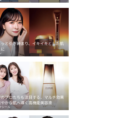
ュッと引き締まり、イキイキとした肌
象に
ン
容のプロたちも注目する、マルチ効果
健やかな肌へ導く高機能美容液
クシール