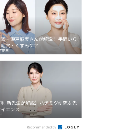
容家・瀬戸麻実さんが解説！ 手間いら
の毛穴・くすみケア
ア花王
友利 新先生が解説】ハチミツ研究＆先
サイエンス
ン
Recommended by