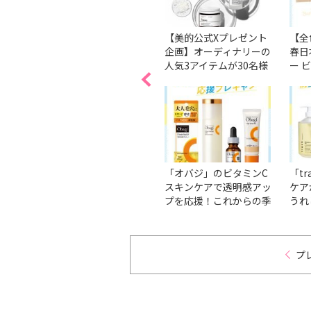
ト】ア
超豪華♡ローラ メルシエ
【美的公式Xプレゼント
【全
新クレ
の話題の新作リップを全
企画】オーディナリーの
春日
豪華サ
10色をセットで1名様に
人気3アイテムが30名様
ー 
プレゼント！【『美的』
に当たる！
ャド
Instagram限定プレゼン
をセ
ト】
ゼン
Ins
ア＆ス
ニキビケアの強い味方！
「オバジ」のビタミンC
「t
ネシ
「プロアクティブ」の豪
スキンケアで透明感アッ
ケア
気頭皮
華セットを3名様にプレ
プを応援！これからの季
うれ
プーを
ゼント！
節に使いたい実力派4ア
華セ
レゼ
イテムをセットで3名様
ゼン
式
にプレゼント！【初夏
援In
プ
ト】
Beauty応援Instagramプ
ト】
レゼント】