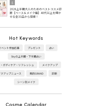
5
2026上半期大人のためのベストコスメ診
きま
シワ改善の名品＆新作！
ぷにっと＆じんわり♡
【2
断【ベース＆メイク編】40代以上を輝か
せる全33品から探索！
変らず
「ポーラ リンクルショッ
M・A・Cのおもちチーク
レゼ
ン ア
ト」全アイテムをセット
12色全色をセットで1名
色
種＆限
で1名様にプレゼント
様にプレゼント【2025
イ
」をセ
【2025年“丸っと”福袋プ
年“丸ごと”福袋プレゼン
レゼン
レゼント】
ト】
Hot Keywords
と”福袋
イベント参加応募
プレゼント
占い
Skyの上半期・下半期占い
が可愛
ラインで使えるチャン
【プレゼントあり】美容
【
ジョー
ス！コスメデコルテの
神ゆりちゃん＆ソウル在
メ2
康・ボディケア・リフレッシュ
メイクアップ
色全色
「リポソーム」スキンケ
住ライターの日本未上陸
ン
にプレ
アの洗顔後に使う4アイ
の韓国コスメ“これが買
表
イクアップニュース
美的GRAND
診断
丸ご
テムを全品セットで1名
い”リスト23
人
シーン別メイク
ト】
様にプレゼント【2025
テ
年“丸ごと”福袋プレゼン
ト】
Cosme Calendar