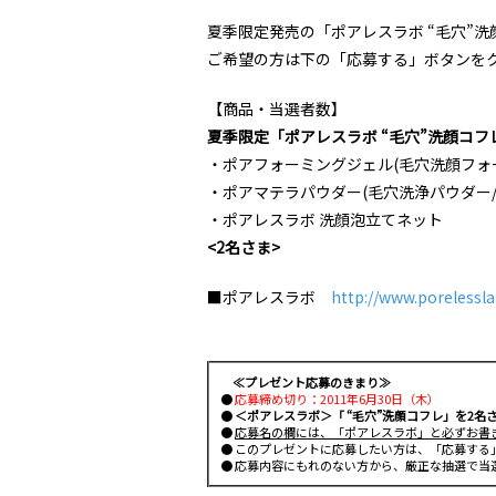
夏季限定発売の「ポアレスラボ “毛穴”
ご希望の方は下の「応募する」ボタンを
【商品・当選者数】
夏季限定「ポアレスラボ “毛穴”洗顔コフ
・ポアフォーミングジェル(毛穴洗顔フォーム
・ポアマテラパウダー(毛穴洗浄パウダー/3
・ポアレスラボ 洗顔泡立てネット
<2名さま>
■ポアレスラボ
http://www.porelessl
≪プレゼント応募のきまり≫
●
応募締め切り：2011年6月30日（木）
●
＜ポアレスラボ＞「 “毛穴”洗顔コフレ」を2名
●
応募名の欄には、「ポアレスラボ」と必ずお書
● このプレゼントに応募したい方は、「応募する
● 応募内容にもれのない方から、厳正な抽選で当