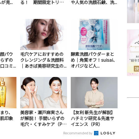
見...
る！ 期間限定トリー
や人気の洗顔石鹸、洗...
ト...
顔パウ
毛穴ケアにおすすめの
酵素洗顔パウダーまと
らずの
クレンジング＆洗顔料
め｜角質オフ！suisai、
コミ...
｜あきば美容研究生の...
オバジなど人...
まり、
美容家・瀬戸麻実さん
【友利 新先生が解説】
肌印象
が解説！ 手間いらずの
ハチミツ研究＆先進サ
毛穴・くすみケア（P
イエンス（PR）
R）
Recommended by