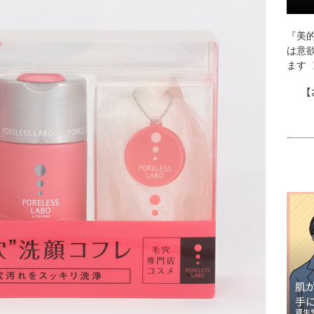
『美的
は意
ます
【
肌
手
資生