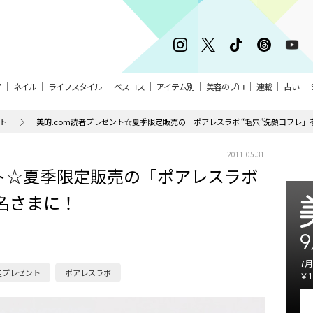
ア
ネイル
ライフスタイル
ベスコス
アイテム別
美容のプロ
連載
占い
ント
美的.com読者プレゼント☆夏季限定販売の「ポアレスラボ “毛穴”洗顔コフレ」
2011.05.31
ント☆夏季限定販売の「ポアレスラボ
2名さまに！
9
7月
定プレゼント
ポアレスラボ
￥1