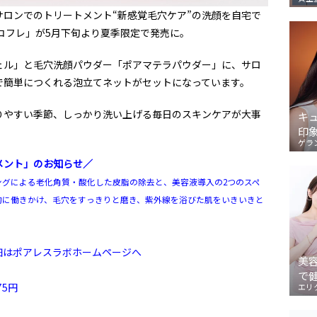
ロンでのトリートメント“新感覚毛穴ケア”の洗顔を自宅で
顔コフレ」が5月下旬より夏季限定で発売に。
ェル」と毛穴洗顔パウダー「ポアマテラパウダー」に、サロ
で簡単につくれる泡立てネットがセットになっています。
りやすい季節、しっかり洗い上げる毎日のスキンケアが大事
キ
印
ゲラ
メント」のお知らせ／
ングによる老化角質・酸化した皮脂の除去と、美容液導入の2つのスペ
的に働きかけ、毛穴をすっきりと磨き、紫外線を浴びた肌をいきいきと
細はポアレスラボホームページへ
美
で
75円
エリ