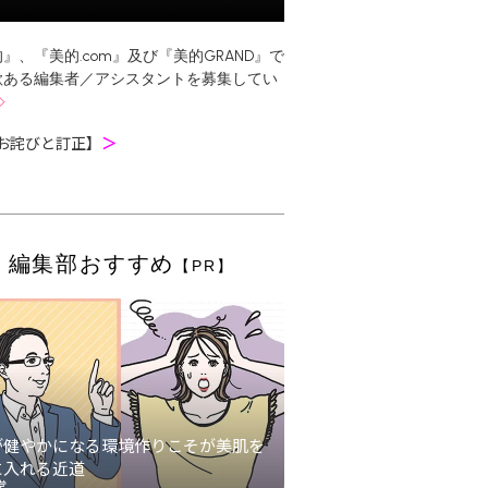
』、『美的.com』及び『美的GRAND』で
欲ある編集者／アシスタントを募集してい
お詫びと訂正】
＞
編集部おすすめ
【PR】
が健やかになる環境作りこそが美肌を
に入れる近道
堂