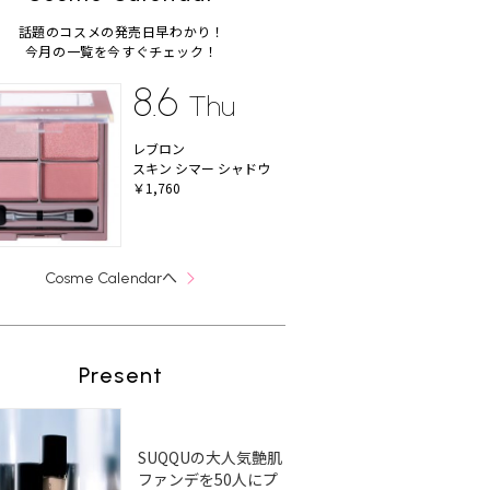
話題のコスメの発売日早わかり！
今月の一覧を今すぐチェック！
8.6
Thu
レブロン
スキン シマー シャドウ
￥1,760
へ
Cosme Calendar
Present
SUQQUの大人気艶肌
ファンデを50人にプ