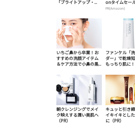
「ブライトアップ・...
onタイムセールが
PR(Amazon)
いちご鼻から卒業！お
ファンケル「洗
すすめの洗顔アイテム
ダー」で乾燥知
＆ケア方法で小鼻の黒...
もっちり肌に！口
朝クレンジングでメイ
キュッと引き締
ク映えする潤い美肌へ
イキイキとした
（PR）
に（PR）