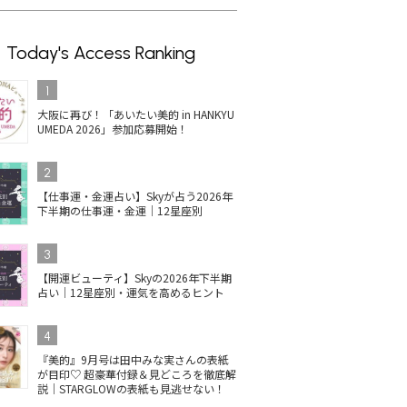
Today's Access Ranking
1
大阪に再び！「あいたい美的 in HANKYU
UMEDA 2026」参加応募開始！
2
【仕事運・金運占い】Skyが占う2026年
下半期の仕事運・金運｜12星座別
3
【開運ビューティ】Skyの2026年下半期
占い｜12星座別・運気を高めるヒント
4
『美的』9月号は田中みな実さんの表紙
が目印♡ 超豪華付録＆見どころを徹底解
説｜STARGLOWの表紙も見逃せない！