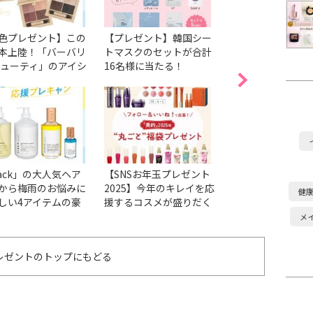
色プレゼント】この
【プレゼント】韓国シー
洗濯中から脱ぐと
本上陸！「バーバリ
トマスクのセットが合計
で…好きな香りが
ビューティ」のアイシ
16名様に当たる！
続く柔軟剤「ソフラ
ウパレット全4種類
ロマリッチ」全5
ットで3名様にプレ
定「さくらの香り
ト【初夏Beauty応援
ットで5名様にプ
tagramプレゼント】
ト【2025年“丸ご
プレゼント】
rack」の大人気ヘア
【SNSお年玉プレゼント
ジューシーなツヤ
から梅雨のお悩みに
2025】今年のキレイを応
すぎ♡ ポール ＆ 
健
しい4アイテムの豪
援するコスメが盛りだく
春の新作リップ6
ットを3名様にプレ
さん！ぜひ運試しを♡
をセットで1名様
メ
ト！【初夏Beauty応
ゼント【2025年“
stagramプレゼン
と”福袋プレゼン
レゼントのトップにもどる