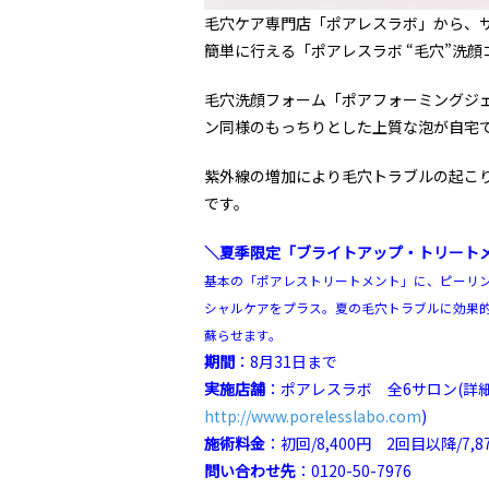
毛穴ケア専門店「ポアレスラボ」から、サ
簡単に行える「ポアレスラボ “毛穴”洗
毛穴洗顔フォーム「ポアフォーミングジ
ン同様のもっちりとした上質な泡が自宅
紫外線の増加により毛穴トラブルの起こ
です。
＼夏季限定「ブライトアップ・トリート
基本の「ポアレストリートメント」に、ピーリ
シャルケアをプラス。夏の毛穴トラブルに効果
蘇らせます。
期間
：8月31日まで
実施店舗
：ポアレスラボ 全6サロン(詳
http://www.porelesslabo.com
)
施術料金
：初回/8,400円 2回目以降/7,8
問い合わせ先
：0120-50-7976