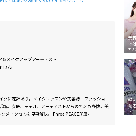
法は？ 印象が若返る大人のアイメイクのコツ
美
で
エリ
ア＆メイクアップアーティスト
miさん
イクに定評あり。メイクレッスンや美容誌、ファッショ
整
養
活躍。女優、モデル、アーティストからの指名も多数。美
レイ
なメイク悩みを見事解決。Three PEACE所属。