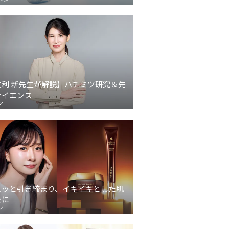
友利 新先生が解説】ハチミツ研究＆先
サイエンス
ン
ュッと引き締まり、イキイキとした肌
象に
ン