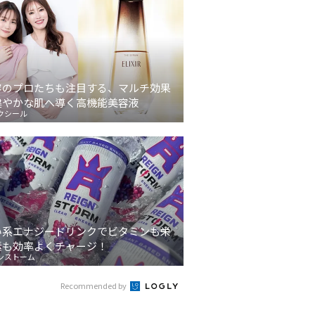
容のプロたちも注目する、マルチ効果
健やかな肌へ導く高機能美容液
クシール
い系エナジードリンクでビタミンも栄
素も効率よくチャージ！
ンストーム
Recommended by