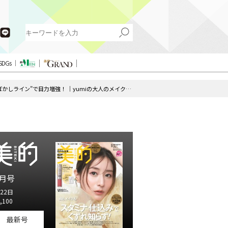
SDGs
大人のアイラインはこれが正解！ しょぼんとしてきた目元は“ぼかしライン”で目力増強！ ｜yumiの大人のメイク悩み解決塾 Vol.8
月号
22日
,100
最新号