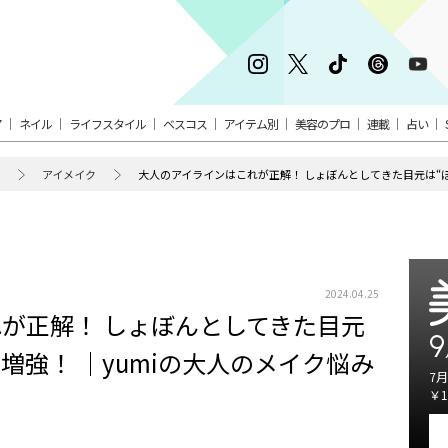
ア
ネイル
ライフスタイル
ベスコス
アイテム別
美容のプロ
連載
占い
アイメイク
2024.04.25
が正解！ しょぼんとしてきた目元
9
増強！ ｜yumiの大人のメイク悩み
7月
￥1