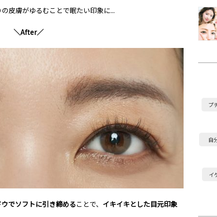
の皮膚がゆるむことで眠たい印象に...
＼After／
プ
自
イ
ドウでソフトに引き締める
ことで、
イキイキとした目元印象