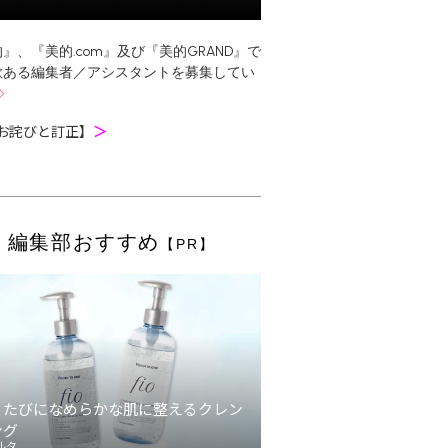
』、『美的.com』及び『美的GRAND』で
欲ある編集者／アシスタントを募集してい
お詫びと訂正】
＞
編集部おすすめ
【PR】
うたびになめらかな肌に整えるクレン
ング
ルタ