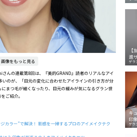
【
進
画像をもっと見る
ゲラ
iさんの連載第8回は、『美的GRAND』読者のリアルなアイ
で多いのが、「目元の変化に合わせたアイラインの引き方が分
もにまつ毛が細くなったり、目元の緩みが気になるグラン世
方をご紹介。
キ
印
ジカラー”で解決！ 影感を一掃するプロのアイメイクテク
ゲラ