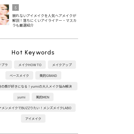
5
崩れないアイメイクを人気ヘアメイクが
解説！落ちにくいアイライナー・マスカ
ラも厳選紹介
Hot Keywords
チプラ
メイクHOW TO
メイクアップ
ベースメイク
美的GRAND
分の顔が好きになる！yumiの大人メイク悩み解決
塾
yumi
美的MEN
ケメンメイクでBUZZりたい！メンズメイクLABO
アイメイク