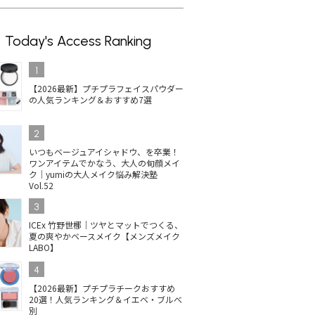
Today's Access Ranking
1
【2026最新】プチプラフェイスパウダー
の人気ランキング＆おすすめ7選
2
いつもベージュアイシャドウ、を卒業！
ワンアイテムでかなう、大人の旬顔メイ
ク｜yumiの大人メイク悩み解決塾
Vol.52
3
ICEx 竹野世梛｜ツヤとマットでつくる、
夏の爽やかベースメイク【メンズメイク
LABO】
4
【2026最新】プチプラチークおすすめ
20選！人気ランキング＆イエベ・ブルべ
別