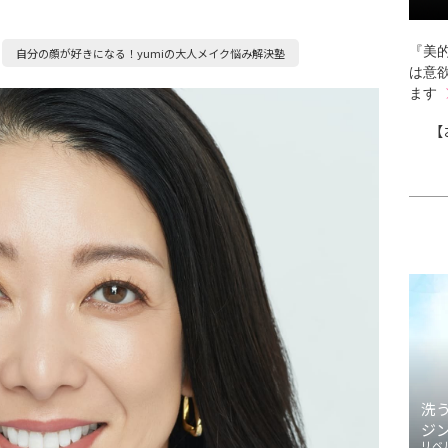
『美的
自分の顔が好きになる！yumiの大人メイク悩み解決塾
は意
ます
【
洗
ジ
リベ