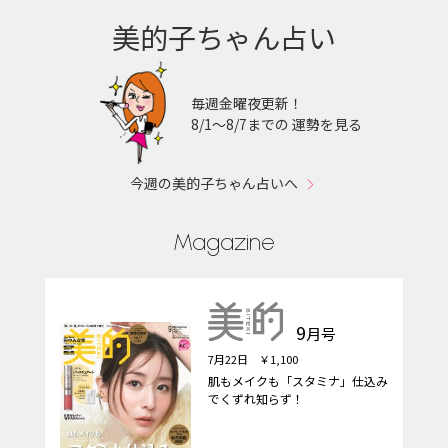
美的子ちゃん占い
毎週金曜夜更新！
8/1〜8/7までの 運勢を見る
今週の美的子ちゃん占いへ
Magazine
9
月号
7月22日 ￥1,100
肌もメイクも「スタミナ」仕込み
でくずれ知らず！