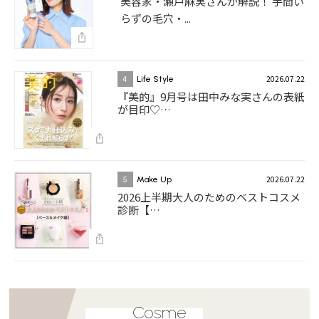
美容家・瀬戸麻実さんが解説！ 手間い
らずの毛穴・...
2026.07.22
4
Life Style
『美的』9月号は田中みな実さんの表紙
が目印♡…
2026.07.22
5
Make Up
2026上半期大人のためのベストコスメ
診断【…
Cosme