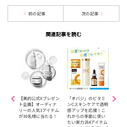
前の記事
次の記事
関連記事を読む
い味
【美的公式Xプレゼン
「オバジ」のビタミ
【全
ティ
ト企画】オーディナ
ンCスキンケアで透明
この
トを3
リーの人気3アイテム
感アップを応援！こ
「バ
ト！
が30名様に当たる！
れからの季節に使い
ティ
たい実力派4アイテム
ウパ