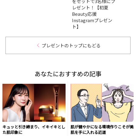
をセットで3名様にプ
セッ
レゼント！【初夏
ゼント
Beauty応援
応援I
Instagramプレゼン
ゼン
ト】
プレゼントのトップにもどる
あなたにおすすめの記事
キュッと引き締まり、イキイキとし
肌が健やかになる環境作りこそが美
た肌印象に
肌を手に入れる近道