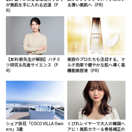
が美肌を手に入れる近道（P
る潤い美肌へ（PR）
R）
【友利 新先生が解説】ハチミ
美容のプロたちも注目する、マ
ツ研究＆先進サイエンス（P
ルチ効果で健やかな肌へ導く高
R）
機能美容液（PR）
シェア別荘「COCO VILLA Own
くびれレイヤーで大人の韓国ヘ
ers」3選
アに！美肌カラー＆骨格補正の