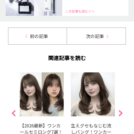
この記事も読む＞＞
前の記事
次の記事
関連記事を読む
ロン
【2026最新】ワンカ
生えグセもなじむ流
小顔
が大
ールセミロング7選！
しバング！ワンカー
選！