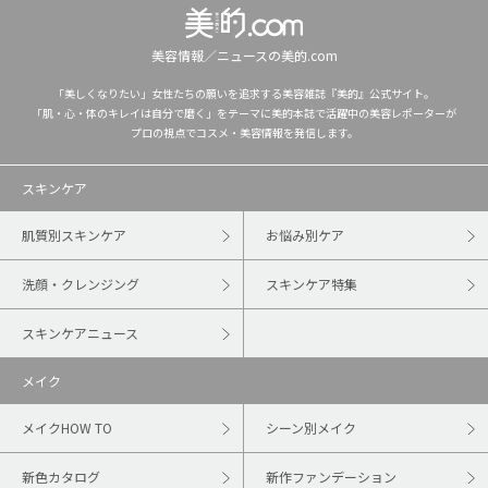
美容情報／ニュースの美的.com
「美しくなりたい」女性たちの願いを追求する美容雑誌『美的』公式サイト。
「肌・心・体のキレイは自分で磨く」をテーマに美的本誌で活躍中の美容レポーターが
プロの視点でコスメ・美容情報を発信します。
スキンケア
肌質別スキンケア
お悩み別ケア
洗顔・クレンジング
スキンケア特集
スキンケアニュース
メイク
メイクHOW TO
シーン別メイク
新色カタログ
新作ファンデーション