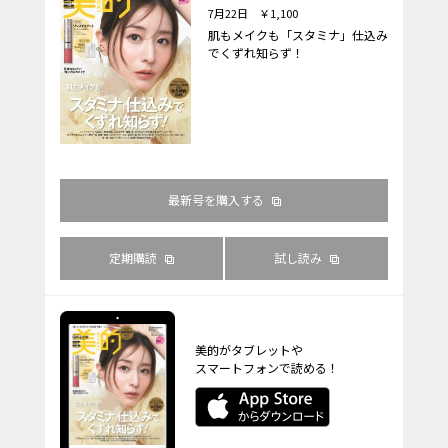
7月22日 ￥1,100
肌もメイクも「スタミナ」仕込み
でくずれ知らず！
最新号を購入する
定期購読
試し読み
美的がタブレットや
スマートフォンで読める！