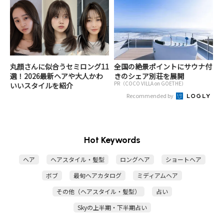
丸顔さんに似合うセミロング11
全国の絶景ポイントにサウナ付
選！2026最新ヘアや大人かわ
きのシェア別荘を展開
PR（COCO VILLA on GOETHE）
いいスタイルを紹介
Recommended by
Hot Keywords
ヘア
ヘアスタイル・髪型
ロングヘア
ショートヘア
ボブ
最旬ヘアカタログ
ミディアムヘア
その他（ヘアスタイル・髪型）
占い
Skyの上半期・下半期占い