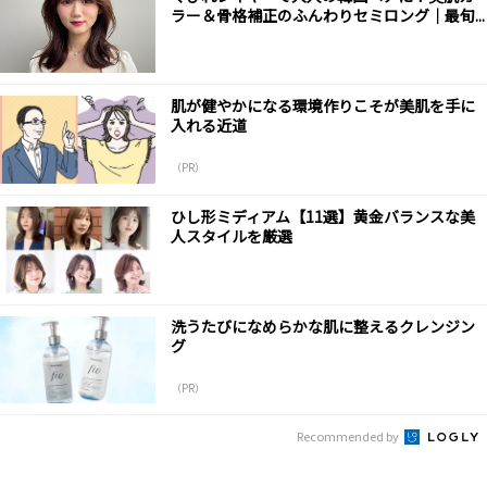
ラー＆骨格補正のふんわりセミロング｜最旬...
肌が健やかになる環境作りこそが美肌を手に
入れる近道
（PR）
ひし形ミディアム【11選】黄金バランスな美
人スタイルを厳選
洗うたびになめらかな肌に整えるクレンジン
グ
（PR）
Recommended by