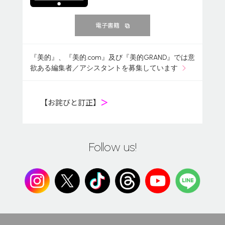
電子書籍
『美的』、『美的.com』及び『美的GRAND』では意
欲ある編集者／アシスタントを募集しています
【お詫びと訂正】
＞
Follow us!