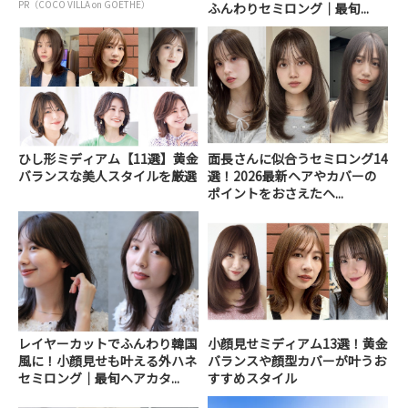
PR（COCO VILLA on GOETHE）
ふんわりセミロング｜最旬...
ひし形ミディアム【11選】黄金
面長さんに似合うセミロング14
バランスな美人スタイルを厳選
選！2026最新ヘアやカバーの
ポイントをおさえたヘ...
レイヤーカットでふんわり韓国
小顔見せミディアム13選！黄金
風に！小顔見せも叶える外ハネ
バランスや顔型カバーが叶うお
セミロング｜最旬ヘアカタ...
すすめスタイル