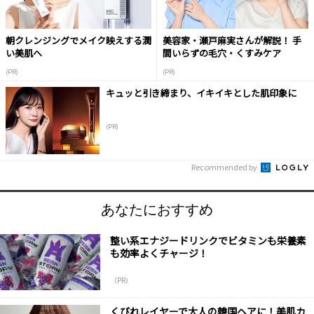
朝クレンジングでメイク映えする潤
美容家・瀬戸麻実さんが解説！ 手
い美肌へ
間いらずの毛穴・くすみケア
(PR)
(PR)
キュッと引き締まり、イキイキとした肌印象に
(PR)
Recommended by
あなたにおすすめ
整い系エナジードリンクでビタミンも栄養素
も効率よくチャージ！
（PR）
くびれレイヤーで大人の韓国ヘアに！美肌カ