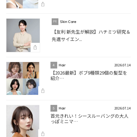
Skin Care
【友利 新先生が解説】ハチミツ研究＆
先進サイエン...
2026.07.14
4
Hair
【2026最新】ボブ9種類29個の髪型を
紹介…
2026.07.14
5
Hair
首元きれい！シースルーバングの大人
っぽミニマ…