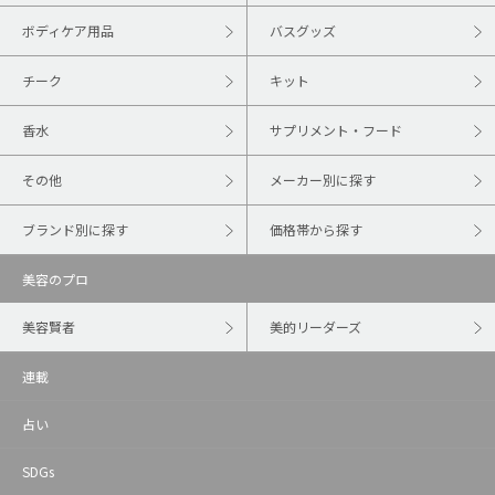
ボディケア用品
バスグッズ
チーク
キット
香水
サプリメント・フード
その他
メーカー別に探す
ブランド別に探す
価格帯から探す
美容のプロ
美容賢者
美的リーダーズ
連載
占い
SDGs