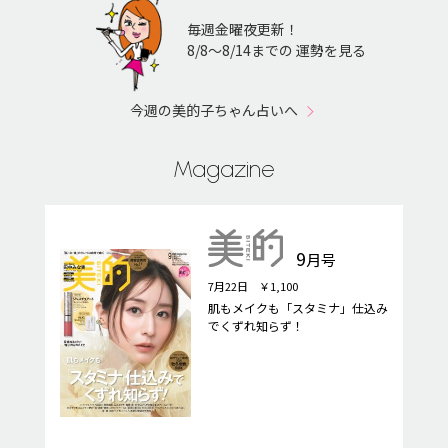
毎週金曜夜更新！
8/8〜8/14までの 運勢を見る
今週の美的子ちゃん占いへ
Magazine
9
月号
7月22日 ￥1,100
肌もメイクも「スタミナ」仕込み
でくずれ知らず！