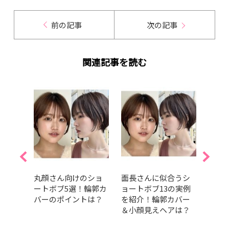
前の記事
次の記事
関連記事を読む
ヘル
丸顔さん向けのショ
面長さんに似合うシ
大人
けマ
ートボブ5選！輪郭カ
ョートボブ13の実例
厳選
｜最
バーのポイントは？
を紹介！輪郭カバー
れな
＆小顔見えヘアは？
紹介