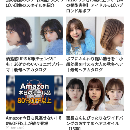
ぽい印象のスタイルを紹介
の髪型実例】アイドルっぽいブ
ロンド系ボブ
洒落感UPの印象チェンジに
ボブにふんわり軽い動きを！小
も！360°かわいいミニボブパー
顔効果を叶える大人の秋冬ヘア
マ｜最旬ヘアカタログ
｜最旬ヘアカタログ
Amazon今日も見逃せない！8
面長さんにぴったりなワイドバ
0%OFF以上が続々登場
ングのおすすめヘアスタイル
PR（Amazon）
【15選】