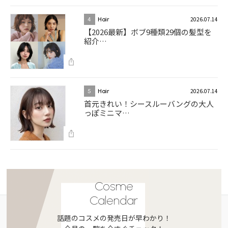
2026.07.14
4
Hair
【2026最新】ボブ9種類29個の髪型を
紹介…
2026.07.14
5
Hair
首元きれい！シースルーバングの大人
っぽミニマ…
Cosme
Calendar
話題のコスメの発売日が早わかり！