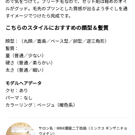
ので気をつけて。ブリーチ毛なので、セット剤は軽めのオイ
ルがグッド。毛先のプツンとした質感が出るよう手ぐしを通
すイメージでつけたら完成です。
こちらのスタイルにおすすめの顔型＆髪質
顔型：（丸顔／面長／ベース型／卵型／逆三角形）
髪質：
量（普通／少ない）
硬さ（普通／柔らかい）
太さ（普通／細い）
モデルヘアデータ
クセ：あり
パーマ：なし
カラーリング：ベージュ（暖色系）
サロン名：MINX銀座二丁目店（ミンクス ギンザニチョ
ウメテン）