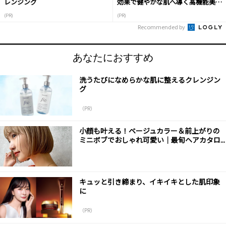
レンジング
効果で健やかな肌へ導く高機能美容
液
(PR)
(PR)
Recommended by
あなたにおすすめ
洗うたびになめらかな肌に整えるクレンジン
グ
（PR）
小顔も叶える！ベージュカラー＆前上がりの
ミニボブでおしゃれ可愛い｜最旬ヘアカタロ...
キュッと引き締まり、イキイキとした肌印象
に
（PR）