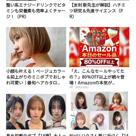
整い系エナジードリンクでビタ
【友利 新先生が解説】ハチミ
ミンも栄養素も効率よくチャー
ツ研究＆先進サイエンス（P
ジ！（PR）
R）
小顔も叶える！ベージュカラー
「え、こんなセールやってた
＆前上がりのミニボブでおしゃ
の？」80％OFF以上が続々登
れ可愛い｜最旬ヘアカタロ...
場！Amazonの本気が...
PR（Amazon）
長め前髪のボブ【14選】大人っ
NiziU リクさん風に近づく【14