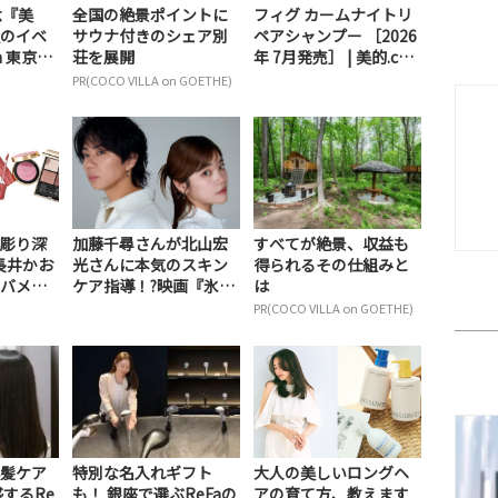
念『美
全国の絶景ポイントに
フィグ カームナイトリ
のイベ
サウナ付きのシェア別
ペアシャンプー ［2026
n 東京ミ
荘を展開
年 7月発売］ | 美的.co
.
m
PR(COCO VILLA on GOETHE)
彫り深
加藤千尋さんが北山宏
すべてが絶景、収益も
長井かお
光さんに本気のスキン
得られるその仕組みと
バメイ
ケア指導！?映画『氷
は
血』インタビュー【♯...
PR(COCO VILLA on GOETHE)
髪ケア
特別な名入れギフト
大人の美しいロングヘ
するRe
も！ 銀座で選ぶReFaの
アの育て方、教えます