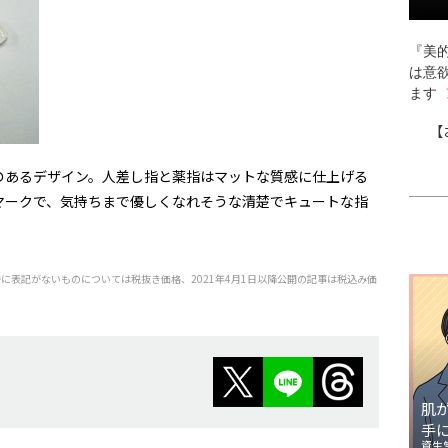
『美的
は意
ます
【
のあるデザイン。人差し指と薬指はマットな質感に仕上げる
マークで、気持ちまで優しくなれそうな清楚でキュートな指
特に表記がないものについては税抜き価格、2021年4月1日以降公開の記事は税込み価
肌
手
資生