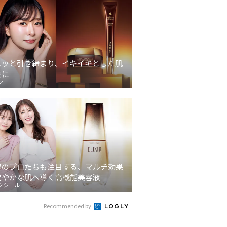
ディクシ
THREE ネイルラッカー
【2025最新】シャネルの
黄
5選！
の人気色は？2025秋冬限
マニキュア ヴェルニの秋
ア
春新色
定色・ベスコス受賞カラ
冬新色に注目！おすすめ
エ
ーを紹介
カラーは？
げ
ュッと引き締まり、イキイキとした肌
象に
ン
容のプロたちも注目する、マルチ効果
健やかな肌へ導く高機能美容液
クシール
Recommended by