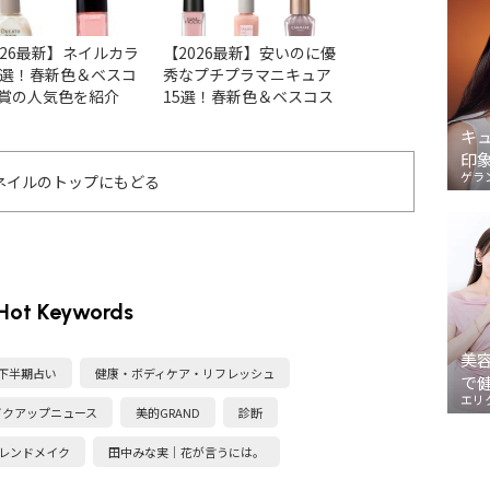
026最新】ネイルカラ
【2026最新】安いのに優
【2026最新】ア
7選！春新色＆ベスコ
秀なプチプラマニキュア
ョンの人気ネイル
賞の人気色を紹介
15選！春新色＆ベスコス
ベスコス受賞色＆
人気色をチェック
まとめ
キ
印
ゲラ
ネイルのトップにもどる
Hot Keywords
美
・下半期占い
健康・ボディケア・リフレッシュ
で
エリ
イクアップニュース
美的GRAND
診断
レンドメイク
田中みな実｜花が言うには。