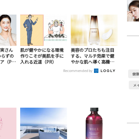
実さん
肌が健やかになる環境
美容のプロたちも注目
いらずの
作りこそが美肌を手に
する、マルチ効果で健
ア（P
入れる近道（PR）
やかな肌へ導く高機能
美容液（PR）
Recommended by
健
メ