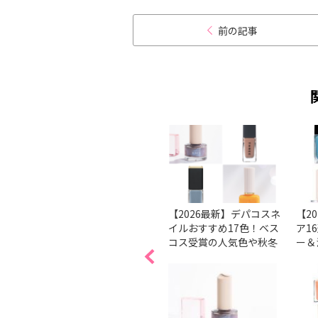
前の記事
ルケア
【基本】きれいなネイル
【2026最新】デパコスネ
【2
ューは
の塗り方、コツは？ 順番
イルおすすめ17色！ベス
ア1
。
で解説
コス受賞の人気色や秋冬
ー＆
ブが潜
新色を厳選
ンを
る↑ビ
ト