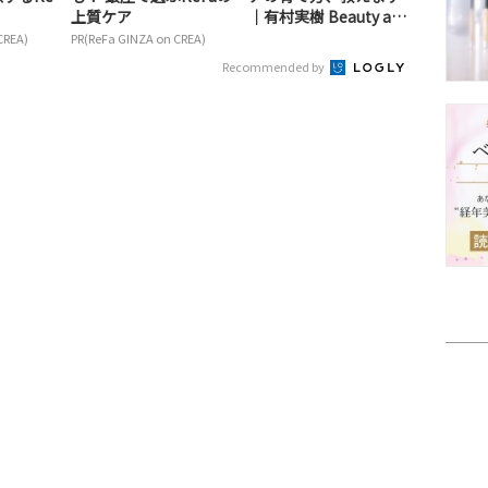
上質ケア
│有村実樹 Beauty as I
am...
CREA)
PR(ReFa GINZA on CREA)
Recommended by