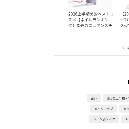
方法を
【ベスコス受賞】マニキ
2026上半期美的ベストコ
【2
も分か
ュアの人気のブランド＆
スメ【ネイルランキン
ー2
イルケ
人気色をチェック！
グ】指先のニュアンスチ
ス受
ェンジから透明感まで1
本でかなう♡
占い
Skyの上半期
メイクアップ
メ
シーン別メイク
ト