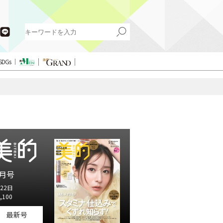
SDGs
月号
22日
,100
最新号