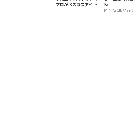
プロがベスコスアイテ
Fa
ムで美肌へナビゲー...
PR(ReFa GINZA on 