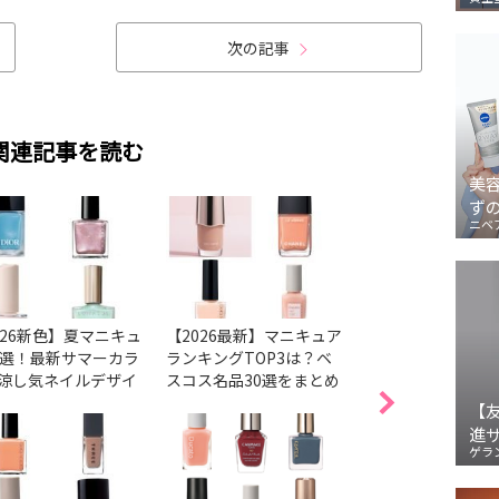
次の記事
関連記事を読む
美
ず
ニベ
026新色】夏マニキュ
【2026最新】マニキュア
【2026最新】ネ
6選！最新サマーカラ
ランキングTOP3は？ベ
気色38選！ベスコ
涼し気ネイルデザイ
スコス名品30選をまとめ
色＆春の新色・限
チェック
ました
とめ
【
進
ゲラ