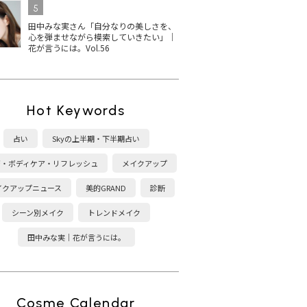
5
田中みな実さん「自分なりの美しさを、
心を弾ませながら模索していきたい」｜
花が言うには。Vol.56
Hot Keywords
占い
Skyの上半期・下半期占い
康・ボディケア・リフレッシュ
メイクアップ
イクアップニュース
美的GRAND
診断
シーン別メイク
トレンドメイク
田中みな実｜花が言うには。
Cosme Calendar