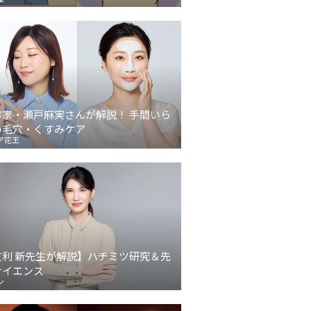
容家・瀬戸麻実さんが解説！ 手間いら
の毛穴・くすみケア
ア花王
イルの人
コスメデコルテのネイル
【2025最新】井田ラボラ
単
ス受賞
が最新ベスコス1位！上
トリーズ キャンメイクの
ネイ
定色ま
品ツヤベージュに注目
ネイル！秋冬新色＆ベス
色
コス受賞は？
を
友利 新先生が解説】ハチミツ研究＆先
サイエンス
ン