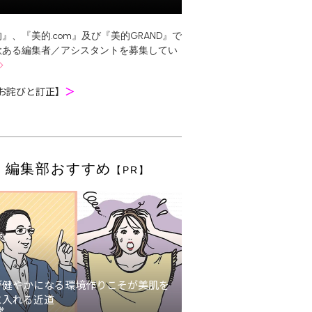
』、『美的.com』及び『美的GRAND』で
欲ある編集者／アシスタントを募集してい
お詫びと訂正】
＞
編集部おすすめ
【PR】
が健やかになる環境作りこそが美肌を
に入れる近道
堂