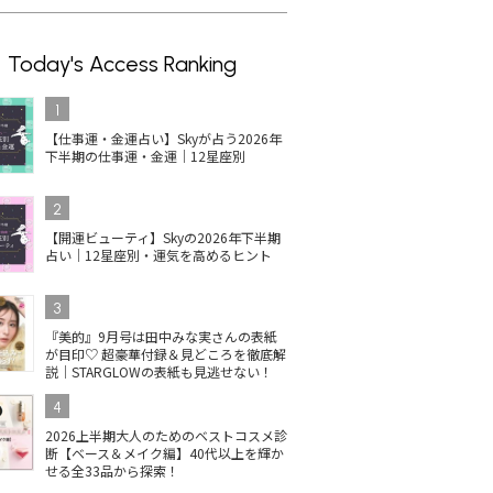
Today's Access Ranking
1
【仕事運・金運占い】Skyが占う2026年
下半期の仕事運・金運｜12星座別
2
【開運ビューティ】Skyの2026年下半期
占い｜12星座別・運気を高めるヒント
3
『美的』9月号は田中みな実さんの表紙
が目印♡ 超豪華付録＆見どころを徹底解
説｜STARGLOWの表紙も見逃せない！
4
2026上半期大人のためのベストコスメ診
断【ベース＆メイク編】40代以上を輝か
せる全33品から探索！