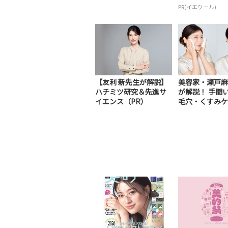
PR(イエウール)
【友利 新先生が解説】
美容家・瀬戸麻
ハチミツ研究＆先進サ
が解説！ 手間
イエンス（PR）
毛穴・くすみケ
R）