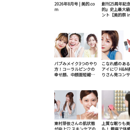
2026年8月号 | 美的.co
創刊25周年記
m
的』史上最大級
ント【美的祭 i
ッドタウン日比..
バブみメイク3つのやり
こなれ感のある
方！コーラルピンクの
アイに♡ H&M
幸せ顔、中顔面短縮フ
りさん発コンサ
レッシュ顔、キュー...
ク｜2026上半...
東村芽依さんの肌状態
上質な眠りも美
が向上♡ スキンケアの
も！ 銀座で体感