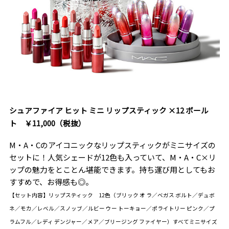
シュアファイア ヒット ミニ リップスティック ×12 ボール
ト ￥11,000（税抜）
M・A・Cのアイコニックなリップスティックがミニサイズの
セットに！人気シェードが12色も入っていて、M・A・C×リ
ップの魅力をとことん堪能できます。持ち運び用としてもお
すすめで、お得感も◎。
【セット内容】リップスティック 12色（ブリック オ ラ／ベガス ボルト／デュボ
ネ／モカ／レベル／スノッブ／ルビー ウー トーキョー／ポライトリー ピンク／プ
ラムフル／レディ デンジャー／メア／ブリージング ファイヤー）すべてミニサイズ