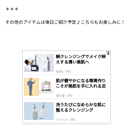
＊＊＊
その他のアイテムは後日ご紹介予定♪こちらもお楽しみに！
朝クレンジングでメイク映
A
えする潤い美肌へ
ds
by
NARS（PR）
lo
gl
肌が健やかになる環境作り
y
こそが美肌を手に入れる近
道
資生堂（PR）
洗うたびになめらかな肌に
整えるクレンジング
リベルタ（PR）