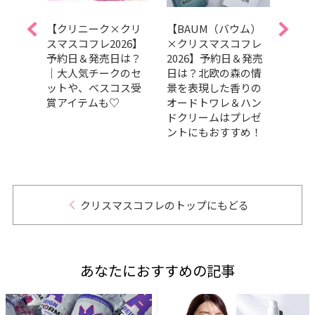
イク
【クリニーク×クリ
【BAUM（バウム）
【エ
スト
スマスコフレ2026】
×クリスマスコフレ
スマス
フリ
予約日＆発売日は？
2026】予約日＆発売
発売
なク
｜大人気チークのセ
日は？北欧の森の情
｜華
3選
ットや、ベスコス受
景を表現した香りの
演出
賞アイテムも♡
オードトワレ＆ハン
イク
ドクリームはプレゼ
トに
ントにもおすすめ！
ージ
ー仕
ギフ
クリスマスコフレのトップにもどる
あなたにおすすめの記事