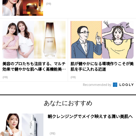
(PR)
美容のプロたちも注目する、マルチ
肌が健やかになる環境作りこそが美
効果で健やかな肌へ導く高機能美容
肌を手に入れる近道
液
(PR)
(PR)
Recommended by
あなたにおすすめ
朝クレンジングでメイク映えする潤い美肌へ
（PR）