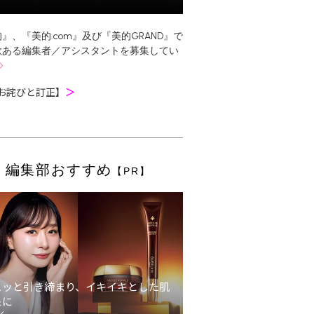
』、『美的.com』及び『美的GRAND』で
欲ある編集者／アシスタントを募集してい
お詫びと訂正】
＞
編集部おすすめ
【PR】
ュッと引き締まり、イキイキとした肌
象に
ン