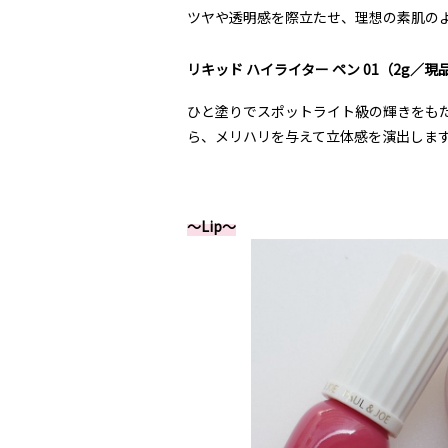
ツヤや透明感を際立たせ、理想の素肌の
リキッド ハイライター ペン 01（2g／現
ひと塗りでスポットライト級の輝きをも
ら、メリハリを与えて立体感を演出しま
～Lip～