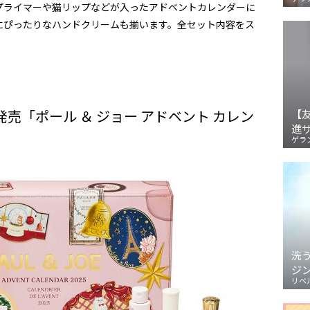
プライマーや猫リップなどが入ったアドベントカレンダーに
にぴったりなハンドクリームも揃います。全セット内容をス
定発売「ポール ＆ ジョー アドベント カレン
【
進
ゲラ
洗
ジ
リベ