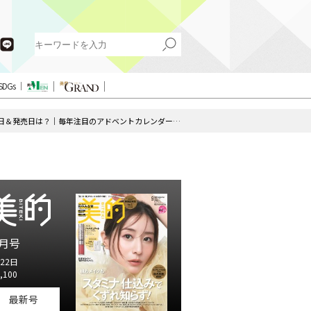
SDGs
【ポール ＆ ジョー ボーテ×クリスマスコフレ2025】予約日＆発売日は？｜毎年注目のアドベントカレンダーやポーチ付きセットも
月号
22日
,100
最新号