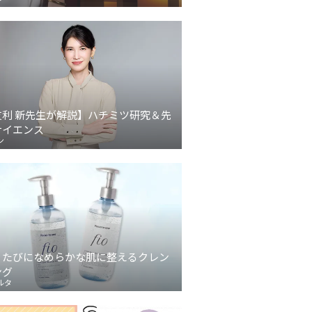
友利 新先生が解説】ハチミツ研究＆先
サイエンス
ン
うたびになめらかな肌に整えるクレン
ング
ルタ