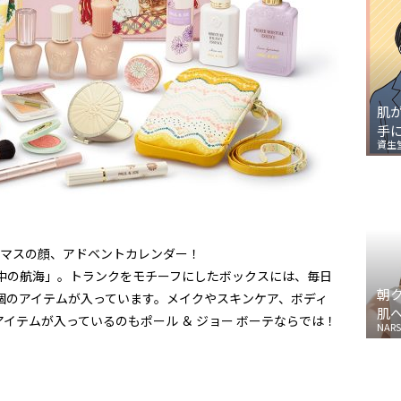
肌
手
資生
リスマスの顔、アドベントカレンダー！
ge 真夜中の航海」。トランクをモチーフにしたボックスには、毎日
朝
個のアイテムが入っています。メイクやスキンケア、ボディ
肌
イテムが入っているのもポール ＆ ジョー ボーテならでは！
NARS