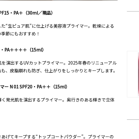
F15・PA＋（30ml／現品）
た“生ピュア肌”に仕上げる美容液プライマー。乾燥による
の季節にもおすすめ！
＋・PA＋＋＋＋（15ml）
を演出するUVカットプライマー。2025年春のリニューアル
れも、皮脂崩れも防ぎ、仕上がりをしっかりとキープします。
N 01 SPF20・PA＋＋（15ml）
輝く発光肌を演出するプライマー。奥行きのある輝きで立体
あげてキープする“トップコートパウダー”。プライマーの