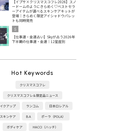
【イプサ×クリスマスコフレ2026】スノ
ードームのようにきらめく♡ベストセラ
ーアイテムが選べるスキンケアキットが
登場｜きらめく限定アイシャドウパレッ
トも同時発売
5
【仕事運・金運占い】Skyが占う2026年
下半期の仕事運・金運｜12星座別
Hot Keywords
クリスマスコフレ
クリスマスコフレ＆限定品ニュース
イクアップ
ランコム
日本ロレアル
スキンケア
B.A
ポーラ（POLA）
ボディケア
HACCI（ハッチ）