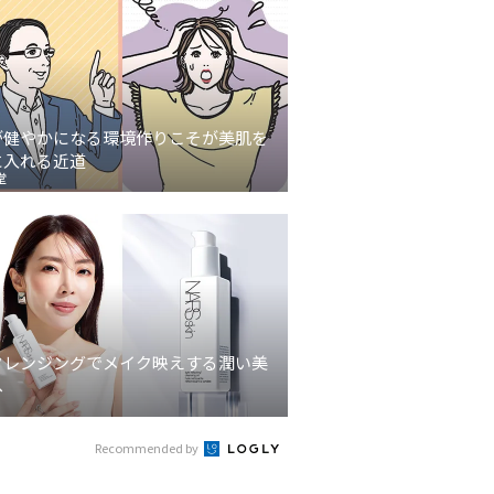
が健やかになる環境作りこそが美肌を
に入れる近道
堂
クレンジングでメイク映えする潤い美
へ
Recommended by