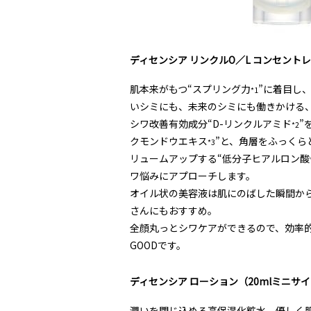
ディセンシア リンクルO／L コンセントレ
肌本来がもつ“スプリング力
”に着目し
*1
いシミにも、未来のシミにも働きかける
シワ改善有効成分“D-リンクルアミド
”
*2
クモンドウエキス
”と、角層をふっくら
*3
リュームアップする“低分子ヒアルロン酸
ワ悩みにアプローチします。
オイル状の美容液は肌にのばした瞬間か
さんにもおすすめ。
全顔丸っとシワケアができるので、効率
GOODです。
ディセンシア ローション（20mlミニサ
潤いを閉じ込める高保湿化粧水。優しく肌