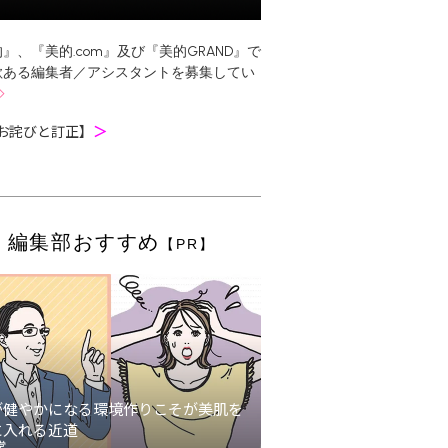
』、『美的.com』及び『美的GRAND』で
欲ある編集者／アシスタントを募集してい
お詫びと訂正】
＞
編集部おすすめ
【PR】
が健やかになる環境作りこそが美肌を
に入れる近道
堂