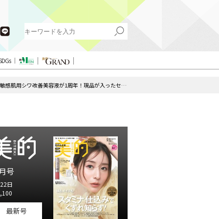
SDGs
【ディセンシア×クリスマスコフレ2024】ベスコス受賞の敏感肌用シワ改善美容液が1周年！現品が入ったセットはお得感もたっぷり
月号
22日
,100
最新号