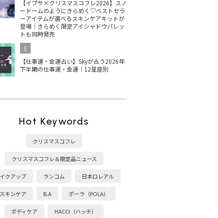
【イプサ×クリスマスコフレ2026】スノ
ードームのようにきらめく♡ベストセラ
ーアイテムが選べるスキンケアキットが
登場｜きらめく限定アイシャドウパレッ
トも同時発売
5
【仕事運・金運占い】Skyが占う2026年
下半期の仕事運・金運｜12星座別
Hot Keywords
クリスマスコフレ
クリスマスコフレ＆限定品ニュース
イクアップ
ランコム
日本ロレアル
スキンケア
B.A
ポーラ（POLA）
ボディケア
HACCI（ハッチ）