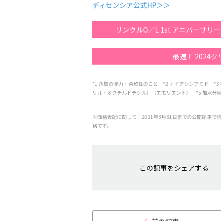
ディセンシア公式HP＞＞
リンクルO／L 1st アニバーサリ
最速！ 2024
*1 角層の弾力・柔軟性のこと *2 ナイアシンアミド *
リル・オクチルドデシル）（エモリエント） *5 加水分
※価格表記に関して：2021年3月31日までの公開記事で
格です。
この記事をシェアする