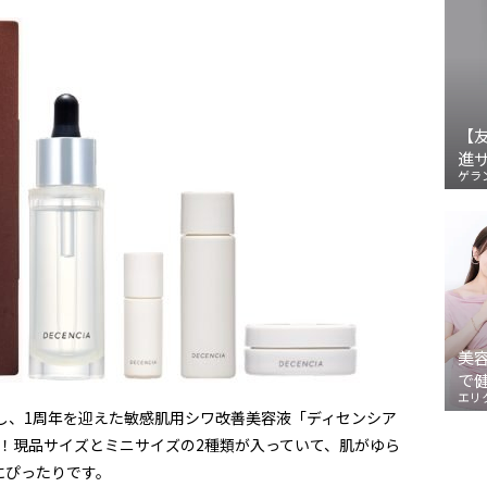
【
進
ゲラ
美
で
エリ
プし、1周年を迎えた敏感肌用シワ改善美容液「ディセンシア
役！現品サイズとミニサイズの2種類が入っていて、肌がゆら
にぴったりです。