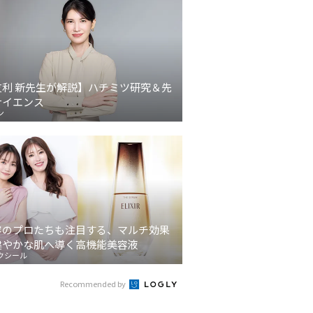
友利 新先生が解説】ハチミツ研究＆先
サイエンス
ン
容のプロたちも注目する、マルチ効果
健やかな肌へ導く高機能美容液
クシール
Recommended by