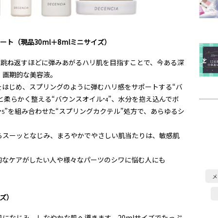
ート（現品30ml＋8mlミニサイズ）
、跳ね返すほどに弾みあがるハリ肌を目指すことで、今ある深
、画期的な美容液。
をはじめ、スプリングのように弾むハリ感をサポートする“バ
と柔らかく整える“バウンスオイル
”、水分を抱え込んでボ
*4
”を組み合わせた“スプリングカクテル”処方で、あらゆるシ
*5
らスーッとなじみ、まろやかでやさしい肌当たりは、敏感肌
的なケアがしたい人や様々なパーツのシワに悩む人にも
メ
イズ）
になじみ、しなやかな肌へ導きます。20mlサイズでたっぷ