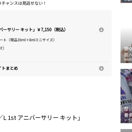
のチャンスは見逃せない！
ニバーサリー キット」￥7,150（税込）
ート（現品30ml＋8mlミニサイズ）
ズ）
朝
肌
NARS
イトまとめ
整
養
L 1st アニバーサリー キット」
レイ