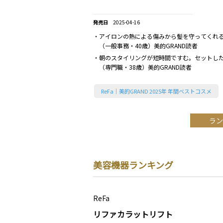
2025-04-16
・アイロンの熱による傷みから髪を守ってくれ
（一般事務・40歳）美的GRAND読者
・朝のスタイリングが短時間ですむ。セットし
（専門職・38歳）美的GRAND読者
ReFa｜美的GRAND 2025年 年間ベストコスメ
ラン
美容機器ランキング
ReFa
リファカラットリフト