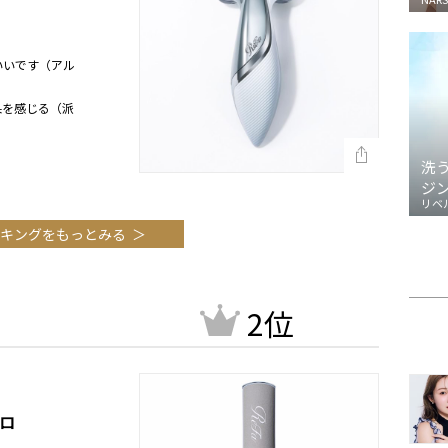
いいです（アル
果を感じる（派
洗
ジ
リベ
キングをもっとみる
2位
ロ