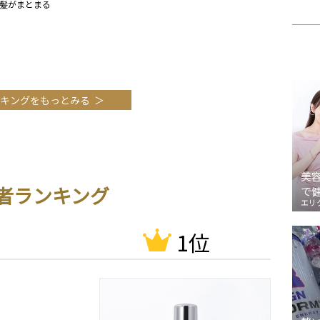
髪がまとまる
キングをもっとみる
美
者ランキング
で
エリ
1位