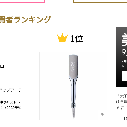
賢者ランキング
1位
9
7月
ロ
￥1
イクアップアーテ
『美的
は意
帯びたストレー
（2025美的
ます
【