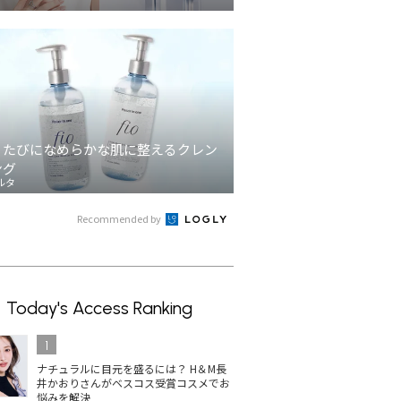
うたびになめらかな肌に整えるクレン
ング
ルタ
Recommended by
Today's Access Ranking
1
ナチュラルに目元を盛るには？ H＆M長
井かおりさんがベスコス受賞コスメでお
悩みを解決