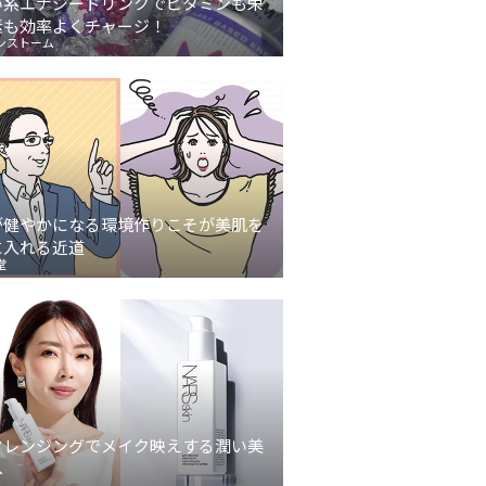
い系エナジードリンクでビタミンも栄
素も効率よくチャージ！
ンストーム
が健やかになる環境作りこそが美肌を
に入れる近道
堂
クレンジングでメイク映えする潤い美
へ