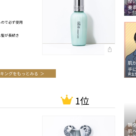
整
養
レイ
るので必ず使用
た髪が長続き
肌
手
キングをもっとみる
資生
1位
朝
肌
NARS