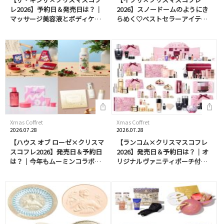
レ2026】予約日＆発売日は？｜
2026】スノードームのようにき
マッサージ美容液とボディケア
らめく♡ベストセラーアイテム
アイテムのセットも
が選べるスキンケアキットが登
場｜きらめく限定アイシャドウ
パレットも同時発売
Xmas Coffret
Xmas Coffret
2026.07.28
2026.07.28
【ハウス オブ ローゼ×クリスマ
【ランコム×クリスマスコフレ
スコフレ2026】発売日＆予約日
2026】発売日＆予約日は？｜オ
は？｜今年もムーミンコラボが
リジナルヴァニティポーチ付き
実現！ボディケア、パーツケア
「ビューティー ボックス」や
アイテムはギフトにも
「アドベント カレンダー」、マ
ルチパレットなど充実のライン
アップ！