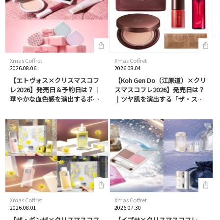
Xmas Coffret
Xmas Coffret
2026.08.06
2026.08.04
【エトヴォス×クリスマスコフ
【Koh Gen Do（江原道）×クリ
レ2026】発売日＆予約日は？｜
スマスコフレ2026】発売日は？
華やかな血色感を演出するポイ
｜ツヤ肌を演出する「ザ・スキ
ントメイクとベースがセット
ンウエイク」ファンデーション
に！大人気マッサージブラシも
を含む特別なアニバーサリーボ
ホリデー仕様で同時発売♡ギフ
ックスが登場！
トにもおすすめ
Xmas Coffret
Xmas Coffret
2026.08.01
2026.07.30
【ザ・ギンザ×クリスマスコフ
【イプサ×クリスマスコフレ