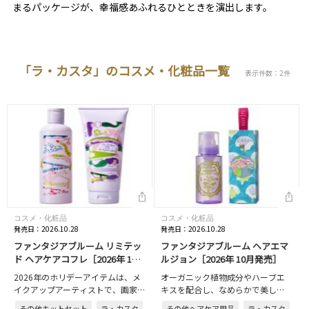
まるパッケージが、幸福感あふれるひとときを演出します。
「ラ・カスタ」のコスメ・化粧品一覧
表示件数：2件
コスメ・化粧品
コスメ・化粧品
発売日：2026.10.28
発売日：2026.10.28
ファンタジアブルーム リミテッ
ファンタジアブルーム ヘアエマ
ド ヘアケアコフレ［2026年 10
ルジョン［2026年 10月発売］
月発売］
2026年のホリデーアイテムは、メ
オーガニック植物成分やハーブエ
イクアップアーティストで、画家
キスを配合し、なめらかで美しい
でもある早坂香須子さんとコラボ
輝きのある髪へと導くヘアエマル
その他キットセット
ラ・カスタ
その他ヘアケア用品
ラ・カスタ