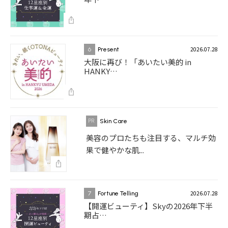
2026.07.28
6
Present
大阪に再び！「あいたい美的 in
HANKY…
Skin Care
美容のプロたちも注目する、マルチ効
果で健やかな肌...
2026.07.28
7
Fortune Telling
【開運ビューティ】Skyの2026年下半
期占…