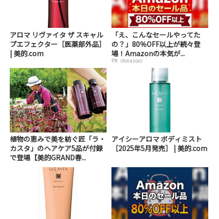
アロマ リヴァイタ ザ スキャル
「え、こんなセールやってた
プエフェクター［医薬部外品］
の？」80％OFF以上が続々登
| 美的.com
場！Amazonの本気が...
PR（Amazon）
植物の恵みで美を紡ぐ匠「ラ・
アイシーアロマ ボディミスト
カスタ」のヘアケア5品が付録
［2025年5月発売］ | 美的.com
で登場【美的GRAND春...