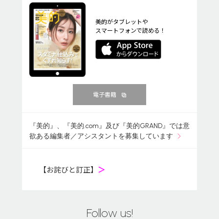
美的がタブレットや
スマートフォンで読める！
電子書籍
『美的』、『美的.com』及び『美的GRAND』では意
欲ある編集者／アシスタントを募集しています
【お詫びと訂正】
＞
Follow us!