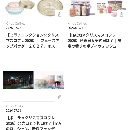
Xmas Coffret
Xmas Coffret
2026.07.24
2026.07.23
【ミラノコレクション×クリス
【HACCI×クリスマスコフレ
マスコフレ2026】「フェースア
2026】発売日＆予約日は？｜限
ップパウダー２０２７」はスワ
定の香りのボディウォッシュや
ロフスキー®･クリスタルがきら
ボディクリームが登場。マフラ
めく特別デザイン！ドレスアッ
ー付きのセットも
プクリームも同時発売
Xmas Coffret
2026.07.16
【ポーラ×クリスマスコフレ
2026】発売日＆予約日は？｜B.A
のローション、新作ファンデも