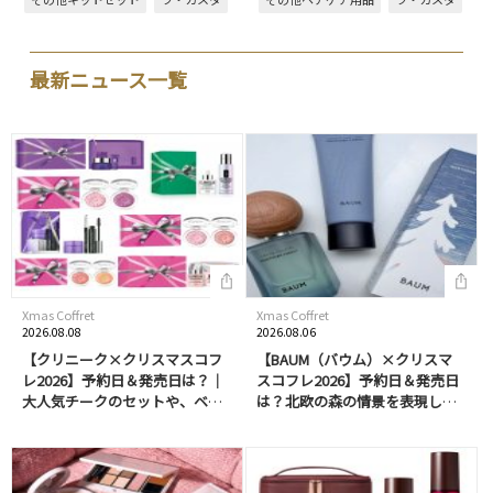
レーション。「ともに美しく咲き
ジョン。パッケージは、メイクア
進む、未来の物語」をテーマに早
ップアーティストで、画家でもあ
坂さ…
る早坂香…
最新ニュース一覧
Xmas Coffret
Xmas Coffret
2026.08.08
2026.08.06
【クリニーク×クリスマスコフ
【BAUM（バウム）×クリスマ
レ2026】予約日＆発売日は？｜
スコフレ2026】予約日＆発売日
大人気チークのセットや、ベス
は？北欧の森の情景を表現した
コス受賞アイテムも♡
香りのオードトワレ＆ハンドク
リームはプレゼントにもおすす
め！