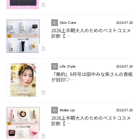
2026.07.28
8
Skin Care
2026上半期大人のためのベストコスメ
診断【…
2026.07.28
9
Life Style
『美的』9月号は田中みな実さんの表紙
が目印♡…
2026.07.28
10
Make Up
2026上半期大人のためのベストコスメ
診断【…