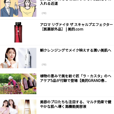
入れる近道
（PR）
アロマ リヴァイタ ザ スキャルプエフェクター
［医薬部外品］ | 美的.com
朝クレンジングでメイク映えする潤い美肌へ
（PR）
植物の恵みで美を紡ぐ匠「ラ・カスタ」のヘ
アケア5品が付録で登場【美的GRAND春...
美容のプロたちも注目する、マルチ効果で健
やかな肌へ導く高機能美容液