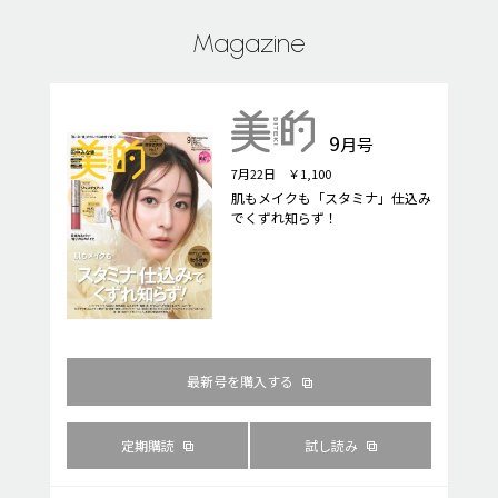
Magazine
9
月号
7月22日 ￥1,100
肌もメイクも「スタミナ」仕込み
でくずれ知らず！
最新号を購入する
定期購読
試し読み