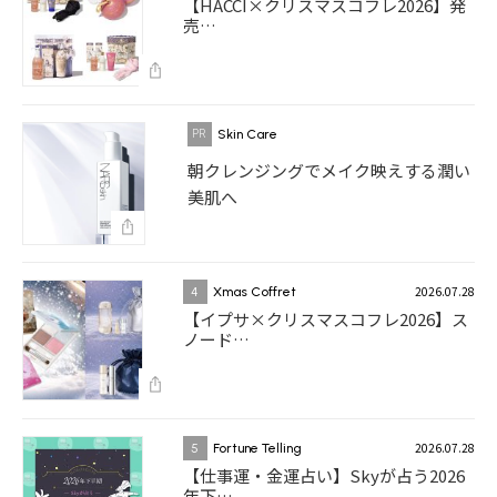
【HACCI×クリスマスコフレ2026】発
売…
Skin Care
朝クレンジングでメイク映えする潤い
美肌へ
2026.07.28
4
Xmas Coffret
【イプサ×クリスマスコフレ2026】ス
ノード…
2026.07.28
5
Fortune Telling
【仕事運・金運占い】Skyが占う2026
年下…