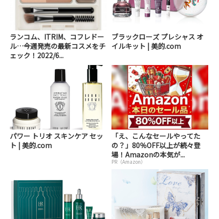
ランコム、ITRIM、コフレドー
ブラックローズ プレシャス オ
ル…今週発売の最新コスメをチ
イルキット | 美的.com
ェック！2022/6...
パワー トリオ スキンケア セッ
「え、こんなセールやってた
ト | 美的.com
の？」80％OFF以上が続々登
場！Amazonの本気が...
PR（Amazon）