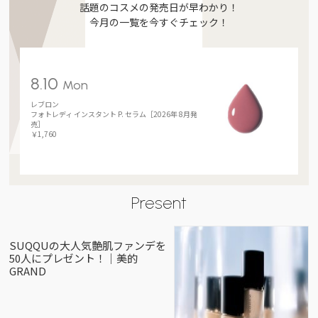
話題のコスメの発売日が早わかり！
今月の一覧を今すぐチェック！
8.10
Mon
レブロン
フォトレディ インスタント P. セラム［2026年 8月発
売］
￥1,760
Present
SUQQUの大人気艶肌ファンデを
50人にプレゼント！｜美的
GRAND