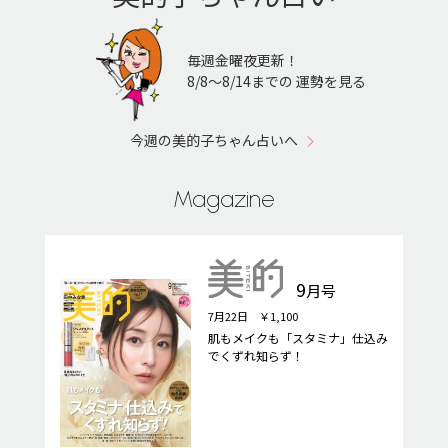
毎週金曜夜更新！
8/8〜8/14までの 運勢を見る
今週の美的子ちゃん占いへ
Magazine
9
月号
7月22日 ￥1,100
肌もメイクも「スタミナ」仕込み
でくずれ知らず！