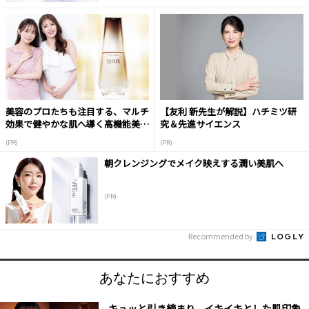
美容のプロたちも注目する、マルチ
【友利 新先生が解説】ハチミツ研
効果で健やかな肌へ導く高機能美容
究＆先進サイエンス
液
(PR)
(PR)
朝クレンジングでメイク映えする潤い美肌へ
(PR)
Recommended by
あなたにおすすめ
キュッと引き締まり、イキイキとした肌印象