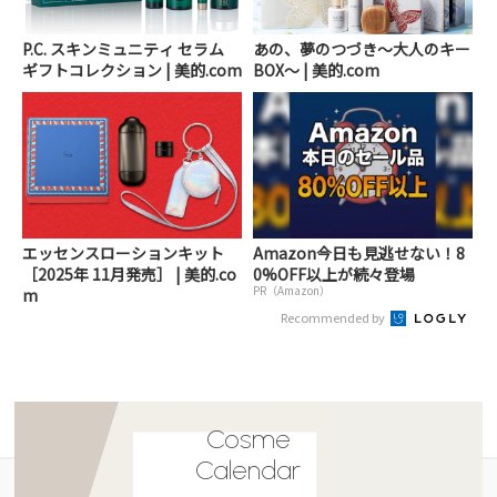
P.C. スキンミュニティ セラム
あの、夢のつづき～大人のキー
ギフトコレクション | 美的.com
BOX～ | 美的.com
エッセンスローションキット
Amazon今日も見逃せない！8
［2025年 11月発売］ | 美的.co
0%OFF以上が続々登場
PR（Amazon）
m
Recommended by
Cosme
Calendar