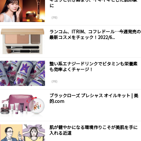
に
（PR）
ランコム、ITRIM、コフレドール…今週発売の
最新コスメをチェック！2022/6...
整い系エナジードリンクでビタミンも栄養素
も効率よくチャージ！
（PR）
ブラックローズ プレシャス オイルキット | 美
的.com
肌が健やかになる環境作りこそが美肌を手に
入れる近道