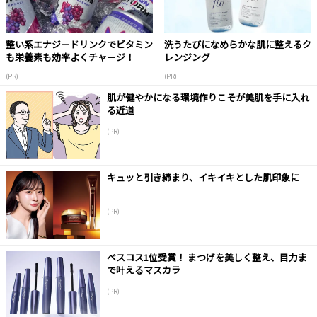
整い系エナジードリンクでビタミン
洗うたびになめらかな肌に整えるク
も栄養素も効率よくチャージ！
レンジング
(PR)
(PR)
肌が健やかになる環境作りこそが美肌を手に入れ
る近道
(PR)
キュッと引き締まり、イキイキとした肌印象に
(PR)
ベスコス1位受賞！ まつげを美しく整え、目力ま
で叶えるマスカラ
(PR)