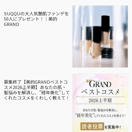
SUQQUの大人気艶肌ファンデを
50人にプレゼント！｜美的
GRAND
募集終了【美的GRANDベストコ
スメ2026上半期】あなたの肌・
髪悩みを解消し、”経年美化”して
くれたコスメをくわしく教えて！