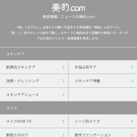
美容情報／ニュースの美的.com
「美しくなりたい」女性たちの願いを追求する美容雑誌『美的』公式サイト。
「肌・心・体のキレイは自分で磨く」をテーマに美的本誌で活躍中の美容レポーターが
プロの視点でコスメ・美容情報を発信します。
スキンケア
肌質別スキンケア
お悩み別ケア
洗顔・クレンジング
スキンケア特集
スキンケアニュース
メイク
メイクHOW TO
シーン別メイク
新色カタログ
新作ファンデーション