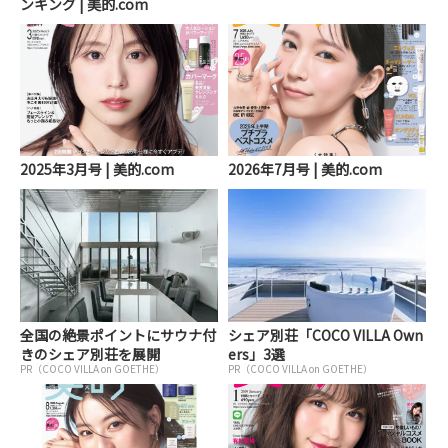
ンキング | 美的.com
2025年3月号 | 美的.com
2026年7月号 | 美的.com
全国の絶景ポイントにサウナ付
シェア別荘「COCO VILLA Own
きのシェア別荘を展開
ers」3選
PR（COCO VILLA on GOETHE）
PR（COCO VILLA on GOETHE）