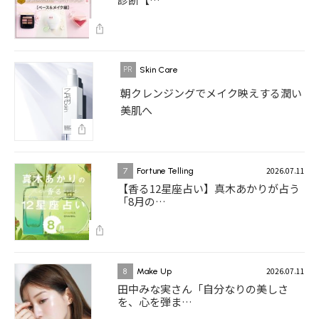
Skin Care
朝クレンジングでメイク映えする潤い
美肌へ
2026.07.11
7
Fortune Telling
【香る12星座占い】真木あかりが占う
「8月の…
2026.07.11
8
Make Up
田中みな実さん「自分なりの美しさ
を、心を弾ま…