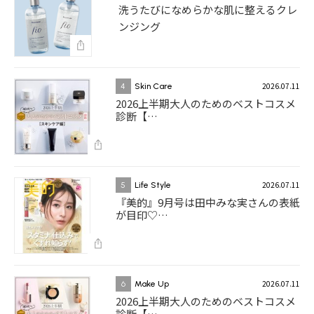
洗うたびになめらかな肌に整えるクレ
ンジング
2026.07.11
4
Skin Care
2026上半期大人のためのベストコスメ
診断【…
2026.07.11
5
Life Style
『美的』9月号は田中みな実さんの表紙
が目印♡…
2026.07.11
6
Make Up
2026上半期大人のためのベストコスメ
診断【…