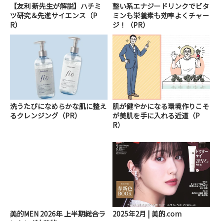
【友利 新先生が解説】ハチミ
整い系エナジードリンクでビタ
ツ研究＆先進サイエンス（P
ミンも栄養素も効率よくチャー
R）
ジ！（PR）
洗うたびになめらかな肌に整え
肌が健やかになる環境作りこそ
るクレンジング（PR）
が美肌を手に入れる近道（P
R）
美的MEN 2026年 上半期総合ラ
2025年2月 | 美的.com