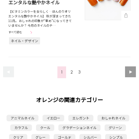
エンタルな艶やかネイル
【ビタミンカラーを女らしく…ほんのりオリ
エンタルな艶やかネイル】 秋が深まってきた
11月。 おしゃれの印象が“重め”になってきて
いませんか？ 今月のネイルのテ…
すべて読む
ネイル・デザイン
1
2
3
オレンジの関連カテゴリー
アニマルネイル
イエロー
エレガント
おしゃれネイル
カラフル
クール
グラデーションネイル
グリーン
クリア
グレー
ゴールド
シルバー
シンプル