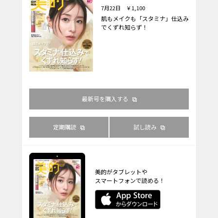
7月22日 ￥1,100
肌もメイクも「スタミナ」仕込み
でくずれ知らず！
最新号を購入する
定期購読
試し読み
美的がタブレットや
スマートフォンで読める！