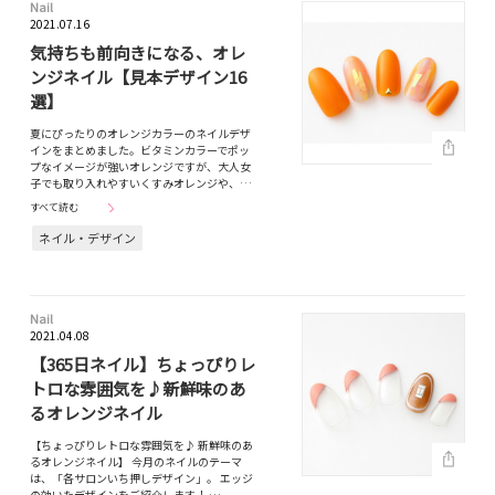
Nail
2021.07.16
気持ちも前向きになる、オレ
ンジネイル【見本デザイン16
選】
夏にぴったりのオレンジカラーのネイルデザ
インをまとめました。ビタミンカラーでポッ
プなイメージが強いオレンジですが、大人女
子でも取り入れやすいくすみオレンジや、…
すべて読む
ネイル・デザイン
Nail
2021.04.08
【365日ネイル】ちょっぴりレ
トロな雰囲気を♪新鮮味のあ
るオレンジネイル
【ちょっぴりレトロな雰囲気を♪ 新鮮味のあ
るオレンジネイル】 今月のネイルのテーマ
は、「各サロンいち押しデザイン」。 エッジ
の効いたデザインをご紹介します！ …