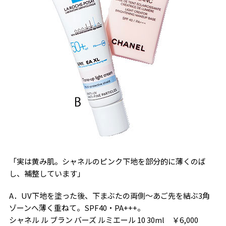
「実は黄み肌。シャネルのピンク下地を部分的に薄くのば
し、補整しています」
A．UV下地を塗った後、下まぶたの両側〜あご先を結ぶ3角
ゾーンへ薄く重ねて。SPF40・PA+++。
シャネル ル ブラン バーズ ルミエール 10 30ml ￥6,000