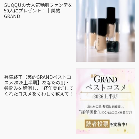
SUQQUの大人気艶肌ファンデを
50人にプレゼント！｜美的
GRAND
募集終了【美的GRANDベストコ
スメ2026上半期】あなたの肌・
髪悩みを解消し、”経年美化”して
くれたコスメをくわしく教えて！