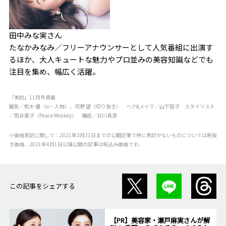
田中みな実さん
たなかみなみ／フリーアナウンサーとして人気番組に出演す
るほか、大人キュートな魅力やプロ並みの美容知識などでも
注目を集め、幅広く活躍。
『美的』11月号掲載
撮影／熊木 優（io・人物）、河野 望（切り抜き） ヘア&メイク／山下智子 スタイリスト
／筒井葉子（Peace Monkey） 構成／北川真澄
※価格表記に関して：2021年3月31日までの公開記事で特に表記がないものについては税抜
き価格、2021年4月1日以降公開の記事は税込み価格です。
この記事をシェアする
【PR】美容家・瀬戸麻実さんが解