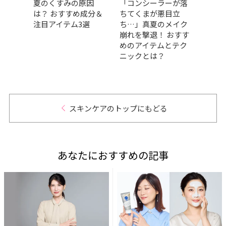
メ」
夏のくすみの原因
「コンシーラーが落
SAB
理を！
は？ おすすめ成分＆
ちてくまが悪目立
に田
タッ
注目アイテム3選
ち…」真夏のメイク
任！ 
メに
崩れを撃退！ おすす
壇！
めのアイテムとテク
愛と
ニックとは？
日”を
スキンケアのトップにもどる
あなたにおすすめの記事