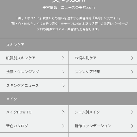
美容情報／ニュースの美的.com
「美しくなりたい」女性たちの願いを追求する美容雑誌『美的』公式サイト。
「肌・心・体のキレイは自分で磨く」をテーマに美的本誌で活躍中の美容レポーターが
プロの視点でコスメ・美容情報を発信します。
スキンケア
肌質別スキンケア
お悩み別ケア
洗顔・クレンジング
スキンケア特集
スキンケアニュース
メイク
メイクHOW TO
シーン別メイク
新色カタログ
新作ファンデーション