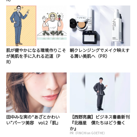
肌が健やかになる環境作りこそ
朝クレンジングでメイク映えす
が美肌を手に入れる近道（P
る潤い美肌へ（PR）
R）
田中みな実の“あざとかわい
【西野亮廣】ビジネス書最新刊
い”パーツ美容 vol.2「肌」
『北極星 僕たちはどう働く
か』
PR（FINCHI on GOETHE）