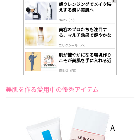
朝クレンジングでメイク映
A
えする潤い美肌へ
ds
by
NARS（PR）
lo
gl
美容のプロたちも注目す
y
る、マルチ効果で健やかな
肌へ導く高機能美容液
エリクシール（PR）
肌が健やかになる環境作り
こそが美肌を手に入れる近
道
資生堂（PR）
美肌を作る愛用中の優秀アイテム