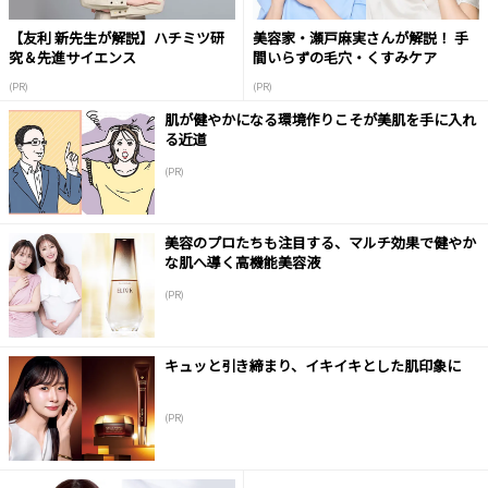
【友利 新先生が解説】ハチミツ研
美容家・瀬戸麻実さんが解説！ 手
究＆先進サイエンス
間いらずの毛穴・くすみケア
(PR)
(PR)
肌が健やかになる環境作りこそが美肌を手に入れ
る近道
(PR)
美容のプロたちも注目する、マルチ効果で健やか
な肌へ導く高機能美容液
(PR)
キュッと引き締まり、イキイキとした肌印象に
(PR)