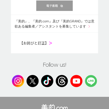
電子書籍
『美的』、『美的.com』及び『美的GRAND』では意
欲ある編集者／アシスタントを募集しています
【お詫びと訂正】
＞
Follow us!