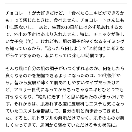
チョコレートが大好きだけど、「食べたらニキビができるか
も」って感じたときは、食べません。チョコレートさんにも
申し訳ないし...。あと、生理の10日前には必ず肌あれするの
で、外出の予定はあまり入れません。特に、チェックが厳し
い女子会（笑）。けれども、肌の調子が良くなるタイミング
も知っているから、“治ったら何しよう？”と前向きに考えな
がらケアするのも、私にとっては 楽しい時間です。
そんな風に自分の肌の調子がいつくずれるのか、何をしたら
良くなるのかを把握できるようになったのは、20代後半か
ら。昔から皮膚が薄くて肌あれしやすいタイプだったけれ
ど、アラサー世代になってからちっちゃなニキビひとつでも
許せなくなり、“絶対に治す！”と思い始めたのがきっかけで
す。それからは、肌あれする度に皮膚科もエステも気になっ
ていたコスメも全部試して、自分の肌と向き合ってきまし
た。すると、肌トラブルの解消だけでなく、肌そのものが美
しくなってきて、周囲から褒めていただける今の状態に。