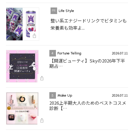
Life Style
整い系エナジードリンクでビタミンも
栄養素も効率よ...
2026.07.11
4
Fortune Telling
【開運ビューティ】Skyの2026年下半
期占…
2026.07.11
5
Make Up
2026上半期大人のためのベストコスメ
診断【…