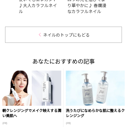
春を
♪大人カラフルネイ
り華やかに♪ 春爛漫
を奏
ネイ
ル
なカラフルネイル
レイ
イル
ネイルのトップにもどる
あなたにおすすめの記事
朝クレンジングでメイク映えする潤
洗うたびになめらかな肌に整えるク
い美肌へ
レンジング
(PR)
(PR)