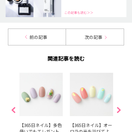
この記事も読む＞＞
前の記事
次の記事
関連記事を読む
】大胆
【365日ネイル】多色
【365日ネイル】オー
【36
細な
使いでもエレガント
ロラの光を浴びてよ
ずつ