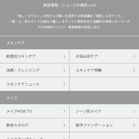
美容情報／ニュースの美的.com
「美しくなりたい」女性たちの願いを追求する美容雑誌『美的』公式サイト。
「肌・心・体のキレイは自分で磨く」をテーマに美的本誌で活躍中の美容レポーターが
プロの視点でコスメ・美容情報を発信します。
スキンケア
肌質別スキンケア
お悩み別ケア
洗顔・クレンジング
スキンケア特集
スキンケアニュース
メイク
メイクHOW TO
シーン別メイク
新色カタログ
新作ファンデーション
メイクアップニュース