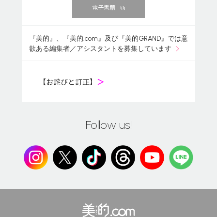
電子書籍
『美的』、『美的.com』及び『美的GRAND』では意
欲ある編集者／アシスタントを募集しています
【お詫びと訂正】
＞
Follow us!