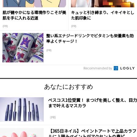
肌が健やかになる環境作りこそが美
キュッと引き締まり、イキイキとし
肌を手に入れる近道
た肌印象に
(PR)
(PR)
整い系エナジードリンクでビタミンも栄養素も効
率よくチャージ！
(PR)
Recommended by
あなたにおすすめ
ベスコス1位受賞！ まつげを美しく整え、目力
まで叶えるマスカラ
（PR）
【365日ネイル】ペイントアートで上品カラフ
ルに♪囲みペイントがアクセントの春ピ...