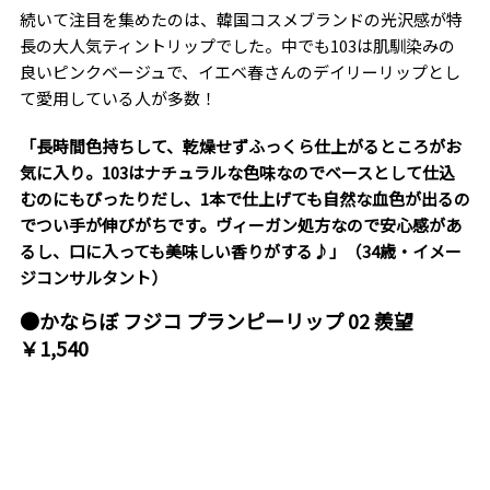
続いて注目を集めたのは、韓国コスメブランドの光沢感が特
長の大人気ティントリップでした。中でも103は肌馴染みの
良いピンクベージュで、イエベ春さんのデイリーリップとし
て愛用している人が多数！
「長時間色持ちして、乾燥せずふっくら仕上がるところがお
気に入り。103はナチュラルな色味なのでベースとして仕込
むのにもぴったりだし、1本で仕上げても自然な血色が出るの
でつい手が伸びがちです。ヴィーガン処方なので安心感があ
るし、口に入っても美味しい香りがする♪」（34歳・イメー
ジコンサルタント）
●かならぼ フジコ プランピーリップ 02 羨望
￥1,540