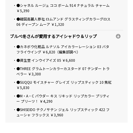
・●シャネル ルージュ ココ ボーム 914 ナチュラル チャーム
￥5,390
・●韓国高麗人蔘社 ロムアンド グラスティングカラーグロス
06 ディープン ムーア ￥1,320
ブルべ冬さんが愛用するアイシャドウ＆リップ
・●カネボウ化粧品 ルナソル アイカラーレーション 03 バタ
フライウイング ￥6,820（編集部調べ）
・●資生堂 インウイアイズ 05 ￥6,600
・●THREE グラムトーンカラーカスタード 07 テンダー トラ
ベラー ￥3,300
・●SUQQU モイスチャー グレイズ リップスティック 10 焦紅
￥5,830
・●M・A・C パウダー キス リキッド リップカラー プリティ
ー プリーツ！ ￥4,290
・●SHISEIDO テクノサテン ジェル リップスティック 422 フ
ューシャ フラックス ￥3,960