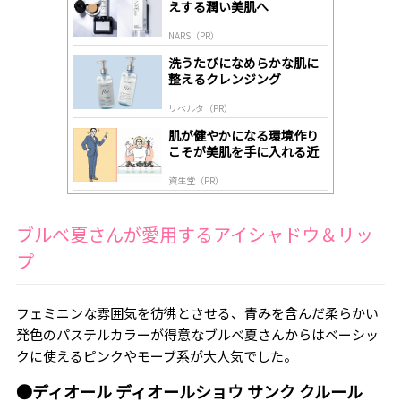
えする潤い美肌へ
ds
by
NARS（PR）
lo
gl
洗うたびになめらかな肌に
y
整えるクレンジング
リベルタ（PR）
肌が健やかになる環境作り
こそが美肌を手に入れる近
道
資生堂（PR）
ブルべ夏さんが愛用するアイシャドウ＆リッ
プ
フェミニンな雰囲気を彷彿とさせる、青みを含んだ柔らかい
発色のパステルカラーが得意なブルべ夏さんからはベーシッ
クに使えるピンクやモーブ系が大人気でした。
●ディオール ディオールショウ サンク クルール