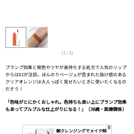
(
1
/
2
)
プランプ効果と発色やツヤが長持ちする処方で人気のリップ
からは02が注目。ほんのりベージュが含まれた抜け感のある
クリアオレンジは大人っぽく見せたいときに使いたくなるの
だそう！
「色味がとにかくおしゃれ。色持ちも良い上にプランプ効果
もあってプルプルな仕上がりになる！」（38歳・医療関係）
朝クレンジングでメイク映
A