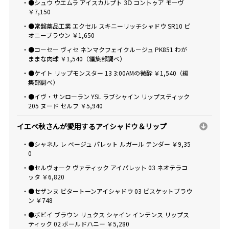
・●シュウ ウエムラ アイスカルプト 3Ⅾ コントゥア モーヴ
￥7,150
・●常盤薬品工業 エクセル スキニーリッチシャドウ SR10 ピ
オニーブラウン ￥1,650
・●コーセー ヴィセ ネンマクフェイクルージュ PK851 わが
ままな肉球 ￥1,540（編集部調べ）
・●ケイト リップモンスター 13 3:00AMの微酔 ￥1,540（編
集部調べ）
・●イヴ・サンローラン YSL ラブシャイン リップスティック
205 ヌード セルフ ￥5,940
イエベ秋さんが愛用するアイシャドウ＆リップ
・●シャネル レ ベージュ パレット ルガール テンダー ￥9,35
0
・●セルヴォーク ヴァティック アイパレット 03 ネオテラコ
ッタ ￥6,820
・●セザンヌ ビタートーンアイシャドウ 03 ビスケットブラウ
ン ￥748
・●ボビイ ブラウン リュクス シャイン インテンス リップス
ティック 02 ボールドハニー ￥5,280