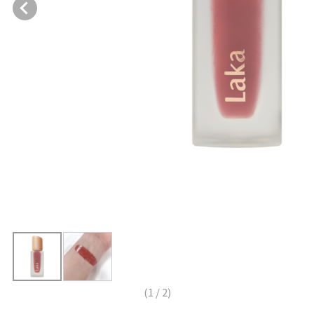
(
1
/
2
)