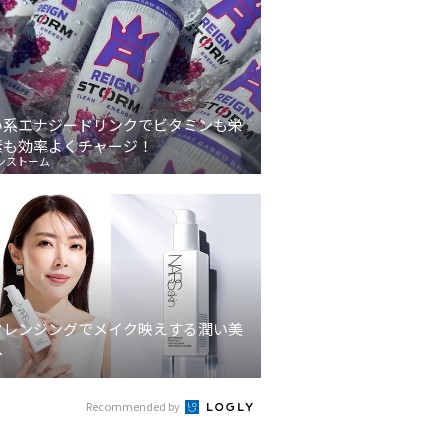
い系エナジードリンクでビタミンも栄
素も効率よくチャージ！
ンストーム
クレンジングでメイク映えする潤い美
へ
Recommended by