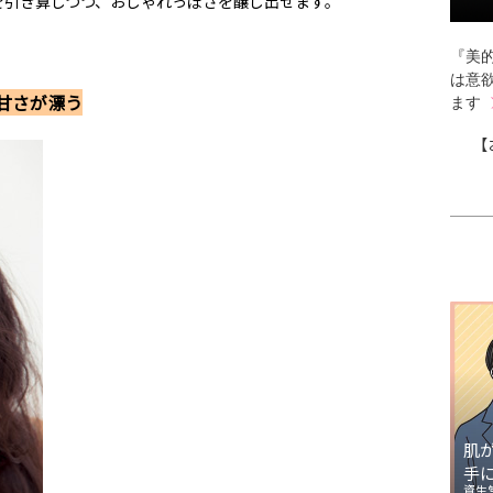
を引き算しつつ、おしゃれっぽさを醸し出せます。
『美的
は意
甘さが漂う
ます
【
肌
手
資生