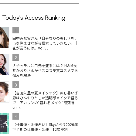
Today's Access Ranking
1
田中みな実さん「自分なりの美しさを、
心を弾ませながら模索していきたい」｜
花が言うには。Vol.56
2
ナチュラルに目元を盛るには？ H＆M長
井かおりさんがベスコス受賞コスメでお
悩みを解決
3
【吉田朱里の夏メイクテク】蒸し暑い季
節はひんやりとした透明感メイクで盛る
♡｜アカリンの“盛れるメイク”研究所
vol.4
4
【仕事運・金運占い】Skyが占う2026年
下半期の仕事運・金運｜12星座別