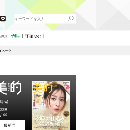
SDGs
イメーク
月号
22日
,100
最新号