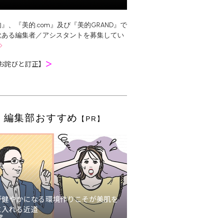
』、『美的.com』及び『美的GRAND』で
欲ある編集者／アシスタントを募集してい
お詫びと訂正】
＞
編集部おすすめ
【PR】
が健やかになる環境作りこそが美肌を
に入れる近道
堂