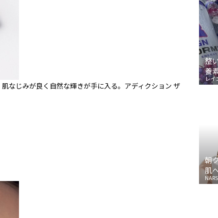
整
養
レイ
肌なじみが良く自然な輝きが手に入る。アディクション ザ
朝
肌
NARS