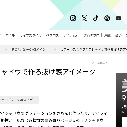
ア
ネイル
ライフスタイル
ベスコス
アイテム別
美容のプロ
連載
占い
その他（シーン別メイク）
カラーレスなキラキラシャドウで作る抜け感ア
2015.10.03
シャドウで作る抜け感アイメーク
9
その他（シーン別メイク）
7月
￥1
アイシャドウでグラデーションをきちんと作ったり、アイライ
可能性が。肌なじみ抜群の黄み寄りベージュのラメシャドウ