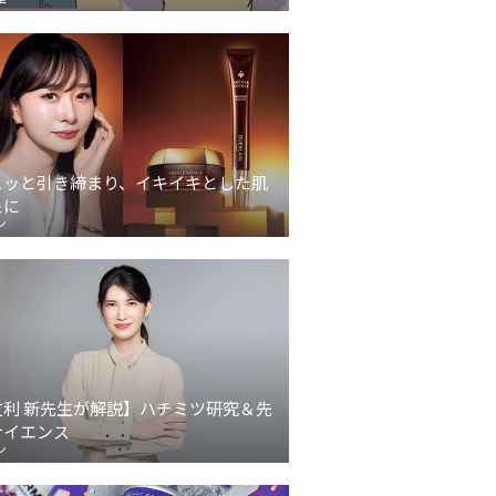
ュッと引き締まり、イキイキとした肌
象に
ン
友利 新先生が解説】ハチミツ研究＆先
サイエンス
ン