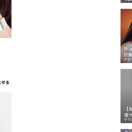
キ
印
ゲラ
たせる
【
進
ゲラ