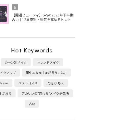
5
【開運ビューティ】Skyの2026年下半期
占い｜12星座別・運気を高めるヒント
Hot Keywords
シーン別メイク
トレンドメイク
イクアップ
田中みな実｜花が言うには。
News
ベストコスメ
のぼり もえ
井 かおり
アカリンの“盛れる”メイク研究所
占い