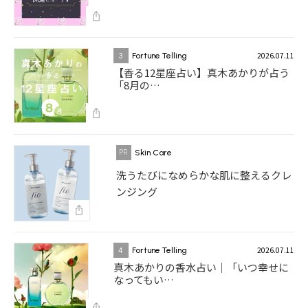
2026.07.11
3
Fortune Telling
【香る12星座占い】真木あかりが占う
「8月の…
Skin Care
洗うたびになめらかな肌に整えるクレ
ンジング
2026.07.11
4
Fortune Telling
真木あかりの香水占い｜「いつ幸せに
なってもい…