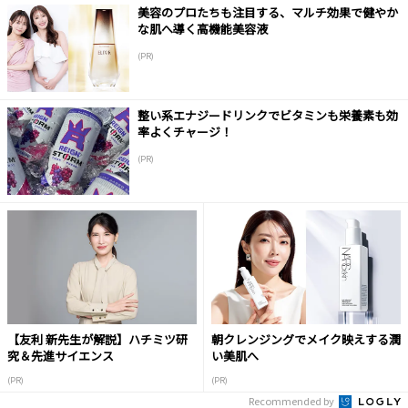
美容のプロたちも注目する、マルチ効果で健やか
な肌へ導く高機能美容液
(PR)
整い系エナジードリンクでビタミンも栄養素も効
率よくチャージ！
(PR)
【友利 新先生が解説】ハチミツ研
朝クレンジングでメイク映えする潤
究＆先進サイエンス
い美肌へ
(PR)
(PR)
Recommended by