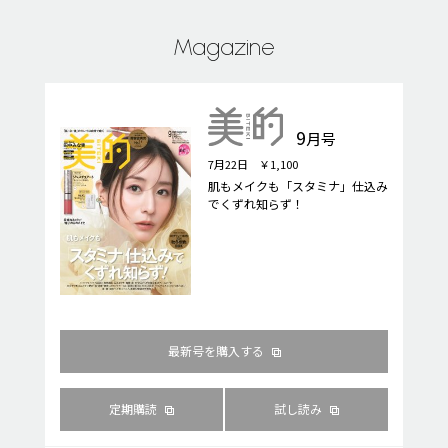
Magazine
9
月号
7月22日 ￥1,100
肌もメイクも「スタミナ」仕込み
でくずれ知らず！
最新号を購入する
定期購読
試し読み