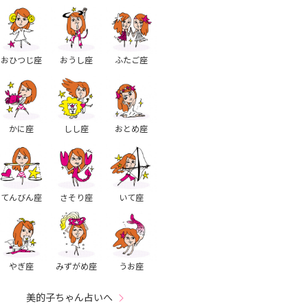
おひつじ座
おうし座
ふたご座
かに座
しし座
おとめ座
てんびん座
さそり座
いて座
やぎ座
みずがめ座
うお座
美的子ちゃん占いへ