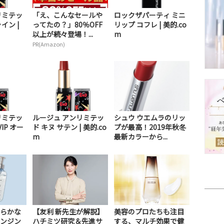
リミテッ
「え、こんなセールや
ロックザパーティ ミニ
イン |
ってたの？」80％OFF
リップ コフレ | 美的.co
以上が続々登場！...
m
PR(Amazon)
リミテッ
ルージュ アンリミテッ
シュウ ウエムラのリッ
IP オー
ド キヌ サテン | 美的.co
プが最高！2019年秋冬
m
最新カラーから...
らかな
【友利 新先生が解説】
美容のプロたちも注目
ンジン
ハチミツ研究＆先進サ
する、マルチ効果で健