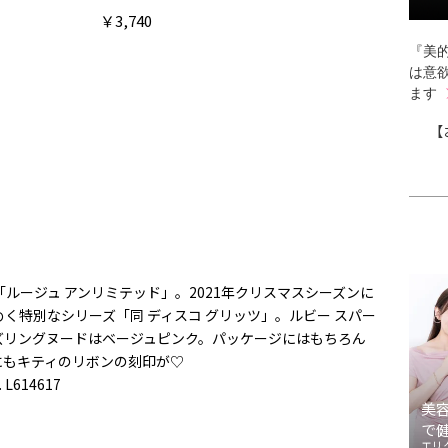
￥3,740
『美的
は意
ます
【
ルージュ アンリミテッド」。2021年クリスマスシーズンに
く特別なシリーズ「同 ディスコ グリッツ」。ルビー スパー
ズリングヌードはベージュピンク。パッケージにはもちろん
にもキティのリボンの刻印が♡
. L614617
美
で
エリ