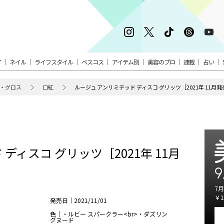
ア
ネイル
ライフスタイル
ベスコス
アイテム別
美容のプロ
連載
占い
・グロス
口紅
ルージュ アンリミテッド ディスコ グリッツ［2021年 11月発
ディスコ グリッツ［2021年 11月
9
7月
￥1
発売日｜2021/11/01
色｜・ルビー スパークラー<br>・ダズリン
グヌード