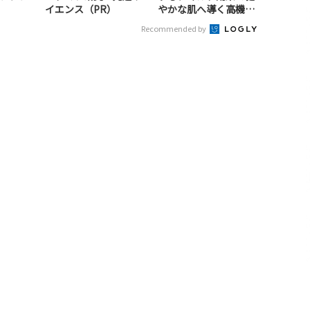
イエンス（PR）
やかな肌へ導く高機能
美容液（PR）
Recommended by