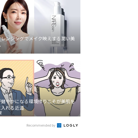
クレンジングでメイク映えする潤い美
へ
が健やかになる環境作りこそが美肌を
に入れる近道
堂
Recommended by