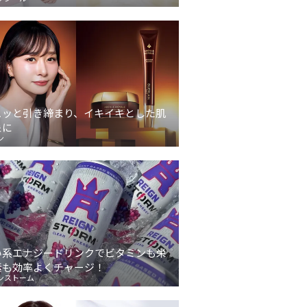
ュッと引き締まり、イキイキとした肌
象に
ン
い系エナジードリンクでビタミンも栄
素も効率よくチャージ！
ンストーム