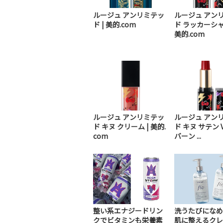
ルージュ アンリミテッ
ルージュ アン
ド | 美的.com
ド ラッカーシャ
美的.com
ルージュ アンリミテッ
ルージュ アン
ド キヌ クリーム | 美的.
ド キヌ サテン V
com
バーン ...
整い系エナジードリン
洗うたびになめ
クでビタミンも栄養素
肌に整えるクレ