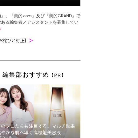
』、『美的.com』及び『美的GRAND』で
欲ある編集者／アシスタントを募集してい
お詫びと訂正】
＞
編集部おすすめ
【PR】
容のプロたちも注目する、マルチ効果
健やかな肌へ導く高機能美容液
クシール