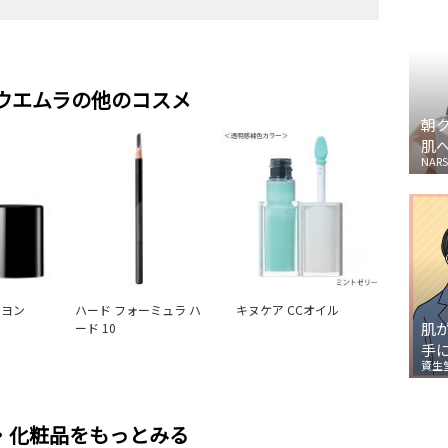
 ウエムラの他のコスメ
朝
肌
NARS
レヨン
ハード フォーミュラ ハ
キヌケア CCオイル
肌
ード 10
手
資生
・化粧品をもっとみる