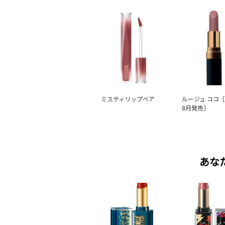
ミスティリップベア
ルージュ ココ［
8月発売］
あな