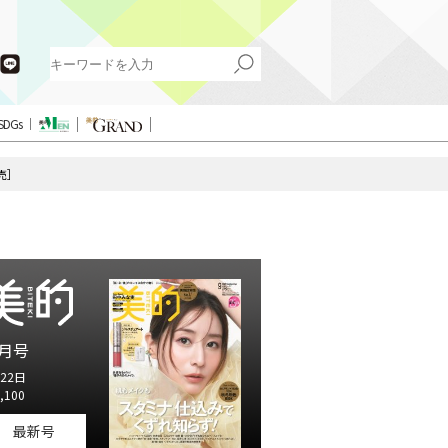
SDGs
売］
月号
22日
,100
最新号