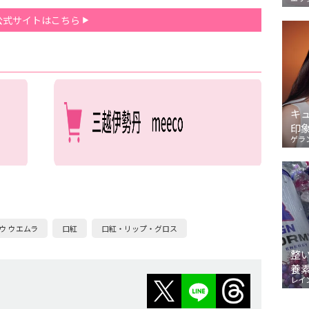
公式サイトはこちら
キ
印
ゲラ
ウ ウエムラ
口紅
口紅・リップ・グロス
整
養
レイ