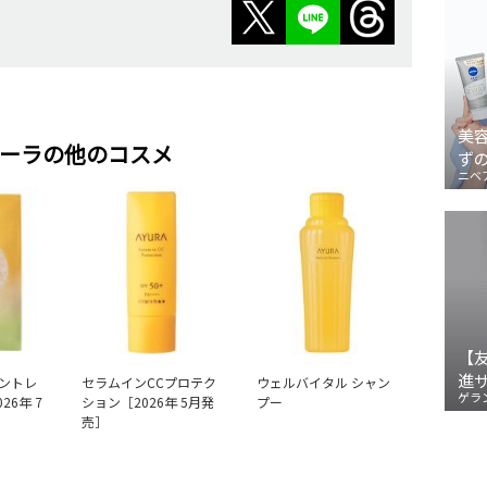
美
ーラの他のコスメ
ず
ニベ
【
進
ントレ
セラムインCCプロテク
ウェルバイタル シャン
ゲラ
26年 7
ション［2026年 5月発
プー
売］