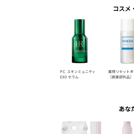
コスメ
P.C. スキンミュニティ
薬用リセットオ
EXO セラム
［医薬部外品］
あな