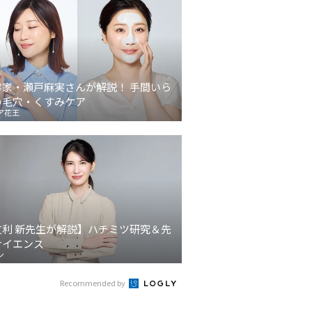
容家・瀬戸麻実さんが解説！ 手間いら
の毛穴・くすみケア
ア花王
友利 新先生が解説】ハチミツ研究＆先
サイエンス
ン
Recommended by