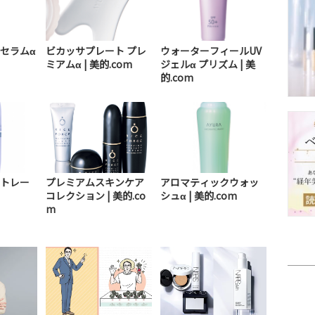
セラムα
ビカッサプレート プレ
ウォーターフィールUV
ミアムα | 美的.com
ジェルα プリズム | 美
的.com
トレー
プレミアムスキンケア
アロマティックウォッ
コレクション | 美的.co
シュα | 美的.com
m