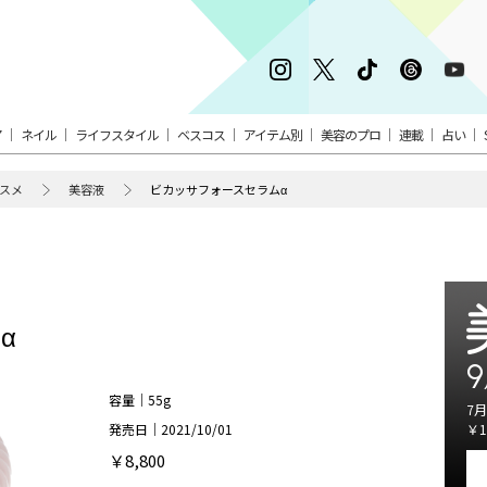
ア
ネイル
ライフスタイル
ベスコス
アイテム別
美容のプロ
連載
占い
スメ
美容液
ビカッサフォースセラムα
α
9
容量｜55g
7月
発売日｜2021/10/01
￥1
￥8,800