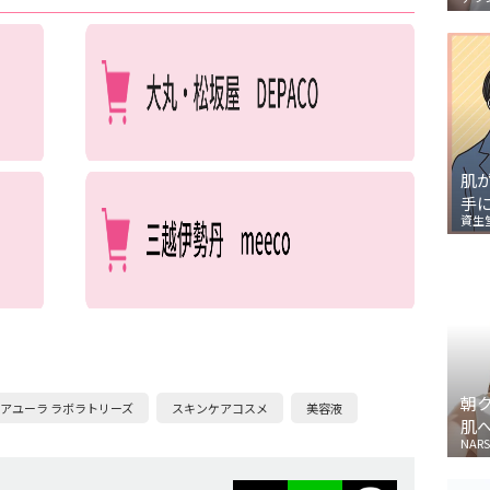
肌
手
資生
朝
アユーラ ラボラトリーズ
スキンケアコスメ
美容液
肌
NARS