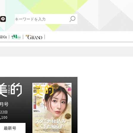
SDGs
月号
22日
,100
最新号