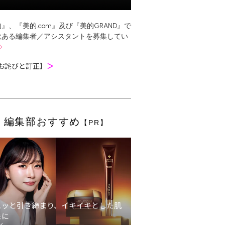
』、『美的.com』及び『美的GRAND』で
欲ある編集者／アシスタントを募集してい
お詫びと訂正】
＞
編集部おすすめ
【PR】
ュッと引き締まり、イキイキとした肌
象に
ン