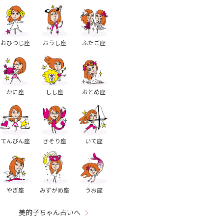
おひつじ座
おうし座
ふたご座
かに座
しし座
おとめ座
てんびん座
さそり座
いて座
やぎ座
みずがめ座
うお座
美的子ちゃん占いへ