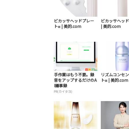
ビカッサヘッドプレー
ビカッサヘッド
トα | 美的.com
| 美的.com
手作業はもう不要。録
リズムコンセン
音をアップするだけのA
トα | 美的.com
I議事録
PR(カイタヨ)