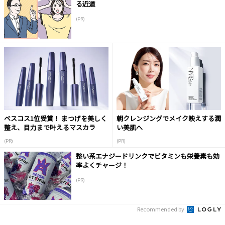
る近道
(PR)
ベスコス1位受賞！ まつげを美しく
朝クレンジングでメイク映えする潤
整え、目力まで叶えるマスカラ
い美肌へ
(PR)
(PR)
整い系エナジードリンクでビタミンも栄養素も効
率よくチャージ！
(PR)
Recommended by