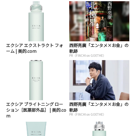
エクシア エクストラクト フォ
西野亮廣「エンタメ×お金」の
ーム | 美的.com
軌跡
PR（FINCHI on GOETHE）
エクシア ブライトニング ロー
西野亮廣「エンタメ×お金」の
ション［医薬部外品］ | 美的.co
軌跡
PR（FINCHI on GOETHE）
m