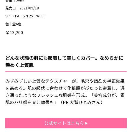
発売日｜2021/09/18
SPF・PA｜SPF25･PA+++
色｜全6色
￥13,200
どんな状態の肌にも密着して美しくカバー。なめらかに
艶めく上質肌
みずみずしい上質なテクスチャーが、毛穴や凹凸の補正効果
を高める。肌の起伏に合わせて化粧膜がぴたっと密着し、透
き通ったようなフレッシュな肌感を形成。「美容成分が、素
肌のハリ感を育む効果も」（PR 大鷲ひとみさん）
公式サイトはこちら