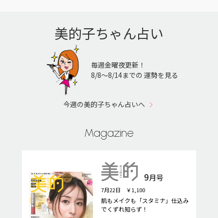
美的子ちゃん占い
毎週金曜夜更新！
8/8〜8/14までの 運勢を見る
今週の美的子ちゃん占いへ
Magazine
9
月号
7月22日 ￥1,100
肌もメイクも「スタミナ」仕込み
でくずれ知らず！