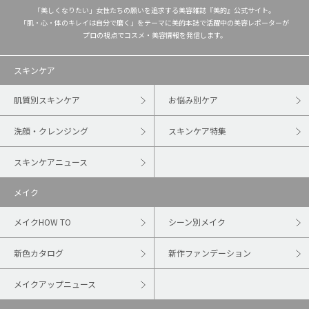
「美しくなりたい」女性たちの願いを追求する美容雑誌『美的』公式サイト。
「肌・心・体のキレイは自分で磨く」をテーマに美的本誌で活躍中の美容レポーターが
プロの視点でコスメ・美容情報を発信します。
スキンケア
肌質別スキンケア
お悩み別ケア
洗顔・クレンジング
スキンケア特集
スキンケアニュース
メイク
メイクHOW TO
シーン別メイク
新色カタログ
新作ファンデーション
メイクアップニュース