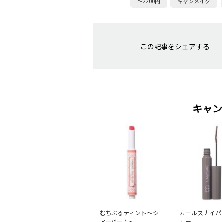
～2200円
キャンメイク
この記事をシェアする
キャン
むちぷるティント～シ
カールスナイパ
アーバーム～
カラ