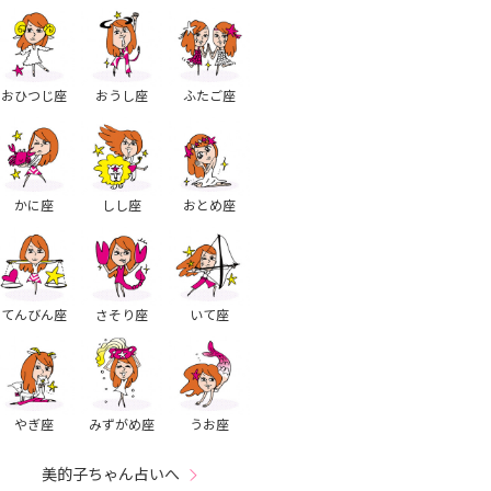
おひつじ座
おうし座
ふたご座
かに座
しし座
おとめ座
てんびん座
さそり座
いて座
やぎ座
みずがめ座
うお座
美的子ちゃん占いへ