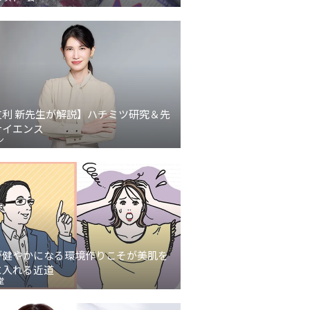
友利 新先生が解説】ハチミツ研究＆先
サイエンス
ン
が健やかになる環境作りこそが美肌を
に入れる近道
堂