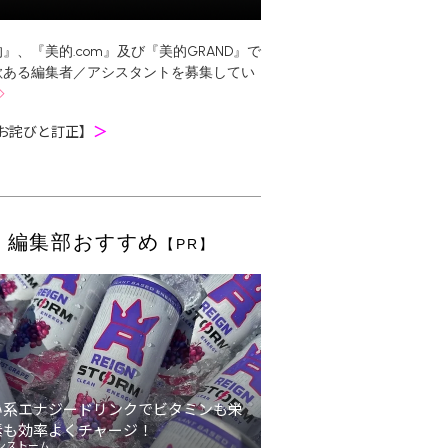
』、『美的.com』及び『美的GRAND』で
欲ある編集者／アシスタントを募集してい
お詫びと訂正】
＞
編集部おすすめ
【PR】
い系エナジードリンクでビタミンも栄
素も効率よくチャージ！
ンストーム