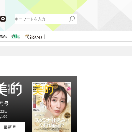
SDGs
月号
22日
,100
最新号