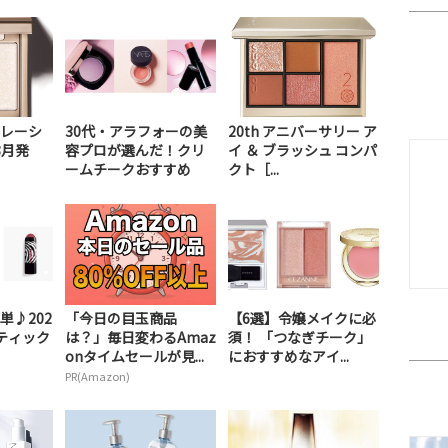
レーシ
30代・アラフォーの美
20th アニバーサリー ア
8月発
容プロが選んだ！クリ
イ ＆ ブラッシュ コンパ
ームチークおすすめ
クト［...
単♪202
「今日の目玉商品
【6選】令嬢メイクに必
ティック
は？」毎日変わるAmaz
須！ 「つなぎチーク」
onタイムセールが見...
におすすめなアイ...
PR(Amazon)