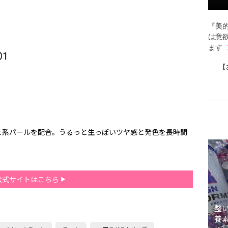
『美的
は意
ます
【
ュ系パールを配合。うるっと生っぽいツヤ感と発色を長時間
公式サイトはこちら
整
養
レイ