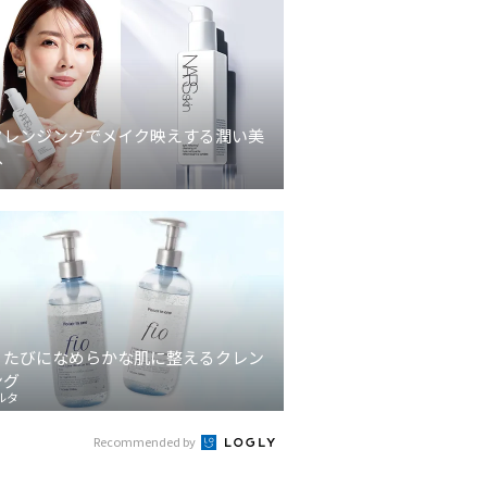
クレンジングでメイク映えする潤い美
へ
うたびになめらかな肌に整えるクレン
ング
ルタ
Recommended by