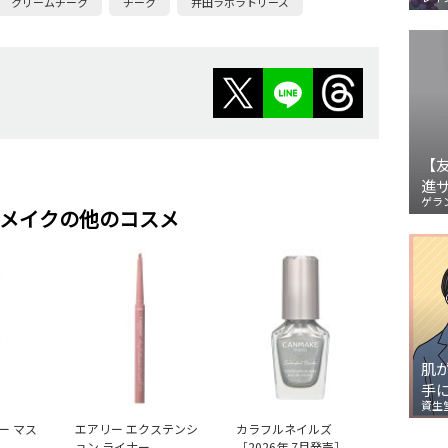
クリームチーク
チーク
井田ラボラトリーズ
【
進
ゲラ
メイクの他のコスメ
肌
手
資生
ー マス
エアリー エクステンシ
カラフルネイルズ
ョン ライナー
［2026年 7月発売］