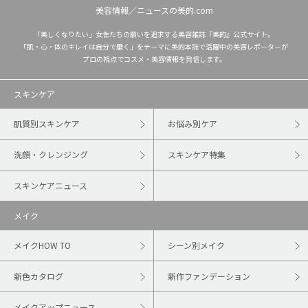
美容情報／ニュースの美的.com
「美しくなりたい」女性たちの願いを追求する美容雑誌『美的』公式サイト。
「肌・心・体のキレイは自分で磨く」をテーマに美的本誌で活躍中の美容レポーターが
プロの視点でコスメ・美容情報を発信します。
スキンケア
肌質別スキンケア
お悩み別ケア
洗顔・クレンジング
スキンケア特集
スキンケアニュース
メイク
メイクHOW TO
シーン別メイク
新色カタログ
新作ファンデーション
メイクアップニュース