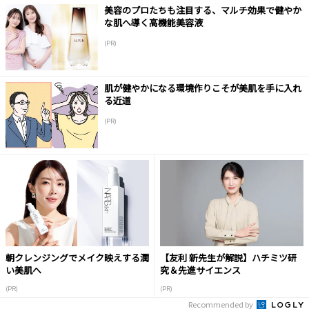
美容のプロたちも注目する、マルチ効果で健やか
な肌へ導く高機能美容液
(PR)
肌が健やかになる環境作りこそが美肌を手に入れ
る近道
(PR)
朝クレンジングでメイク映えする潤
【友利 新先生が解説】ハチミツ研
い美肌へ
究＆先進サイエンス
(PR)
(PR)
Recommended by