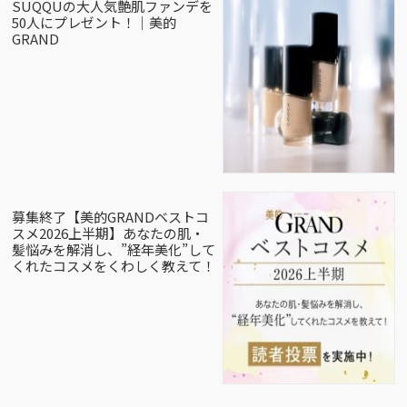
SUQQUの大人気艶肌ファンデを
50人にプレゼント！｜美的
GRAND
募集終了【美的GRANDベストコ
スメ2026上半期】あなたの肌・
髪悩みを解消し、”経年美化”して
くれたコスメをくわしく教えて！