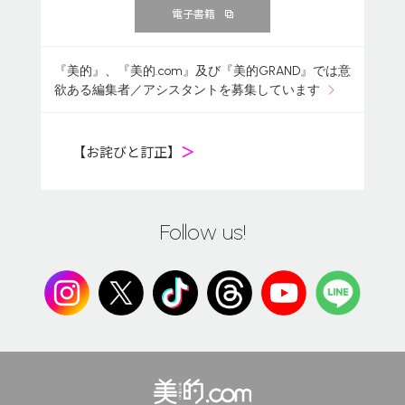
電子書籍
『美的』、『美的.com』及び『美的GRAND』では意
欲ある編集者／アシスタントを募集しています
【お詫びと訂正】
＞
Follow us!