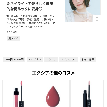
＆ハイライトで愛らしく健康
的な夏ルックに変身♡
唯一無二の存在感を放つ俳優・吉岡里帆さん
が『美的』7月号の表紙に登場！ 太陽の恵み
と、爽やかな涼感･･･肌なじみがいいのに、さ
りげなくアクセントの効いたふたつ…
すべて読む
夏メイク
2201円～4999円
アルビオン
エクシア
ネイルカラー
ネイル用品
エクシアの他のコスメ