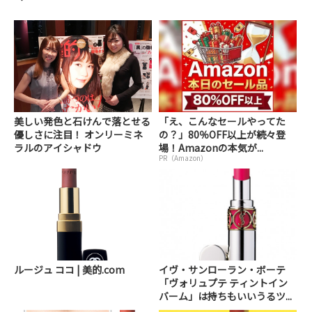
美しい発色と石けんで落とせる
「え、こんなセールやってた
優しさに注目！ オンリーミネ
の？」80％OFF以上が続々登
ラルのアイシャドウ
場！Amazonの本気が...
PR（Amazon）
ルージュ ココ | 美的.com
イヴ・サンローラン・ボーテ
「ヴォリュプテ ティントイン
バーム」は持ちもいいうるツ...