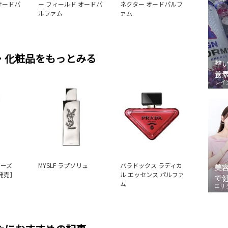
オードパ
ー フィールド オードパ
ネクター オードパルフ
ルファム
ァム
・化粧品をもっとみる
整
養
レイ
ローズ
MYSLF ラプソリュ
パラドックス ラディカ
美
月発売］
ル エッセンス パルファ
で
ム
エリ