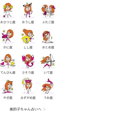
おひつじ座
おうし座
ふたご座
かに座
しし座
おとめ座
てんびん座
さそり座
いて座
やぎ座
みずがめ座
うお座
美的子ちゃん占いへ