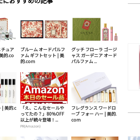
たにおすすめの記事
ニチュア
ブルーム オードパルフ
グッチ フローラ ゴージ
美的.co
ァム ギフトセット | 美
ャス ガーデニア オード
的.com
パルファム ...
| 美的.c
「え、こんなセールや
フレグランス ワードロ
ってたの？」80％OFF
ーブ フォー ハー | 美的.
以上が続々登場！...
com
PR(Amazon)