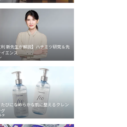
友利 新先生が解説】ハチミツ研究＆先
サイエンス
ン
うたびになめらかな肌に整えるクレン
ング
ルタ