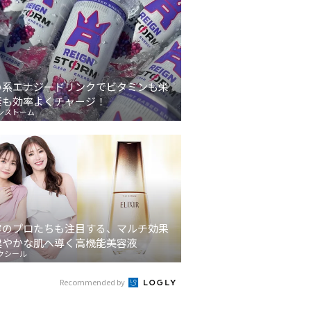
い系エナジードリンクでビタミンも栄
素も効率よくチャージ！
ンストーム
容のプロたちも注目する、マルチ効果
健やかな肌へ導く高機能美容液
クシール
Recommended by