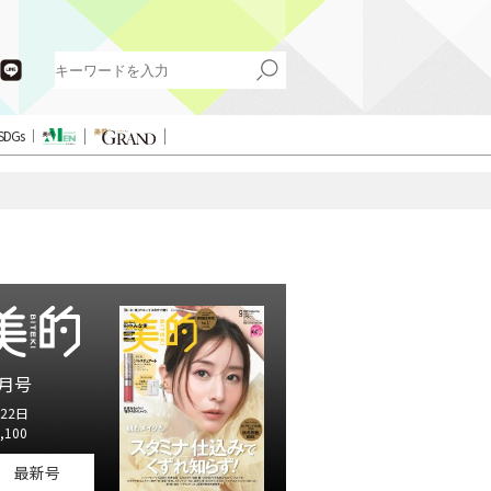
SDGs
月号
22日
,100
最新号