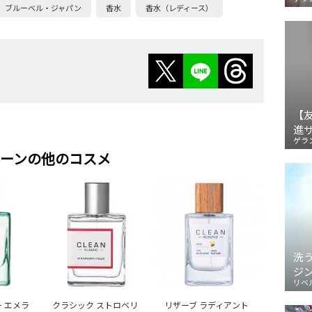
ブルーベル・ジャパン
香水
香水（レディース）
【
進
ゲラ
ーンの他のコスメ
洗
ジ
リベ
ー エメラ
クラシック ストロベリ
リザーブ ラディアント