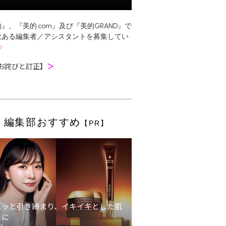
』、『美的.com』及び『美的GRAND』で
欲ある編集者／アシスタントを募集してい
お詫びと訂正】
＞
編集部おすすめ
【PR】
ュッと引き締まり、イキイキとした肌
象に
ン