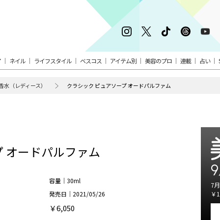
ア
ネイル
ライフスタイル
ベスコス
アイテム別
美容のプロ
連載
占い
香水（レディース）
クラシック ピュアソープ オードパルファム
プ オードパルファム
9
容量｜30ml
7月
発売日｜2021/05/26
￥1
￥6,050