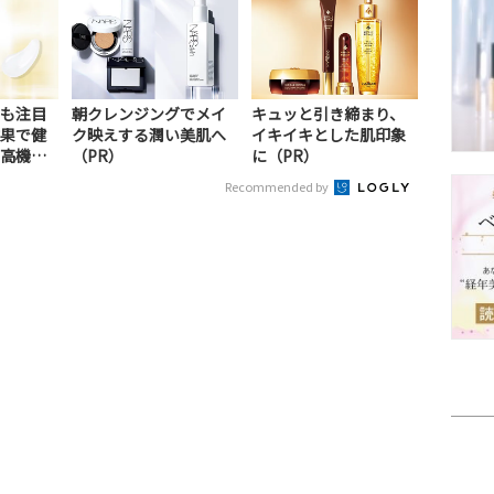
も注目
朝クレンジングでメイ
キュッと引き締まり、
果で健
ク映えする潤い美肌へ
イキイキとした肌印象
高機能
（PR）
に（PR）
Recommended by