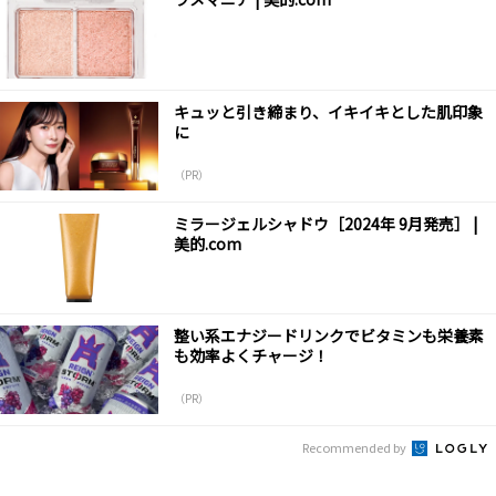
キュッと引き締まり、イキイキとした肌印象
に
（PR）
ミラージェルシャドウ［2024年 9月発売］ |
美的.com
整い系エナジードリンクでビタミンも栄養素
も効率よくチャージ！
（PR）
Recommended by