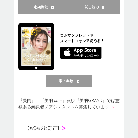
定期購読
試し読み
美的がタブレットや
スマートフォンで読める！
電子書籍
『美的』、『美的.com』及び『美的GRAND』では意
欲ある編集者／アシスタントを募集しています
【お詫びと訂正】
＞