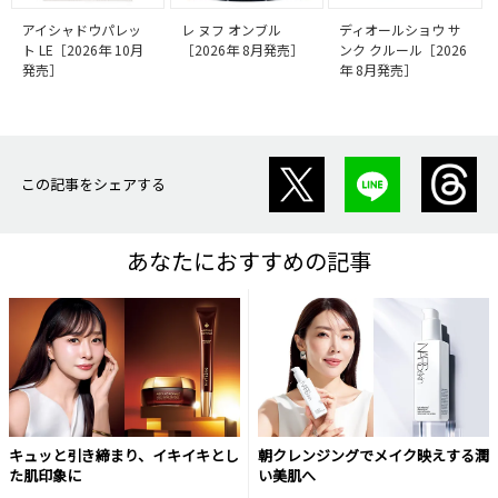
アイシャドウパレッ
レ ヌフ オンブル
ディオールショウ サ
ト LE［2026年 10月
［2026年 8月発売］
ンク クルール［2026
発売］
年 8月発売］
この記事をシェアする
あなたにおすすめの記事
キュッと引き締まり、イキイキとし
朝クレンジングでメイク映えする潤
た肌印象に
い美肌へ