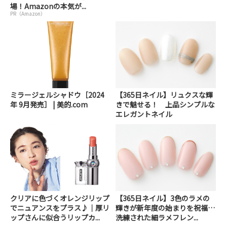
場！Amazonの本気が...
PR（Amazon）
ミラージェルシャドウ［2024
【365日ネイル】リュクスな輝
年 9月発売］ | 美的.com
きで魅せる！ 上品シンプルな
エレガントネイル
クリアに色づくオレンジリップ
【365日ネイル】3色のラメの
でニュアンスをプラス♪｜厚リ
輝きが新年度の始まりを祝福…
ップさんに似合うリップカ...
洗練された細ラメフレン...