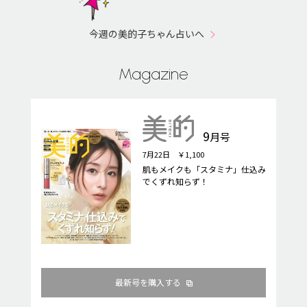
今週の美的子ちゃん占いへ
Magazine
9
月号
7月22日 ￥1,100
肌もメイクも「スタミナ」仕込み
でくずれ知らず！
最新号を購入する