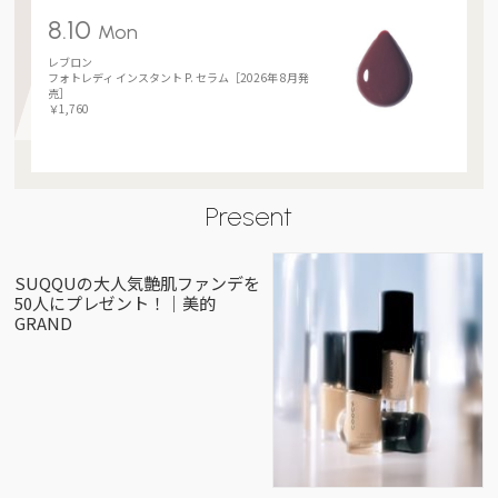
8.10
Mon
レブロン
フォトレディ インスタント P. セラム［2026年 8月発
売］
￥1,760
Present
SUQQUの大人気艶肌ファンデを
50人にプレゼント！｜美的
GRAND