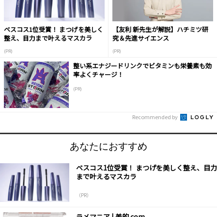
ベスコス1位受賞！ まつげを美しく
【友利 新先生が解説】ハチミツ研
整え、目力まで叶えるマスカラ
究＆先進サイエンス
(PR)
(PR)
整い系エナジードリンクでビタミンも栄養素も効
率よくチャージ！
(PR)
Recommended by
あなたにおすすめ
ベスコス1位受賞！ まつげを美しく整え、目力
まで叶えるマスカラ
（PR）
ラメマニア | 美的.com