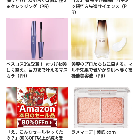
洗うたびになめらかな肌に整え
【友利 新先生が解説】ハチミ
るクレンジング（PR）
ツ研究＆先進サイエンス（P
R）
ベスコス1位受賞！ まつげを美
美容のプロたちも注目する、マ
しく整え、目力まで叶えるマス
ルチ効果で健やかな肌へ導く高
カラ（PR）
機能美容液（PR）
「え、こんなセールやってた
ラメマニア | 美的.com
の？」80％OFF以上が続々登