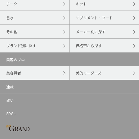
チーク
キット
香水
サプリメント・フード
その他
メーカー別に探す
ブランド別に探す
価格帯から探す
美容のプロ
美容賢者
美的リーダーズ
連載
占い
SDGs