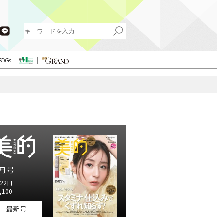
SDGs
月号
22日
,100
最新号