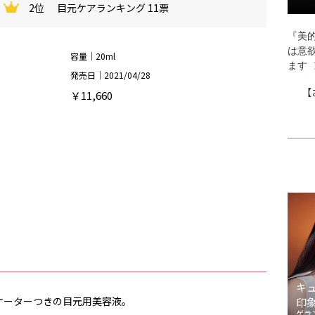
2位
目元ケアランキング 11票
『美的
は意
容量｜20ml
ます
発売日｜2021/04/28
【
￥11,660
キ
ケーターつきの目元用美容液。
印
ゲラ