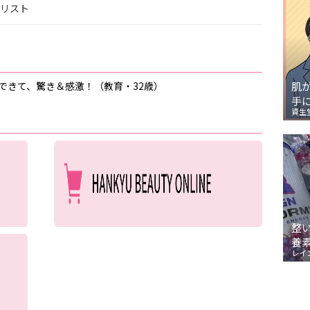
ナリスト
できて、驚き＆感激！（教育・32歳）
肌
手
資生
整
養
レイ