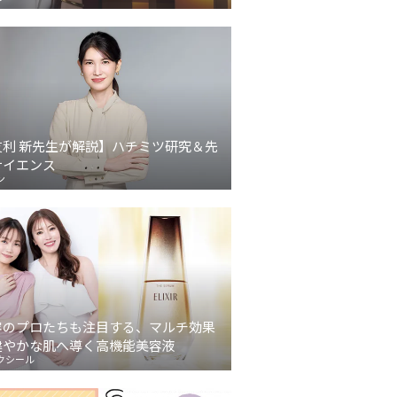
友利 新先生が解説】ハチミツ研究＆先
サイエンス
ン
容のプロたちも注目する、マルチ効果
健やかな肌へ導く高機能美容液
クシール