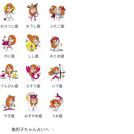
おひつじ座
おうし座
ふたご座
かに座
しし座
おとめ座
てんびん座
さそり座
いて座
やぎ座
みずがめ座
うお座
美的子ちゃん占いへ