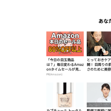
あな
「今日の目玉商品
とっておきケア
は？」毎日変わるAmaz
開！ 目周りの
onタイムセールが見...
さのために美容賢
PR(Amazon)
カプチュール トータル
動画で医師に学