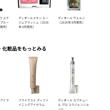
ウ ステ
ディオールスキン ルー
ディオール ヴェルニ
ープルー
ジュブラッシュ［2026
［2026年 8月発売］
月発売］
年 8月発売］
・化粧品をもっとみる
 アイラ
ブライテスト ディファ
ディオール カプチュー
イニングアイセラム
ル プロ コラジェンショ
ット