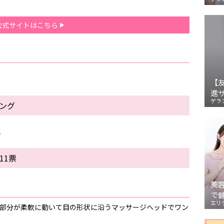
公式サイトはこちら
【
進
ゲラ
キング
メ
11票
美
で
エリ
ク部分が柔軟に動いて目の形状に沿うマッサージヘッドでワン