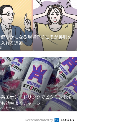
が健やかになる環境作りこそが美肌を
に入れる近道
堂
い系エナジードリンクでビタミンも栄
素も効率よくチャージ！
ンストーム
Recommended by