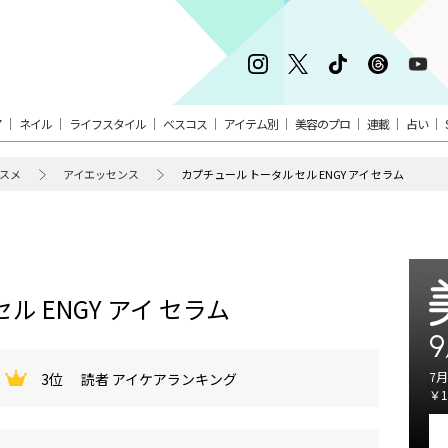
ア
ネイル
ライフスタイル
ベスコス
アイテム別
美容のプロ
連載
占い
スメ
アイエッセンス
カプチュール トータル セル ENGY アイ セラム
ル ENGY アイ セラム
9
7月
3位
読者 アイケアランキング
￥1