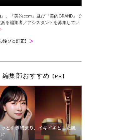
』、『美的.com』及び『美的GRAND』で
欲ある編集者／アシスタントを募集してい
お詫びと訂正】
＞
編集部おすすめ
【PR】
ュッと引き締まり、イキイキとした肌
象に
ン