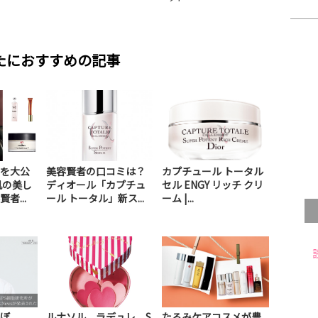
たにおすすめの記事
を大公
美容賢者の口コミは？
カプチュール トータル
肌の美し
ディオール「カプチュ
セル ENGY リッチ クリ
者...
ール トータル」新ス...
ーム |...
ぼ
ルナソル、ラデュレ、S
たるみケアコスメが豊