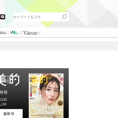
SDGs
月号
22日
,100
最新号