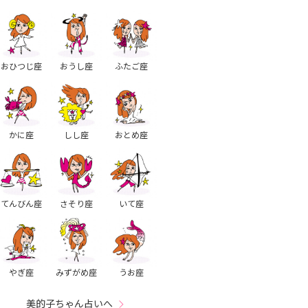
おひつじ座
おうし座
ふたご座
かに座
しし座
おとめ座
てんびん座
さそり座
いて座
やぎ座
みずがめ座
うお座
美的子ちゃん占いへ