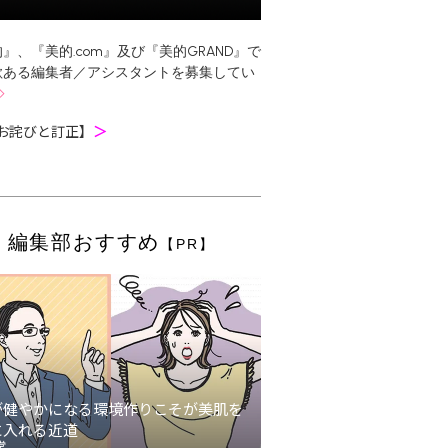
』、『美的.com』及び『美的GRAND』で
欲ある編集者／アシスタントを募集してい
お詫びと訂正】
＞
編集部おすすめ
【PR】
が健やかになる環境作りこそが美肌を
に入れる近道
堂