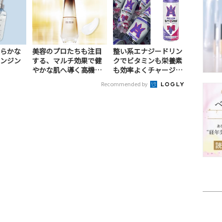
らかな
美容のプロたちも注目
整い系エナジードリン
ンジン
する、マルチ効果で健
クでビタミンも栄養素
やかな肌へ導く高機能
も効率よくチャージ！
美容液（PR）
（PR）
Recommended by