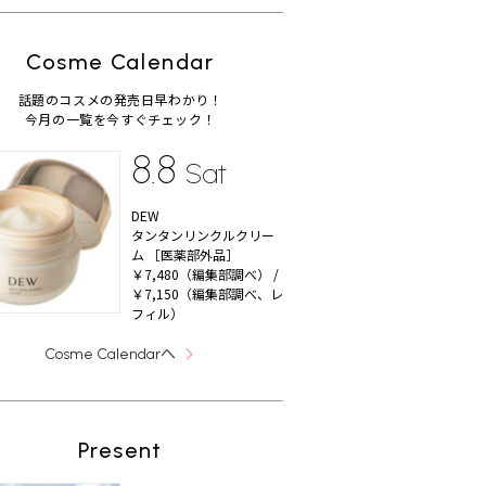
Cosme Calendar
話題のコスメの発売日早わかり！
今月の一覧を今すぐチェック！
8.8
Sat
DEW
タンタンリンクルクリー
ム ［医薬部外品］
￥7,480（編集部調べ） /
￥7,150（編集部調べ、レ
フィル）
へ
Cosme Calendar
Present