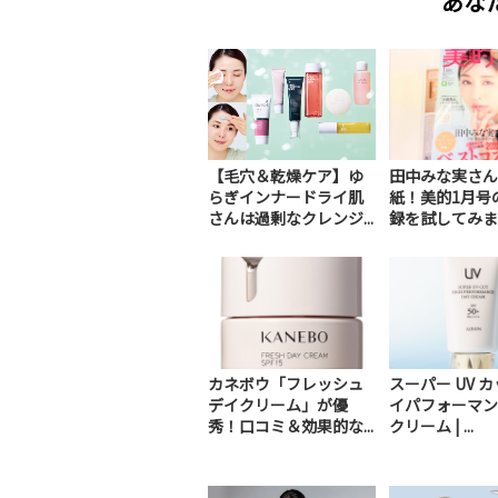
あな
【毛穴＆乾燥ケア】ゆ
田中みな実さん
らぎインナードライ肌
紙！美的1月号
さんは過剰なクレンジ...
録を試してみまし
カネボウ「フレッシュ
スーパー UV カ
デイクリーム」が優
イパフォーマン
秀！口コミ＆効果的な...
クリーム | ...