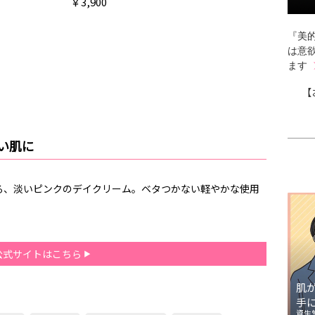
￥3,900
『美的
は意
ます
【
い肌に
る、淡いピンクのデイクリーム。ベタつかない軽やかな使用
公式サイトはこちら
肌
手
資生