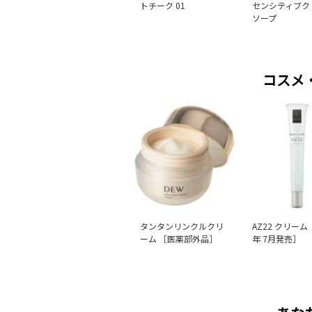
トチーク 01
センシティブク
ソープ
コスメ
タンタンリンクルクリ
AZ22 クリーム 
ーム ［医薬部外品］
年 7月発売］