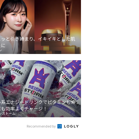
ュッと引き締まり、イキイキとした肌
象に
ン
い系エナジードリンクでビタミンも栄
素も効率よくチャージ！
ンストーム
Recommended by