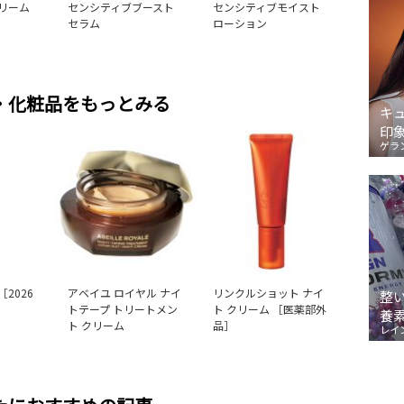
リーム
センシティブブースト
センシティブモイスト
セラム
ローション
・化粧品をもっとみる
キ
印
ゲラ
［2026
アベイユ ロイヤル ナイ
リンクルショット ナイ
整
トテープ トリートメン
ト クリーム ［医薬部外
養
ト クリーム
品］
レイ