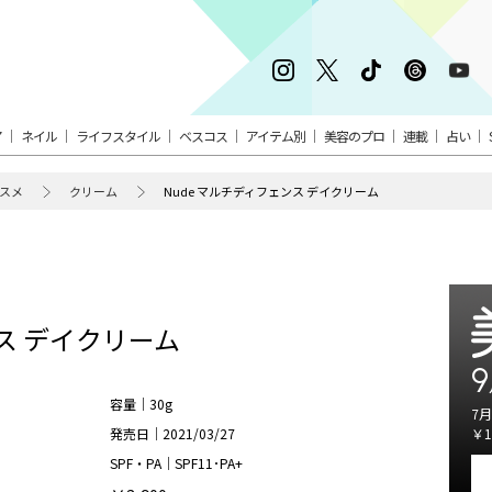
ア
ネイル
ライフスタイル
ベスコス
アイテム別
美容のプロ
連載
占い
スメ
クリーム
Nude マルチディフェンス デイクリーム
ンス デイクリーム
9
容量｜30g
7月
発売日｜2021/03/27
￥1
SPF・PA｜SPF11･PA+