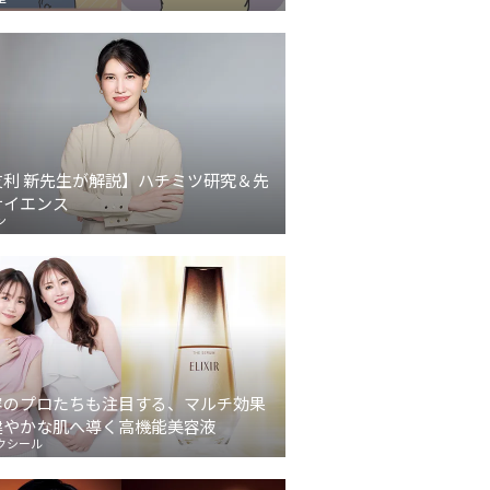
友利 新先生が解説】ハチミツ研究＆先
サイエンス
ン
容のプロたちも注目する、マルチ効果
健やかな肌へ導く高機能美容液
クシール