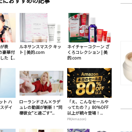
たにおすすめの記事
が表
ルネサンスマスク キッ
ネイチャーコクーン ざ
の豪華付
ト | 美的.com
くろコレクション | 美
た【...
的.com
ット ハ
ローランドさん×ラデ
「え、こんなセールや
スデイ
ュレの動画が斬新！“同
ってたの？」80％OFF
棲彼女”と過ごす“...
以上が続々登場！...
PR(Amazon)