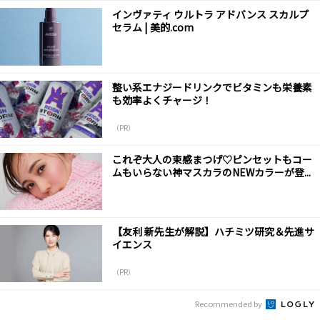
インヴァティ ウルトラ アドバンス スカルプ
セラム | 美的.com
整い系エナジードリンクでビタミンも栄養素
も効率よくチャージ！
（PR）
これぞ大人の束感まつげ♡ピンセットもコー
ムもいらない神マスカラのNEWカラーが登...
【友利 新先生が解説】ハチミツ研究＆先進サ
イエンス
（PR）
Recommended by