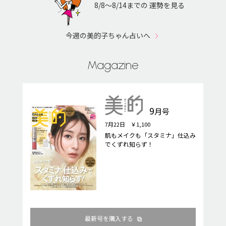
8/8〜8/14までの 運勢を見る
今週の美的子ちゃん占いへ
Magazine
9
月号
7月22日 ￥1,100
肌もメイクも「スタミナ」仕込み
でくずれ知らず！
最新号を購入する