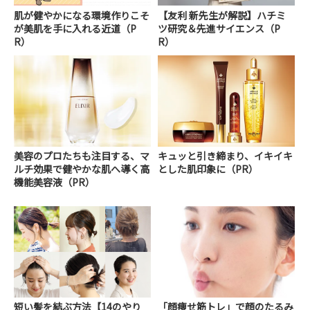
肌が健やかになる環境作りこそ
【友利 新先生が解説】ハチミ
が美肌を手に入れる近道（P
ツ研究＆先進サイエンス（P
R）
R）
美容のプロたちも注目する、マ
キュッと引き締まり、イキイキ
ルチ効果で健やかな肌へ導く高
とした肌印象に（PR）
機能美容液（PR）
短い髪を結ぶ方法【14のやり
「顔痩せ筋トレ」で顔のたるみ