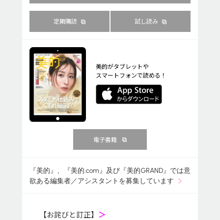
定期購読
試し読み
美的がタブレットや
スマートフォンで読める！
電子書籍
『美的』、『美的.com』及び『美的GRAND』では意
欲ある編集者／アシスタントを募集しています
【お詫びと訂正】
＞