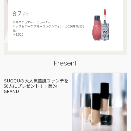
8.7
Fri
ジルスチュアート ビューティ
リップ＆チーク ブルーミングシフォン［2026年 8月発
売］
￥3,520
Present
SUQQUの大人気艶肌ファンデを
50人にプレゼント！｜美的
GRAND