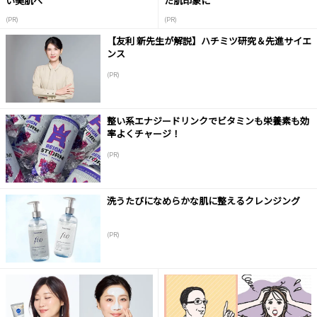
い美肌へ
た肌印象に
(PR)
(PR)
【友利 新先生が解説】ハチミツ研究＆先進サイエ
ンス
(PR)
整い系エナジードリンクでビタミンも栄養素も効
率よくチャージ！
(PR)
洗うたびになめらかな肌に整えるクレンジング
(PR)