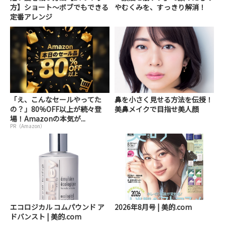
方】ショート～ボブでもできる
やむくみを、すっきり解消！
定番アレンジ
「え、こんなセールやってた
鼻を小さく見せる方法を伝授！
の？」80％OFF以上が続々登
美鼻メイクで目指せ美人顔
場！Amazonの本気が...
PR（Amazon）
エコロジカル コムパウンド ア
2026年8月号 | 美的.com
ドバンスト | 美的.com