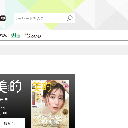
SDGs
月号
22日
,100
最新号