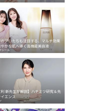
容のプロたちも注目する、マルチ効果
健やかな肌へ導く高機能美容液
クシール
友利 新先生が解説】ハチミツ研究＆先
サイエンス
ン