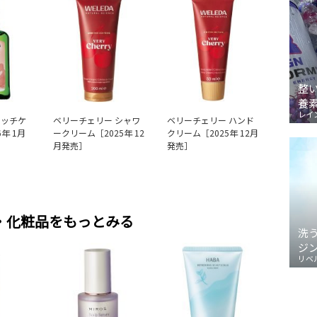
整
養
レイ
タッチケ
ベリーチェリー シャワ
ベリーチェリー ハンド
年 1月
ークリーム［2025年 12
クリーム［2025年 12月
月発売］
発売］
・化粧品をもっとみる
洗
ジ
リベ