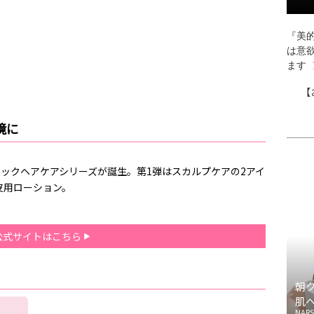
『美的
は意
ます
【
境に
ニックヘアケアシリーズが誕生。第1弾はスカルプケアの2アイ
皮用ローション。
公式サイトはこちら
朝
肌
NARS