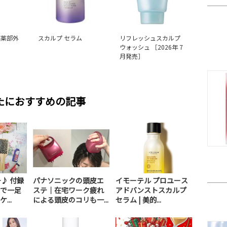
医薬部外
スカルプ セラム
リフレッシュスカルプ
ウォッシュ ［2026年 7
月発売］
たにおすすめの記事
♪ 付録
パナソニックの頭皮エ
イモーテル プロユース
で一足
ステ｜在宅ワーク疲れ
アドバンストスカルプ
...
による頭皮のコリも一...
セラム | 美的...