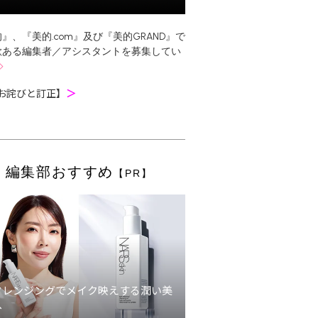
』、『美的.com』及び『美的GRAND』で
欲ある編集者／アシスタントを募集してい
お詫びと訂正】
＞
編集部おすすめ
【PR】
クレンジングでメイク映えする潤い美
へ