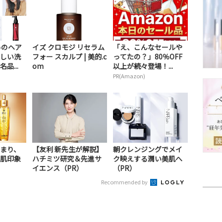
めのヘア
イズ クロモジ リセラム
「え、こんなセールや
しい洗
フォー スカルプ | 美的.c
ってたの？」80％OFF
品...
om
以上が続々登場！...
PR(Amazon)
まり、
【友利 新先生が解説】
朝クレンジングでメイ
肌印象
ハチミツ研究＆先進サ
ク映えする潤い美肌へ
イエンス（PR）
（PR）
Recommended by