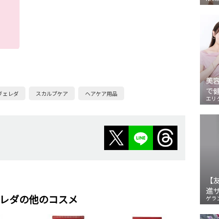
美
で
ヴェレダ
スカルプケア
ヘアケア用品
エリ
【
進
レダの他のコスメ
ゲラ