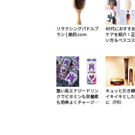
リラクシングパドルブ
40代におすす
ラシ | 美的.com
ケアを紹介！正
い方＆ベスコス名
整い系エナジードリン
キュッと引き締
クでビタミンも栄養素
イキイキとした
も効率よくチャージ！
に（PR）
（PR）