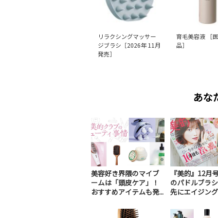
リラクシングマッサー
育毛美容液 ［
ジブラシ［2026年 11月
品］
発売］
あな
美容好き界隈のマイブ
『美的』12月号
ームは「頭皮ケア」！
のパドルブラシ
おすすめアイテムも発...
先にエイジングケ