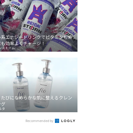
い系エナジードリンクでビタミンも栄
素も効率よくチャージ！
ンストーム
うたびになめらかな肌に整えるクレン
ング
ルタ
Recommended by