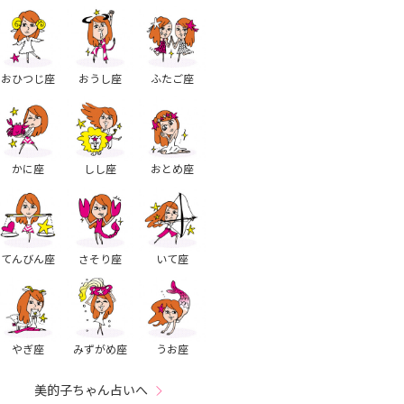
おひつじ座
おうし座
ふたご座
かに座
しし座
おとめ座
てんびん座
さそり座
いて座
やぎ座
みずがめ座
うお座
美的子ちゃん占いへ