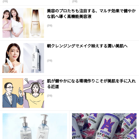
(PR)
(PR)
美容のプロたちも注目する、マルチ効果で健やか
な肌へ導く高機能美容液
(PR)
朝クレンジングでメイク映えする潤い美肌へ
(PR)
肌が健やかになる環境作りこそが美肌を手に入れ
る近道
(PR)