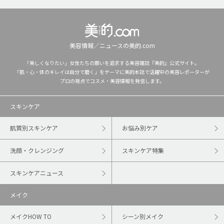
美容情報／ニュースの美的.com
「美しくなりたい」女性たちの願いを追求する美容雑誌『美的』公式サイト。
「肌・心・体のキレイは自分で磨く」をテーマに美的本誌で活躍中の美容レポーターが
プロの視点でコスメ・美容情報を発信します。
スキンケア
肌質別スキンケア
お悩み別ケア
洗顔・クレンジング
スキンケア特集
スキンケアニュース
メイク
メイクHOW TO
シーン別メイク