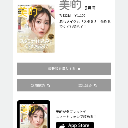
9
月号
7月22日 ￥1,100
肌もメイクも「スタミナ」仕込み
でくずれ知らず！
最新号を購入する
定期購読
試し読み
美的がタブレットや
スマートフォンで読める！