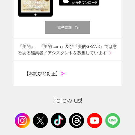
電子書籍
『美的』、『美的.com』及び『美的GRAND』では意
欲ある編集者／アシスタントを募集しています
【お詫びと訂正】
＞
Follow us!