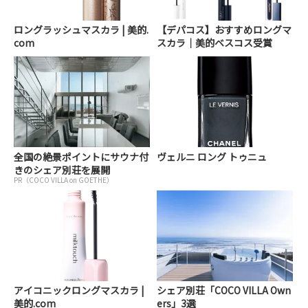
ロングラッシュマスカラ | 美的.
【デパコス】おすすめロングマ
com
スカラ｜美的ベスコス受賞
全国の絶景ポイントにサウナ付
ヴェルニ ロング トゥニュ
きのシェア別荘を展開
PR（COCO VILLA on GOETHE）
アイコニックロングマスカラ |
シェア別荘「COCO VILLA Own
美的.com
ers」3選