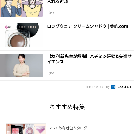
入れる近道
（PR）
ロングウェア クリームシャドウ | 美的.com
【友利 新先生が解説】ハチミツ研究＆先進サ
イエンス
（PR）
Recommended by
おすすめ特集
2026 秋冬新色カタログ