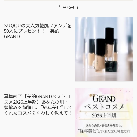
Present
SUQQUの大人気艶肌ファンデを
50人にプレゼント！｜美的
GRAND
募集終了【美的GRANDベストコ
スメ2026上半期】あなたの肌・
髪悩みを解消し、”経年美化”して
くれたコスメをくわしく教えて！