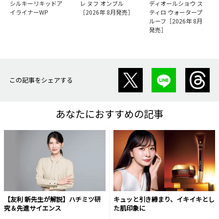
シルキーリキッドア
レ ヌフ オンブル
ディオールショウ ス
イライナーWP
［2026年 8月発売］
ティロ ウォータープ
ルーフ［2026年 8月
発売］
この記事をシェアする
あなたにおすすめの記事
【友利 新先生が解説】ハチミツ研
キュッと引き締まり、イキイキとし
究＆先進サイエンス
た肌印象に