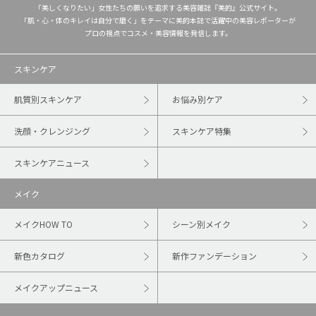
「美しくなりたい」女性たちの願いを追求する美容雑誌『美的』公式サイト。
「肌・心・体のキレイは自分で磨く」をテーマに美的本誌で活躍中の美容レポーターが
プロの視点でコスメ・美容情報を発信します。
スキンケア
肌質別スキンケア
お悩み別ケア
洗顔・クレンジング
スキンケア特集
スキンケアニュース
メイク
メイクHOW TO
シーン別メイク
新色カタログ
新作ファンデーション
メイクアップニュース