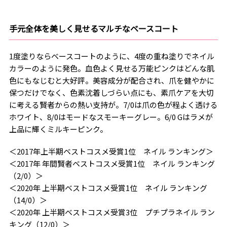
手元全体を美しく見せるマルチなベースコート
1度塗りならベースコートのように、4度の重ね塗りでネイル
カラーのように発色。血色よく見せる万能ピンクはどんな肌
色にもなじむと大好評。美容成分が配合され、爪を健やかに
保つだけでなく、色素沈着しづらい点にも、素爪ケアを大切
に考える賢者からの熱い支持が。
7/0は爪の色が程よく透ける
ホワイト、8/0はモードなスモーキーグレー。
6/0 Gはラメが
上品に輝くミルキーピンク。
＜2017年上半期ベストコスメ受賞1位 ネイル ランキング＞
＜2017年 年間賢者ベストコスメ受賞1位 ネイル ランキング
（2/0）＞
＜2020年 上半期ベストコスメ受賞1位 ネイル ランキング
（14/0）＞
＜2020年 上半期ベストコスメ受賞3位 プチプラネイル ラン
キング（12/0）＞