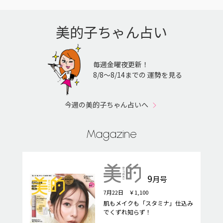
美的子ちゃん占い
毎週金曜夜更新！
8/8〜8/14までの 運勢を見る
今週の美的子ちゃん占いへ
Magazine
9
月号
7月22日 ￥1,100
肌もメイクも「スタミナ」仕込み
でくずれ知らず！