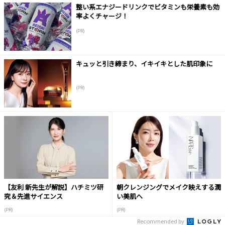
整い系エナジードリンクでビタミンも栄養素も効
率よくチャージ！
(PR)
キュッと引き締まり、イキイキとした肌印象に
(PR)
【友利 新先生が解説】ハチミツ研
朝クレンジングでメイク映えする潤
究＆先進サイエンス
い美肌へ
(PR)
(PR)
Recommended by