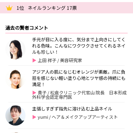
1位
ネイルランキング 17票
過去の賢者コメント
手元が目に入る度に、気分まで上向きにしてく
れる色味。こんなにワクワクさせてくれるネイ
ルも珍しい！
上田 祥子 / 美容研究家
アジア人の肌になじむオレンジが素敵。爪に負
担を感じない軽い塗り心地とツヤ感の持続にも
満足！
貴子 / 松倉クリニック代官山 院長 日本形成
外科学会認定専門医
主張しすぎず指先に溶け込む上品ネイル
yumi / ヘア＆メイクアップアーティスト