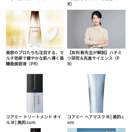
R）
美容のプロたちも注目する、マ
【友利 新先生が解説】ハチミ
ルチ効果で健やかな肌へ導く高
ツ研究＆先進サイエンス（P
機能美容液（PR）
R）
コアミー トリートメント オイ
コアミー ヘアマスク M | 美的.c
ル M | 美的.com
om