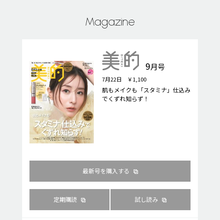
Magazine
9
月号
7月22日 ￥1,100
肌もメイクも「スタミナ」仕込み
でくずれ知らず！
最新号を購入する
定期購読
試し読み