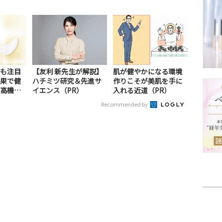
も注目
【友利 新先生が解説】
肌が健やかになる環境
果で健
ハチミツ研究＆先進サ
作りこそが美肌を手に
高機能
イエンス（PR）
入れる近道（PR）
Recommended by