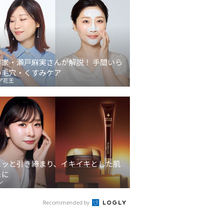
容家・瀬戸麻実さんが解説！ 手間いら
の毛穴・くすみケア
ア花王
ュッと引き締まり、イキイキとした肌
象に
ン
Recommended by