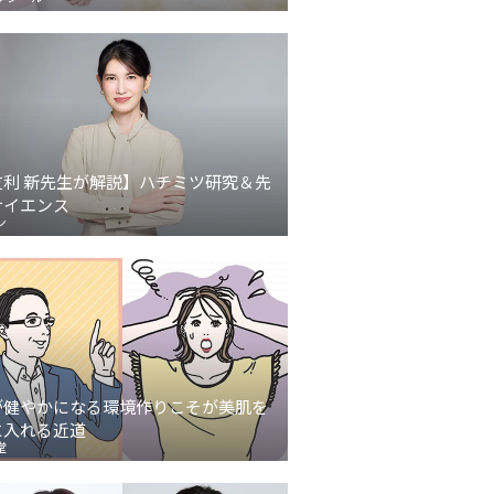
友利 新先生が解説】ハチミツ研究＆先
サイエンス
ン
が健やかになる環境作りこそが美肌を
に入れる近道
堂