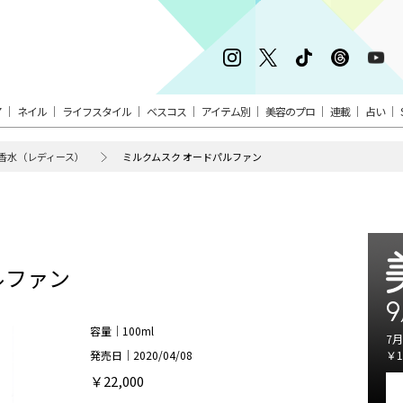
ア
ネイル
ライフスタイル
ベスコス
アイテム別
美容のプロ
連載
占い
香水（レディース）
ミルクムスク オードパルファン
ルファン
9
容量｜100ml
7月
発売日｜2020/04/08
￥1
￥22,000