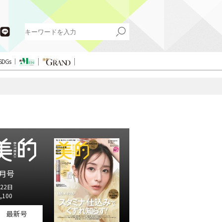
SDGs
月号
22日
,100
最新号