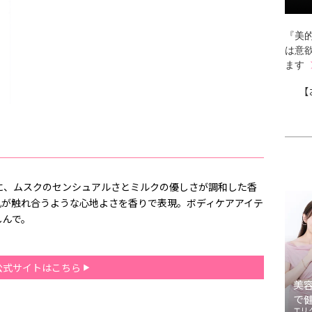
『美的
は意
ます
【
に、ムスクのセンシュアルさとミルクの優しさが調和した香
肌が触れ合うような心地よさを香りで表現。ボディケアアイテ
しんで。
公式サイトはこちら
美
で
エリ