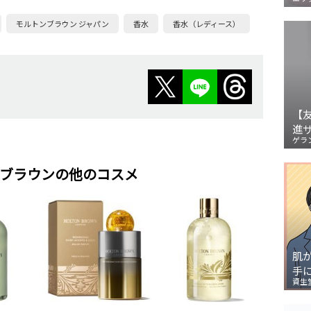
モルトンブラウン ジャパン
香水
香水（レディース）
【
進
ゲラ
ブラウンの他のコスメ
肌
手
資生