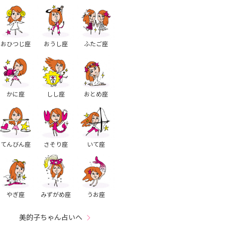
おひつじ座
おうし座
ふたご座
かに座
しし座
おとめ座
てんびん座
さそり座
いて座
やぎ座
みずがめ座
うお座
美的子ちゃん占いへ