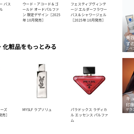
ー バス
ウード・アコード＆ゴ
フェスティブヴィンテ
ル
ールド オードパルファ
ージ エルダーフラワー
ン 限定デザイン［2025
バス＆シャワージェル
年 10月発売］
［2025年 10月発売］
美
ず
・化粧品をもっとみる
ニベ
キ
印
ローズ
MYSLF ラプソリュ
パラドックス ラディカ
ゲラ
月発売］
ル エッセンス パルファ
ム