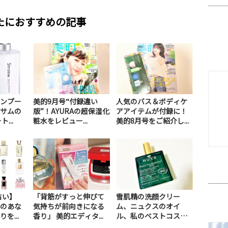
たにおすすめの記事
ンプー
美的9月号“付録違い
人気のバス＆ボディケ
サムの
版”！AYURAの超保湿化
アアイテムが付録に！
...
粧水をレビュー...
美的8月号をご紹介し...
占い】
「背筋がすっと伸びて
雪肌精の洗顔クリー
のあな
気持ちが前向きになる
ム、ニュクスのオイ
を...
香り」 美的エディタ...
ル、私のベストコスメ2
0...