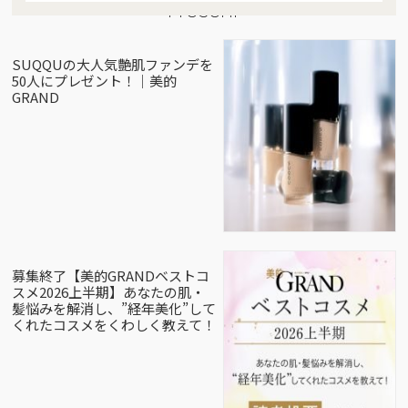
Present
SUQQUの大人気艶肌ファンデを
50人にプレゼント！｜美的
GRAND
募集終了【美的GRANDベストコ
スメ2026上半期】あなたの肌・
髪悩みを解消し、”経年美化”して
くれたコスメをくわしく教えて！