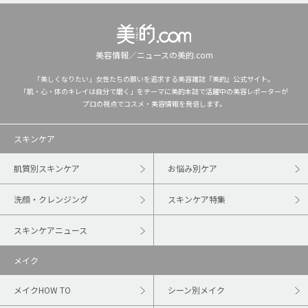
美容情報／ニュースの美的.com
「美しくなりたい」女性たちの願いを追求する美容雑誌『美的』公式サイト。
「肌・心・体のキレイは自分で磨く」をテーマに美的本誌で活躍中の美容レポーターが
プロの視点でコスメ・美容情報を発信します。
スキンケア
肌質別スキンケア
お悩み別ケア
洗顔・クレンジング
スキンケア特集
スキンケアニュース
メイク
メイクHOW TO
シーン別メイク