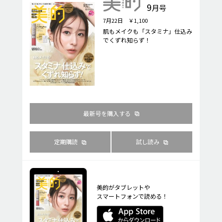
9
月号
7月22日 ￥1,100
肌もメイクも「スタミナ」仕込み
でくずれ知らず！
最新号を購入する
定期購読
試し読み
美的がタブレットや
スマートフォンで読める！