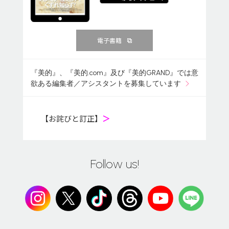
電子書籍
『美的』、『美的.com』及び『美的GRAND』では意
欲ある編集者／アシスタントを募集しています
【お詫びと訂正】
＞
Follow us!