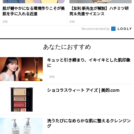
肌が健やかになる環境作りこそが美
【友利 新先生が解説】ハチミツ研
肌を手に入れる近道
究＆先進サイエンス
(PR)
(PR)
Recommended by
あなたにおすすめ
キュッと引き締まり、イキイキとした肌印象
に
（PR）
ショコラスウィート アイズ | 美的.com
洗うたびになめらかな肌に整えるクレンジン
グ