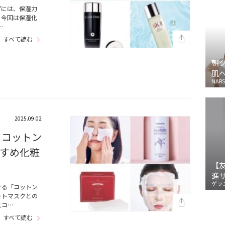
プには、保湿力
。今回は保湿化
…
すべて読む
朝
肌
NARS
2025.09.02
、コットン
すめ化粧
【
進
ゲラ
きる「コットン
ートマスクとの
スコ…
すべて読む