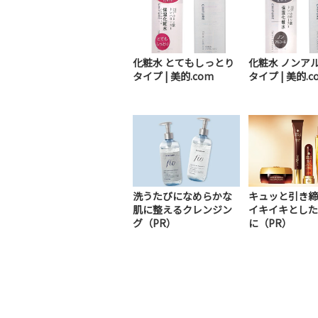
化粧水 とてもしっとり
化粧水 ノンア
タイプ | 美的.com
タイプ | 美的.c
洗うたびになめらかな
キュッと引き締
肌に整えるクレンジン
イキイキとした
グ（PR）
に（PR）