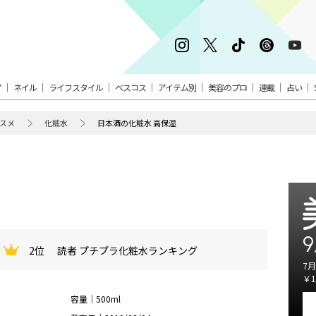
ア
ネイル
ライフスタイル
ベスコス
アイテム別
美容のプロ
連載
占い
スメ
化粧水
日本酒の化粧水 高保湿
9
2位
読者 プチプラ化粧水ランキング
7月
￥1
容量｜500ml