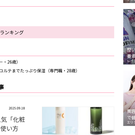
水ランキング
整
養
レイ
ー・26歳）
コルテまでたっぷり保湿（専門職・28歳）
事
2025.09.18
美
で
人気「化粧
エリ
な使い方