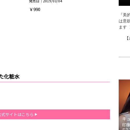
発売日｜2019/03/04
￥990
『美的
は意
ます
【
た化粧水
公式サイトはこちら
キ
印
ゲラ