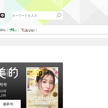
SDGs
月号
22日
,100
最新号