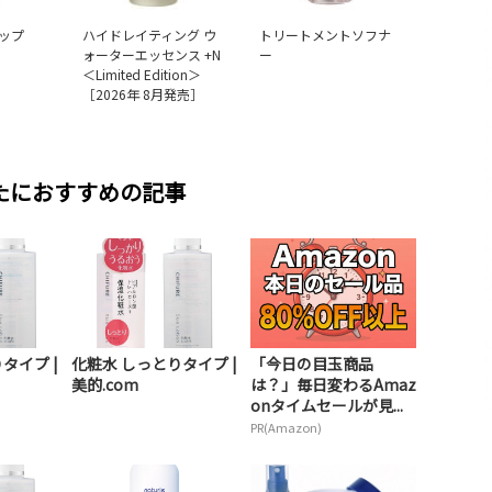
ップ
ハイドレイティング ウ
トリートメントソフナ
ォーターエッセンス +N
ー
＜Limited Edition＞
［2026年 8月発売］
たにおすすめの記事
タイプ |
化粧水 しっとりタイプ |
「今日の目玉商品
美的.com
は？」毎日変わるAmaz
onタイムセールが見...
PR(Amazon)