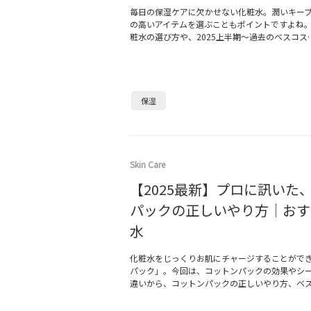
毎日の保湿ケアに欠かせない化粧水。潤いキー
の高いアイテムを選ぶこともポイントですよね
粧水の選び方や、2025上半期～過去のベスコス
保湿
Skin Care
【2025最新】プロに訊いた
パックの正しいやり方｜おす
水
化粧水をじっくりお肌にチャージすることがで
パック」。今回は、コットンパックの効果やシ
違いから、コットンパックの正しいやり方、ベ