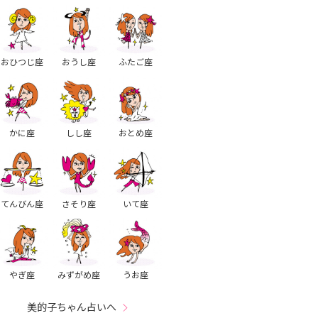
おひつじ座
おうし座
ふたご座
かに座
しし座
おとめ座
てんびん座
さそり座
いて座
やぎ座
みずがめ座
うお座
美的子ちゃん占いへ