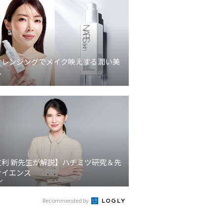
クレンジングでメイク映えする潤い美
へ
友利 新先生が解説】ハチミツ研究＆先
サイエンス
ン
Recommended by