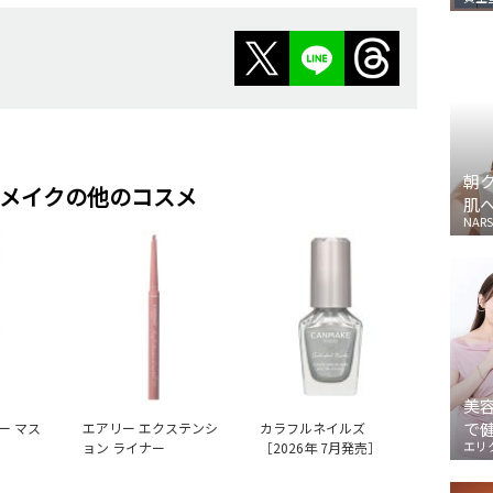
朝
メイクの他のコスメ
肌
NARS
美
で
ー マス
エアリー エクステンシ
カラフルネイルズ
エリ
ョン ライナー
［2026年 7月発売］