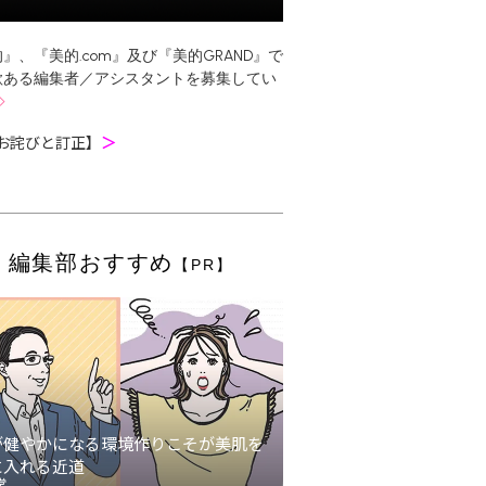
』、『美的.com』及び『美的GRAND』で
欲ある編集者／アシスタントを募集してい
お詫びと訂正】
＞
編集部おすすめ
【PR】
が健やかになる環境作りこそが美肌を
に入れる近道
堂