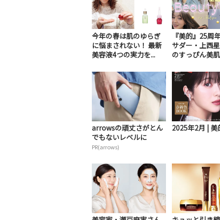
今年の春は肌のゆらぎ
『美的』25周
に悩まされない！ 最新
サダー・上西星
美容液4つの実力を...
のすっぴん美肌は
arrowsの頑丈さがとん
2025年2月 | 美
でもないレベルに
PR(arrows)
美容家・瀬戸麻実さん
キュッと引き締