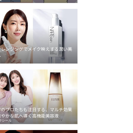
クレンジングでメイク映えする潤い美
へ
容のプロたちも注目する、マルチ効果
健やかな肌へ導く高機能美容液
クシール