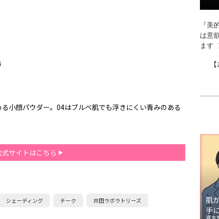
『美的
は意
ます
【
る小顔パウダー。04はブルべ肌でも浮きにくい青みのある
公式サイトはこちら
肌
シェーディング
チーク
井田ラボラトリーズ
手
資生