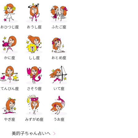
おひつじ座
おうし座
ふたご座
かに座
しし座
おとめ座
てんびん座
さそり座
いて座
やぎ座
みずがめ座
うお座
美的子ちゃん占いへ