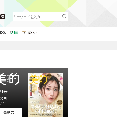
SDGs
月号
22日
,100
最新号