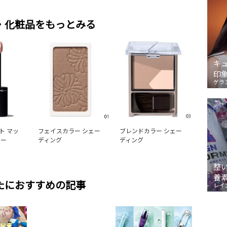
・化粧品をもっとみる
キ
印
ゲラ
ト マッ
フェイスカラー シェー
ブレンドカラー シェー
ラー
ディング
ディング
整
養
たにおすすめの記事
レイ