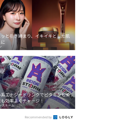
ュッと引き締まり、イキイキとした肌
象に
ン
い系エナジードリンクでビタミンも栄
素も効率よくチャージ！
ンストーム
Recommended by