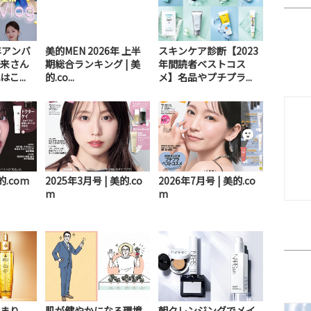
年アンバ
美的MEN 2026年 上半
スキンケア診断【2023
来さん
期総合ランキング | 美
年間読者ベストコス
こ...
的.co...
メ】名品やプチプラ...
的.com
2025年3月号 | 美的.co
2026年7月号 | 美的.co
m
m
まり、
肌が健やかになる環境
朝クレンジングでメイ