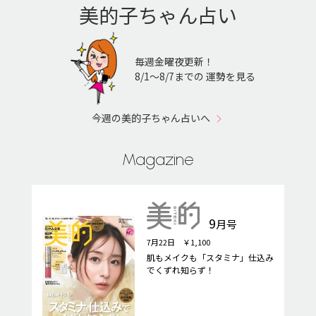
美的子ちゃん占い
毎週金曜夜更新！
8/1〜8/7までの 運勢を見る
今週の美的子ちゃん占いへ
Magazine
9
月号
7月22日 ￥1,100
肌もメイクも「スタミナ」仕込み
でくずれ知らず！