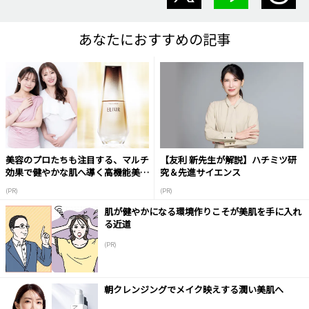
あなたにおすすめの記事
美容のプロたちも注目する、マルチ
【友利 新先生が解説】ハチミツ研
効果で健やかな肌へ導く高機能美容
究＆先進サイエンス
液
(PR)
(PR)
肌が健やかになる環境作りこそが美肌を手に入れ
る近道
(PR)
朝クレンジングでメイク映えする潤い美肌へ