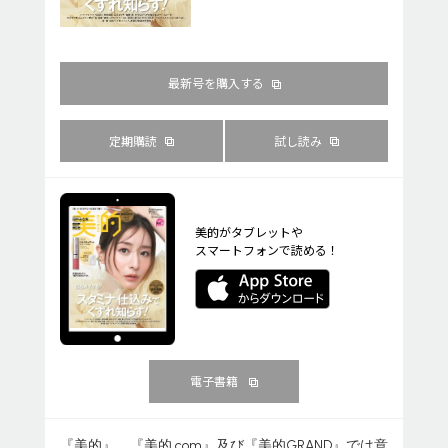
最新号を購入する
定期購読
試し読み
美的がタブレットや
スマートフォンで読める！
電子書籍
『美的』、『美的.com』及び『美的GRAND』では意