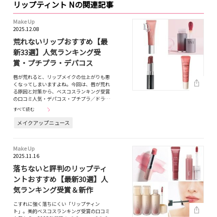
リップティント Nの関連記事
Make Up
2025.12.08
荒れないリップおすすめ【最
新33選】人気ランキング受
賞・プチプラ・デパコス
唇が荒れると、リップメイクの仕上がりも悪
くなってしまいますよね。今回は、唇が荒れ
る原因と対策から、ベスコスランキング受賞
の口コミ人気・デパコス・プチプラ／ドラ…
すべて読む
メイクアップニュース
Make Up
2025.11.16
落ちないと評判のリップティ
ントおすすめ【最新30選】人
気ランキング受賞＆新作
こすれに強く落ちにくい「リップティン
ト」。美的ベスコスランキング受賞の口コミ