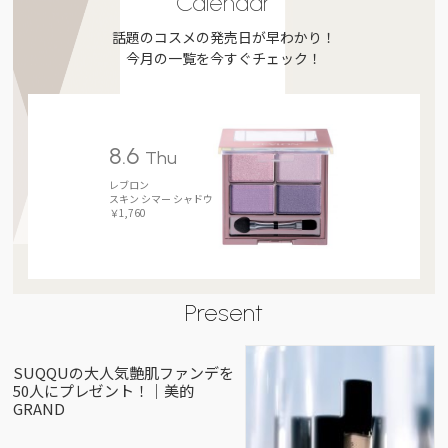
Calendar
話題のコスメの発売日が早わかり！
今月の一覧を今すぐチェック！
8.6
Thu
レブロン
スキン シマー シャドウ
￥1,760
Present
SUQQUの大人気艶肌ファンデを
50人にプレゼント！｜美的
GRAND