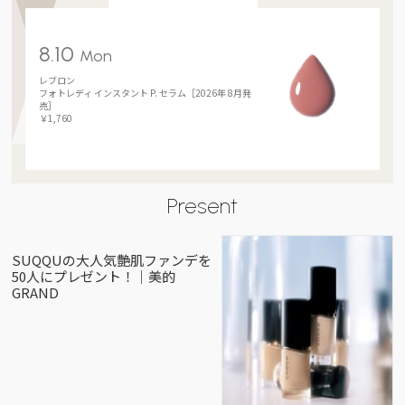
8.10
Mon
レブロン
フォトレディ インスタント P. セラム［2026年 8月発
売］
￥1,760
Present
SUQQUの大人気艶肌ファンデを
50人にプレゼント！｜美的
GRAND