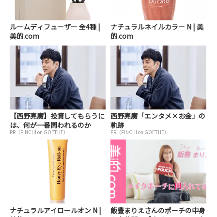
ルームディフューザー 全4種 |
ナチュラルネイルカラー N | 美
美的.com
的.com
【西野亮廣】投資してもらうに
西野亮廣「エンタメ×お金」の
は、何が一番問われるのか
軌跡
PR（FINCHI on GOETHE）
PR（FINCHI on GOETHE）
ナチュラルアイロールオン N |
飯豊まりえさんのポーチの中身