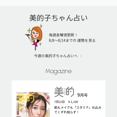
美的子ちゃん占い
毎週金曜夜更新！
8/8〜8/14までの 運勢を見る
今週の美的子ちゃん占いへ
Magazine
9
月号
7月22日 ￥1,100
肌もメイクも「スタミナ」仕込み
でくずれ知らず！