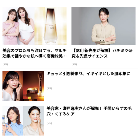
美容のプロたちも注目する、マルチ
【友利 新先生が解説】ハチミツ研
効果で健やかな肌へ導く高機能美容
究＆先進サイエンス
液
(PR)
(PR)
キュッと引き締まり、イキイキとした肌印象に
(PR)
美容家・瀬戸麻実さんが解説！ 手間いらずの毛
穴・くすみケア
(PR)