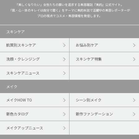
「美しくなりたい」女性たちの願いを追求する美容雑誌『美的』公式サイト。
「肌・心・体のキレイは自分で磨く」をテーマに美的本誌で活躍中の美容レポーターが
プロの視点でコスメ・美容情報を発信します。
スキンケア
肌質別スキンケア
お悩み別ケア
洗顔・クレンジング
スキンケア特集
スキンケアニュース
メイク
メイクHOW TO
シーン別メイク
新色カタログ
新作ファンデーション
メイクアップニュース