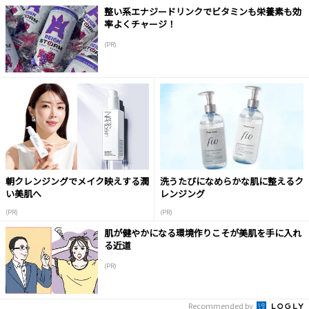
整い系エナジードリンクでビタミンも栄養素も効
率よくチャージ！
(PR)
朝クレンジングでメイク映えする潤
洗うたびになめらかな肌に整えるク
い美肌へ
レンジング
(PR)
(PR)
肌が健やかになる環境作りこそが美肌を手に入れ
る近道
(PR)
Recommended by